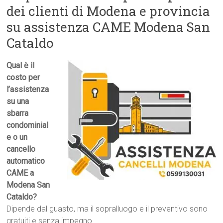
dei clienti di Modena e provincia
su assistenza CAME Modena San
Cataldo
Qual è il
costo per
l’assistenza
su una
sbarra
condominial
e o un
cancello
automatico
CAME a
Modena San
Cataldo?
Dipende dal guasto, ma il sopralluogo e il preventivo sono
gratuiti e senza impegno.