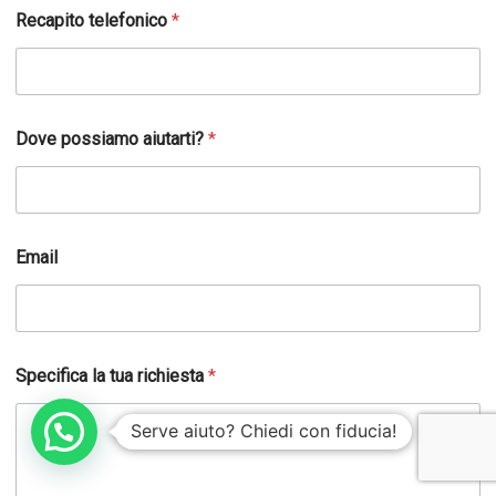
Recapito telefonico
*
E
Dove possiamo aiutarti?
*
m
a
i
l
S
p
Email
e
c
i
f
i
c
Specifica la tua richiesta
*
a
N
Serve aiuto? Chiedi con fiducia!
o
m
e