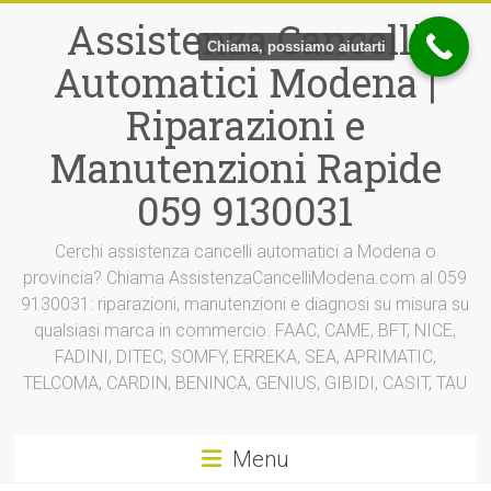
Vai
Assistenza Cancelli
al
Chiama, possiamo aiutarti
contenuto
Automatici Modena |
Riparazioni e
Manutenzioni Rapide
059 9130031
Cerchi assistenza cancelli automatici a Modena o
provincia? Chiama AssistenzaCancelliModena.com al 059
9130031: riparazioni, manutenzioni e diagnosi su misura su
qualsiasi marca in commercio. FAAC, CAME, BFT, NICE,
FADINI, DITEC, SOMFY, ERREKA, SEA, APRIMATIC,
TELCOMA, CARDIN, BENINCA, GENIUS, GIBIDI, CASIT, TAU
Menu