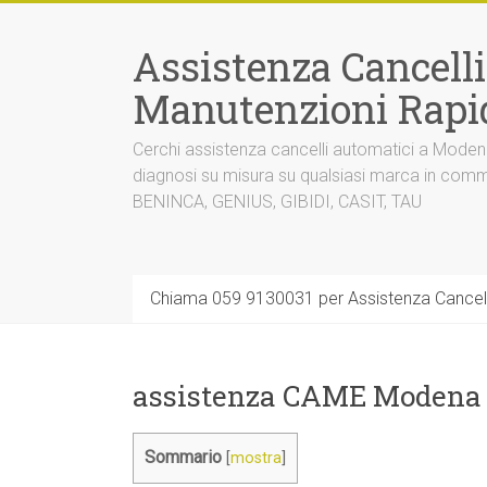
Vai
al
Assistenza Cancell
contenuto
Manutenzioni Rapi
Cerchi assistenza cancelli automatici a Mode
diagnosi su misura su qualsiasi marca in co
BENINCA, GENIUS, GIBIDI, CASIT, TAU
Chiama 059 9130031 per Assistenza Cancel
assistenza CAME Modena
Sommario
[
mostra
]