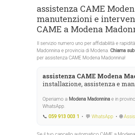
assistenza CAME Modena
manutenzioni e interven
CAME a Modena Madon
Il servizio numero uno per affidabilità e rapid
Madonnina e provincia di Modena.
Chiama sub
per assistenza CAME Modena Madonnina!
assistenza CAME Modena Ma
installazione, assistenza e ma
Operiamo a
Modena Madonnina
e in provin
WhatsApp.
📞
059 913 003 1
• 💬
WhatsApp
• 🌐
Assi
Se il tuo cancello automatico CAME a Moden