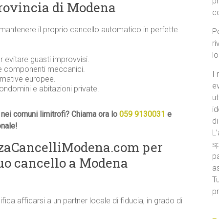
p
provincia di Modena
c
 mantenere il proprio cancello automatico in perfette
Pe
ri
l
evitare guasti improvvisi.
 e componenti meccanici.
I 
ormative europee.
e
condomini e abitazioni private.
ut
id
nei comuni limitrofi? Chiama ora lo
059 9130031
e
di
onale!
L’
nzaCancelliModena.com per
sp
pa
uo cancello a Modena
a
Tu
pr
ifica affidarsi a un partner locale di fiducia, in grado di