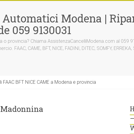
i Automatici Modena | Ripar
de 059 9130031
na o provincia? Chiama AssistenzaCancelliModena.com al 059 91
mmercio. FAAC, CAME, BFT, NICE, FADINI, DITEC, SOMFY, ERREK
li FAAC BFT NICE CAME a Modena e provincia
 Madonnina
H
–
W