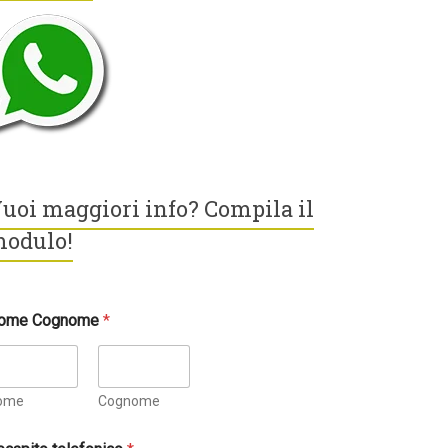
uoi maggiori info? Compila il
odulo!
ome Cognome
*
ome
Cognome