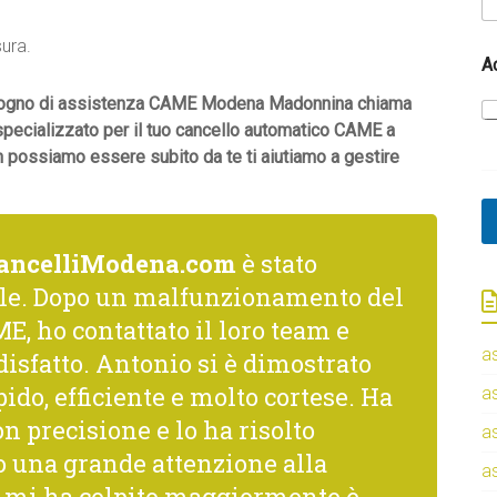
e
*
sura.
A
 bisogno di assistenza CAME Modena Madonnina chiama
 specializzato per il tuo cancello automatico CAME a
 possiamo essere subito da te ti aiutiamo a gestire
ancelliModena.com
è stato
le. Dopo un malfunzionamento del
E, ho contattato il loro team e
a
isfatto. Antonio si è dimostrato
ido, efficiente e molto cortese. Ha
a
n precisione e lo ha risolto
a
una grande attenzione alla
a
he mi ha colpito maggiormente è