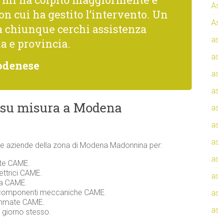
A
con cui ha gestito l’intervento. Un
A
a chiunque cerchi assistenza
a
a e provincia.
a
Modenese
a
a
 su misura a Modena
a
a
a
ati e aziende della zona di Modena Madonnina per:
a
nte CAME.
ettrici CAME.
a
zza CAME.
e componenti meccaniche CAME.
a
rammate CAME.
a
l giorno stesso.