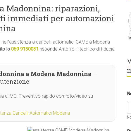
 Madonnina: riparazioni,
ti immediati per automazioni
nina
ità nell’assistenza a cancelli automatici CAME a Modena
ito lo
059 9130031
risponde Antonio, il tecnico di fiducia
V
m
donnina a Modena Madonnina
—
nutenzione
N
cia di MO. Preventivo rapido con foto/video su
stenza Cancelli Automatici Modena
N
a