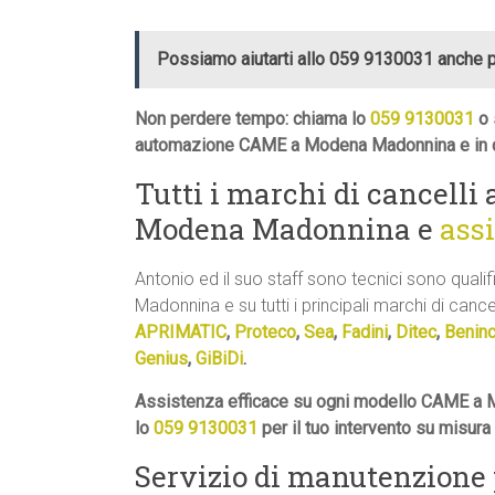
Possiamo aiutarti allo 059 9130031 anche 
Non perdere tempo: chiama lo
059 9130031
o 
automazione CAME a Modena Madonnina e in q
Tutti i marchi di cancell
Modena Madonnina e
ass
Antonio ed il suo staff sono tecnici sono qual
Madonnina e su tutti i principali marchi di cancel
APRIMATIC
,
Proteco
,
Sea
,
Fadini
,
Ditec
,
Benin
Genius
,
GiBiDi
.
Assistenza efficace su ogni modello CAME a 
lo
059 9130031
per il tuo intervento su misur
Servizio di manutenzione