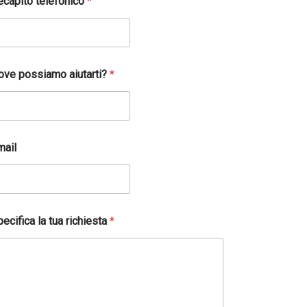
ecapito telefonico
*
ove possiamo aiutarti?
*
mail
ecifica la tua richiesta
*