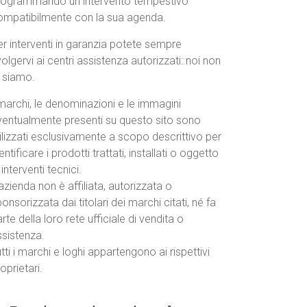
rogrammando un intervento tempestivo
ompatibilmente con la sua agenda.
r interventi in garanzia potete sempre
volgervi ai centri assistenza autorizzati: noi non
o siamo.
marchi, le denominazioni e le immagini
ventualmente presenti su questo sito sono
ilizzati esclusivamente a scopo descrittivo per
entificare i prodotti trattati, installati o oggetto
 interventi tecnici.
azienda non è affiliata, autorizzata o
onsorizzata dai titolari dei marchi citati, né fa
rte della loro rete ufficiale di vendita o
ssistenza.
tti i marchi e loghi appartengono ai rispettivi
oprietari.