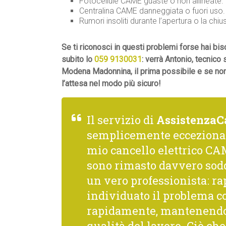
Fotocellule CAME guaste o non allineate.
Centralina CAME danneggiata o fuori uso.
Rumori insoliti durante l’apertura o la chiu
Se ti riconosci in questi problemi forse hai
subito lo
059 9130031
: verrà Antonio, tecnico
Modena Madonnina, il prima possibile e se non
l’attesa nel modo più sicuro!
Il servizio di
AssistenzaC
semplicemente ecceziona
mio cancello elettrico CAM
sono rimasto davvero sodd
un vero professionista: rap
individuato il problema co
rapidamente, mantenendo 
qualità del lavoro. Ciò c