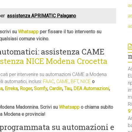
a
per
assistenza APRIMATIC Palagano
a
a
scrivi su
Whatsapp
per fissare il tuo intervento su
ualsiasi comune vicino.
i automatici: assistenza CAME
m
istenza NICE Modena Crocetta
A
ificati per intervenire su automazioni CAME a Modena
E
li automatici, inclusi:
FAAC
,
CAME
,
BFT
,
NICE
o
ri
ca
,
Erreka
,
Roger
,
Somfy
,
Cardin
,
Tau
,
DEA Automazioni
,
i
m
Ri
Modena Madonnina. Scrivi su
Whatsapp
o chiama subito
9
a a Modena e provincia!
An
 programmata su automazioni e
ba