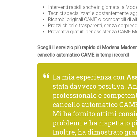
Interventi rapidi, anche in giornata, a Mod
Tecnici specializzati e costantemente ag
Ricambi originali CAME o compatibili di alt
Prezzi chiari e trasparenti, senza sorprese
Preventivi gratuiti per assistenza CAME
Scegli il servizio più rapido di Modena Madonn
cancello automatico CAME in tempi record!
La mia esperienza con
As
stata davvero positiva. A
professionale e competente
cancello automatico CAME 
Mi ha fornito ottimi consi
problemi e ha rispettato p
Inoltre, ha dimostrato gra