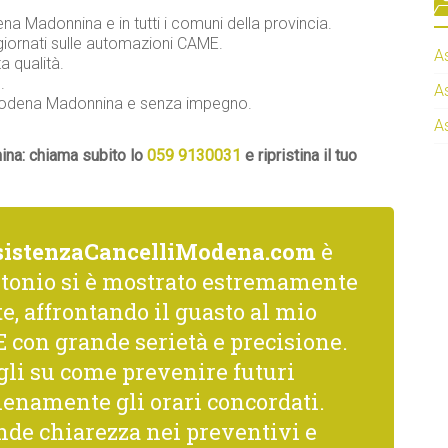
ena Madonnina e in tutti i comuni della provincia.
giornati sulle automazioni CAME.
A
a qualità.
.
A
 Modena Madonnina e senza impegno.
A
ina: chiama subito lo
059 9130031
e ripristina il tuo
sistenzaCancelliModena.com
è
ntonio si è mostrato estremamente
, affrontando il guasto al mio
con grande serietà e precisione.
gli su come prevenire futuri
ienamente gli orari concordati.
nde chiarezza nei preventivi e