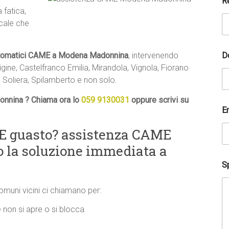
R
 fatica,
ocale che
D
utomatici CAME a Modena Madonnina
, intervenendo
ine, Castelfranco Emilia, Mirandola, Vignola, Fiorano
 Soliera, Spilamberto e non solo.
nnina ? Chiama ora lo
059 9130031
oppure scrivi su
E
E guasto? assistenza CAME
 la soluzione immediata a
l
Sp
a
C
o
comuni vicini ci chiamano per:
g
n
on si apre o si blocca.
o
m