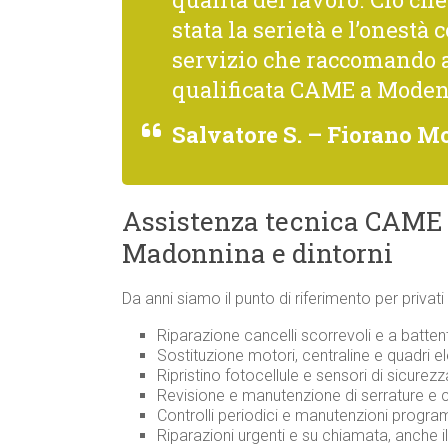
stata la serietà e l’onestà 
servizio che raccomando 
qualificata CAME a Moden
Salvatore S. – Fiorano 
Assistenza tecnica CAME
Madonnina e dintorni
Da anni siamo il punto di riferimento per priv
Riparazione cancelli scorrevoli e a batte
Sostituzione motori, centraline e quadri el
Ripristino fotocellule e sensori di sicure
Revisione e manutenzione di serrature 
Controlli periodici e manutenzioni prog
Riparazioni urgenti e su chiamata, anche i