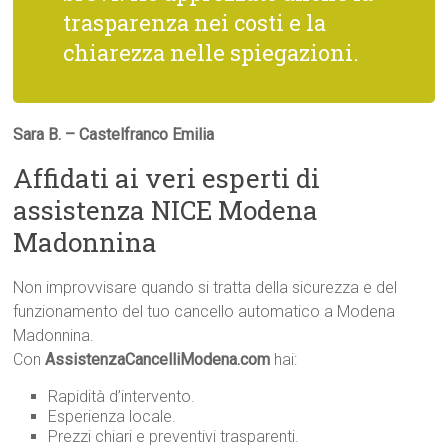
trasparenza nei costi e la
chiarezza nelle spiegazioni.
Sara B. – Castelfranco Emilia
Affidati ai veri esperti di
assistenza NICE Modena
Madonnina
Non improvvisare quando si tratta della sicurezza e del
funzionamento del tuo cancello automatico a Modena
Madonnina.
Con
AssistenzaCancelliModena.com
hai:
Rapidità d’intervento.
Esperienza locale.
Prezzi chiari e preventivi trasparenti.