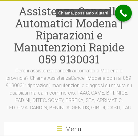
Vai
Assistenza Cancelli
al
Chiama, possiamo aiutarti
contenuto
Automatici Modena |
Riparazioni e
Manutenzioni Rapide
059 9130031
Cerchi assistenza cancelli automatici a Modena o
provincia? Chiama AssistenzaCancelliModena.com al 059
9130031: riparazioni, manutenzioni e diagnosi su misura su
qualsiasi marca in commercio. FAAC, CAME, BFT, NICE,
FADINI, DITEC, SOMFY, ERREKA, SEA, APRIMATIC,
TELCOMA, CARDIN, BENINCA, GENIUS, GIBIDI, CASIT, TAU
Menu