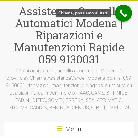
Vai
Assistenza Cancelli
al
Chiama, possiamo aiutarti
contenuto
Automatici Modena |
Riparazioni e
Manutenzioni Rapide
059 9130031
Cerchi assistenza cancelli automatici a Modena o
provincia? Chiama AssistenzaCancelliModena.com al 059
9130031: riparazioni, manutenzioni e diagnosi su misura su
qualsiasi marca in commercio. FAAC, CAME, BFT, NICE,
FADINI, DITEC, SOMFY, ERREKA, SEA, APRIMATIC,
TELCOMA, CARDIN, BENINCA, GENIUS, GIBIDI, CASIT, TAU
Menu