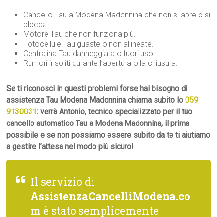
Cancello Tau a Modena Madonnina che non si apre o si
blocca.
Motore Tau che non funziona più.
Fotocellule Tau guaste o non allineate.
Centralina Tau danneggiata o fuori uso.
Rumori insoliti durante l’apertura o la chiusura.
Se ti riconosci in questi problemi forse hai bisogno di
assistenza Tau Modena Madonnina chiama subito lo
059
9130031
: verrà Antonio, tecnico specializzato per il tuo
cancello automatico Tau a Modena Madonnina, il prima
possibile e se non possiamo essere subito da te ti aiutiamo
a gestire l’attesa nel modo più sicuro!
Il servizio di
AssistenzaCancelliModena.co
m
è stato semplicemente