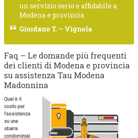
un servizio serio e affidabile a
Modena e provincia.
Giordano T. – Vignola
Faq – Le domande più frequenti
dei clienti di Modena e provincia
su assistenza Tau Modena
Madonnina
Qual è il
costo per
l’assistenza
su una
sbarra
condominial