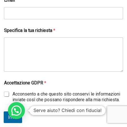
Email
Specifica la tua richiesta
*
r
Accettazione GDPR
*
i
c
Acconsento a che questo sito conservi le informazioni
h
inviate così che possano rispondere alla mia richiesta.
i
e
Serve aiuto? Chiedi con fiducia!
s
t
Invia
a