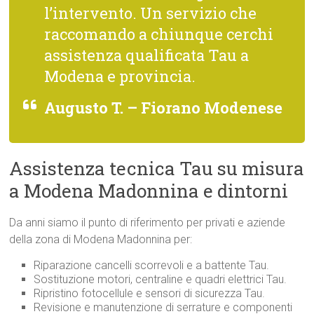
l’intervento. Un servizio che
raccomando a chiunque cerchi
assistenza qualificata Tau a
Modena e provincia.
Augusto T. – Fiorano Modenese
Assistenza tecnica Tau su misura
a Modena Madonnina e dintorni
Da anni siamo il punto di riferimento per privati e aziende
della zona di Modena Madonnina per:
Riparazione cancelli scorrevoli e a battente Tau.
Sostituzione motori, centraline e quadri elettrici Tau.
Ripristino fotocellule e sensori di sicurezza Tau.
Revisione e manutenzione di serrature e componenti