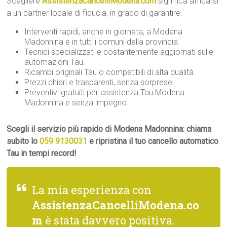
Scegliere
AssistenzaCancelliModena.com
significa affidarsi
a un partner locale di fiducia, in grado di garantire:
Interventi rapidi, anche in giornata, a Modena
Madonnina e in tutti i comuni della provincia.
Tecnici specializzati e costantemente aggiornati sulle
automazioni Tau.
Ricambi originali Tau o compatibili di alta qualità.
Prezzi chiari e trasparenti, senza sorprese.
Preventivi gratuiti per assistenza Tau Modena
Madonnina e senza impegno.
Scegli il servizio più rapido di Modena Madonnina: chiama
subito lo
059 9130031
e ripristina il tuo cancello automatico
Tau in tempi record!
La mia esperienza con
AssistenzaCancelliModena.co
m
è stata davvero positiva.