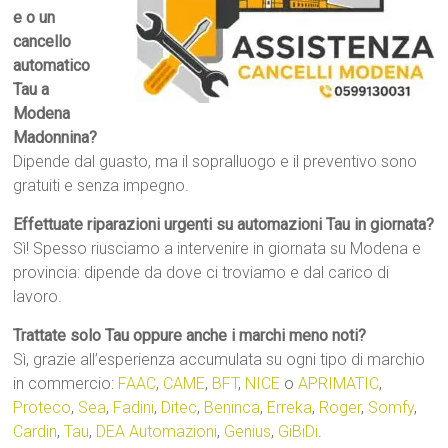
e o un
cancello
automatico
Tau a
Modena
Madonnina?
Dipende dal guasto, ma il sopralluogo e il preventivo sono
gratuiti e senza impegno.
Effettuate riparazioni urgenti su automazioni Tau in giornata?
Sì! Spesso riusciamo a intervenire in giornata su Modena e
provincia: dipende da dove ci troviamo e dal carico di
lavoro.
Trattate solo Tau oppure anche i marchi meno noti?
Sì, grazie all’esperienza accumulata su ogni tipo di marchio
in commercio:
FAAC
,
CAME
,
BFT
,
NICE
o
APRIMATIC
,
Proteco
,
Sea
,
Fadini
,
Ditec
,
Beninca
,
Erreka
,
Roger
,
Somfy
,
Cardin
,
Tau
,
DEA Automazioni
,
Genius
,
GiBiDi
.