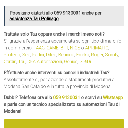
Possiamo aiutarti allo 059 9130031 anche per
assistenza Tau Polinago
Trattate solo Tau oppure anche i marchi meno noti?
Sì, grazie all’esperienza accumulata su ogni tipo di marchio
in commercio:
FAAC
,
CAME
,
BFT
,
NICE
o
APRIMATIC
,
Proteco
,
Sea
,
Fadini
,
Ditec
,
Beninca
,
Erreka
,
Roger
,
Somfy
,
Cardin
,
Tau
,
DEA Automazioni
,
Genius
,
GiBiDi
.
Effettuate anche interventi su cancelli industriali Tau?
Assolutamente sì, per aziende e stabilimenti produttivi a
Modena San Cataldo e in tutta la provincia di Modena.
Dubbi? Telefona ora allo
059 9130031
o scrivi su
Whatsapp
e parla con un tecnico specializzato su automazioni Tau di
Modena!