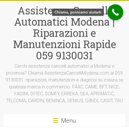
Vai
Assistenza Cancelli
al
Chiama, possiamo aiutarti
contenuto
Automatici Modena |
Riparazioni e
Manutenzioni Rapide
059 9130031
Cerchi assistenza cancelli automatici a Modena o
provincia? Chiama AssistenzaCancelliModena.com al 059
9130031: riparazioni, manutenzioni e diagnosi su misura su
qualsiasi marca in commercio. FAAC, CAME, BFT, NICE,
FADINI, DITEC, SOMFY, ERREKA, SEA, APRIMATIC,
TELCOMA, CARDIN, BENINCA, GENIUS, GIBIDI, CASIT, TAU
Menu