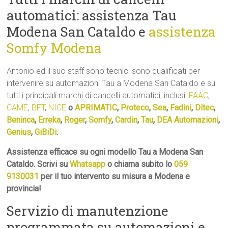
automatici: assistenza Tau
Modena San Cataldo e
assistenza
Somfy Modena
Antonio ed il suo staff sono tecnici sono qualificati per
intervenire su automazioni Tau a Modena San Cataldo e su
tutti i principali marchi di cancelli automatici, inclusi:
FAAC
,
CAME
,
BFT
,
NICE
o
APRIMATIC
,
Proteco
,
Sea
,
Fadini
,
Ditec
,
Beninca
,
Erreka
,
Roger
,
Somfy
,
Cardin
,
Tau
,
DEA Automazioni
,
Genius
,
GiBiDi
.
Assistenza efficace su ogni modello Tau a Modena San
Cataldo. Scrivi su
Whatsapp
o chiama subito lo
059
9130031
per il tuo intervento su misura a Modena e
provincia!
Servizio di manutenzione
programmata su automazioni e