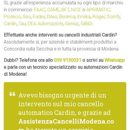
Sì, grazie all’esperienza accumulata su ogni tipo di marchio
in commercio:
FAAC
,
CAME
,
BFT
,
NICE
o
APRIMATIC
,
Proteco
,
Sea
,
Fadini
,
Ditec
,
Beninca
,
Erreka
,
Roger
,
Somfy
,
Cardin
,
Tau
,
DEA Automazioni
,
Genius
,
GiBiDi
.
Effettuate anche interventi su cancelli industriali Cardin?
Assolutamente sì, per aziende e stabilimenti produttivi a
Concordia sulla Secchia e in tutta la provincia di Modena.
Dubbi? Telefona ora allo
059 9130031
o scrivi su
Whatsapp
e parla con un tecnico specializzato su automazioni Cardin
di Modena!
Avevo bisogno urgente di un
intervento sul mio cancello
automatico Cardin, e grazie ad
AssistenzaCancelliModena.co
m
ho trovato un servizio