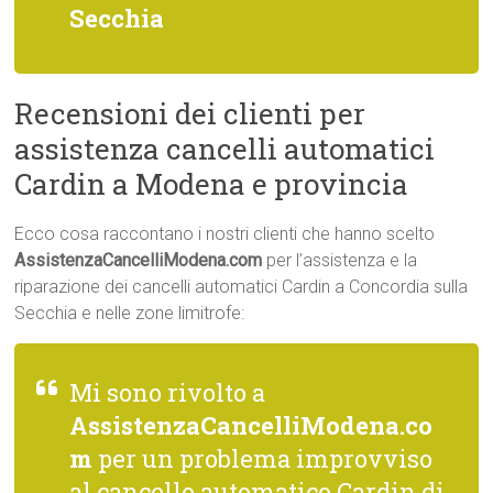
Secchia
Recensioni dei clienti per
assistenza cancelli automatici
Cardin a Modena e provincia
Ecco cosa raccontano i nostri clienti che hanno scelto
AssistenzaCancelliModena.com
per l’assistenza e la
riparazione dei cancelli automatici Cardin a Concordia sulla
Secchia e nelle zone limitrofe:
Mi sono rivolto a
AssistenzaCancelliModena.co
m
per un problema improvviso
al cancello automatico Cardin di