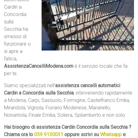
Cardin a
Concordia
sulla
Secchia ha
smesso di
funzionare o
si apre a
fatica,
AssistenzaCancelliModena.com
è il servizio locale che fa
per te.
Siamo specializzati nell’
assistenza cancelli automatici
Cardin a Concordia sulla Secchia
, intervenendo rapidamente
a Modena, Carpi, Sassuolo, Formigine, Castelfranco Emilia,
Mirandola, Vignola, Fiorano Modenese, Maranello,
Nonantola, Finale Emilia, Soliera, Spilamberto e non solo.
Hai bisogno di assistenza Cardin Concordia sulla Secchia ?
Chiama ora lo
059 9130031
oppure scrivi su
Whatsapp
e