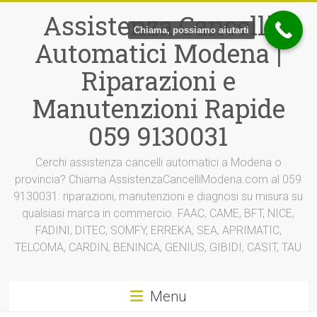
Vai
Assistenza Cancelli
al
Chiama, possiamo aiutarti
contenuto
Automatici Modena |
Riparazioni e
Manutenzioni Rapide
059 9130031
Cerchi assistenza cancelli automatici a Modena o
provincia? Chiama AssistenzaCancelliModena.com al 059
9130031: riparazioni, manutenzioni e diagnosi su misura su
qualsiasi marca in commercio. FAAC, CAME, BFT, NICE,
FADINI, DITEC, SOMFY, ERREKA, SEA, APRIMATIC,
TELCOMA, CARDIN, BENINCA, GENIUS, GIBIDI, CASIT, TAU
Menu