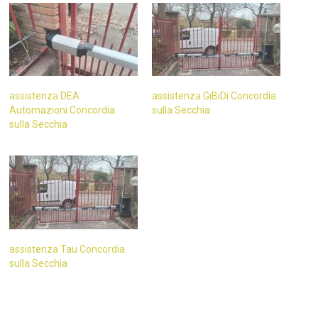
assistenza DEA
assistenza GiBiDi Concordia
Automazioni Concordia
sulla Secchia
sulla Secchia
assistenza Tau Concordia
sulla Secchia