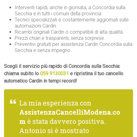
Interventi rapidi, anche in giornata, a Concordia sulla
Secchia e in tutti i comuni della provincia.
Tecnici specializzati e costantemente aggiornati sulle
automazioni Cardin.
Ricambi originali Cardin o compatibili di alta qualità.
Prezzi chiari e trasparenti, senza sorprese.
Preventivi gratuiti per assistenza Cardin Concordia sulla
Secchia e senza impegno.
Scegli il servizio più rapido di Concordia sulla Secchia:
chiama subito lo
059 9130031
e ripristina il tuo cancello
automatico Cardin in tempi record!
La mia esperienza con
AssistenzaCancelliModena.co
m
è stata davvero positiva.
Antonio si è mostrato