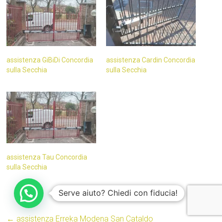
assistenza GiBiDi Concordia
assistenza Cardin Concordia
sulla Secchia
sulla Secchia
assistenza Tau Concordia
sulla Secchia
Serve aiuto? Chiedi con fiducia!
←
assistenza Erreka Modena San Cataldo