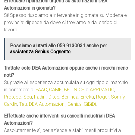
Effettuate riparazioni urgenti su automazioni DEA
Automazioni in giornata?
Sì! Spesso riusciamo a intervenire in giornata su Modena e
provincia: dipende da dove ci troviamo e dal carico di
lavoro.
Possiamo aiutarti allo 059 9130031 anche per
assistenza Genius Cognento
Trattate solo DEA Automazioni oppure anche i marchi meno
noti?
Sì, grazie all’esperienza accumulata su ogni tipo di marchio
in commercio:
FAAC
,
CAME
,
BFT
,
NICE
o
APRIMATIC
,
Proteco
,
Sea
,
Fadini
,
Ditec
,
Beninca
,
Erreka
,
Roger
,
Somfy
,
Cardin
,
Tau
,
DEA Automazioni
,
Genius
,
GiBiDi
.
Effettuate anche interventi su cancelli industriali DEA
Automazioni?
Assolutamente sì, per aziende e stabilimenti produttivi a