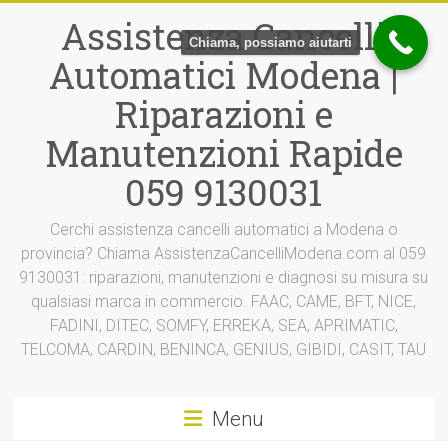
Vai
Assistenza Cancelli
al
Chiama, possiamo aiutarti
contenuto
Automatici Modena |
Riparazioni e
Manutenzioni Rapide
059 9130031
Cerchi assistenza cancelli automatici a Modena o
provincia? Chiama AssistenzaCancelliModena.com al 059
9130031: riparazioni, manutenzioni e diagnosi su misura su
qualsiasi marca in commercio. FAAC, CAME, BFT, NICE,
FADINI, DITEC, SOMFY, ERREKA, SEA, APRIMATIC,
TELCOMA, CARDIN, BENINCA, GENIUS, GIBIDI, CASIT, TAU
Menu