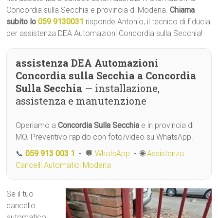
Concordia sulla Secchia e provincia di Modena.
Chiama
subito lo
059 9130031
risponde Antonio, il tecnico di fiducia
per assistenza DEA Automazioni Concordia sulla Secchia!
assistenza DEA Automazioni
Concordia sulla Secchia a Concordia
Sulla Secchia
— installazione,
assistenza e manutenzione
Operiamo a
Concordia Sulla Secchia
e in provincia di
MO. Preventivo rapido con foto/video su WhatsApp.
📞
059 913 003 1
• 💬
WhatsApp
• 🌐
Assistenza
Cancelli Automatici Modena
Se il tuo
cancello
automatico