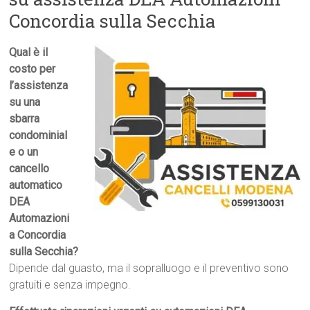
Concordia sulla Secchia
Qual è il
costo per
l’assistenza
su una
sbarra
condominial
e o un
cancello
automatico
DEA
Automazioni
a Concordia
sulla Secchia?
Dipende dal guasto, ma il sopralluogo e il preventivo sono
gratuiti e senza impegno.