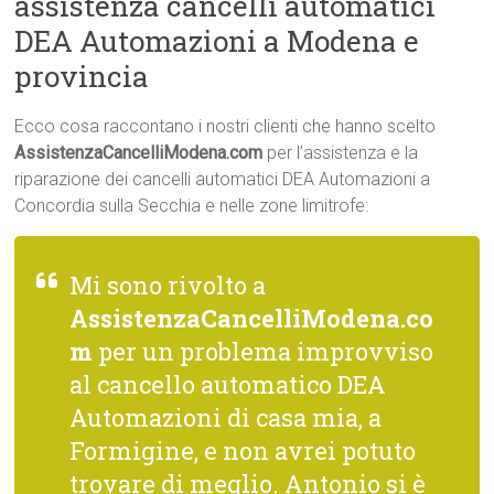
assistenza cancelli automatici
DEA Automazioni a Modena e
provincia
Ecco cosa raccontano i nostri clienti che hanno scelto
AssistenzaCancelliModena.com
per l’assistenza e la
riparazione dei cancelli automatici DEA Automazioni a
Concordia sulla Secchia e nelle zone limitrofe:
Mi sono rivolto a
AssistenzaCancelliModena.co
m
per un problema improvviso
al cancello automatico DEA
Automazioni di casa mia, a
Formigine, e non avrei potuto
trovare di meglio. Antonio si è