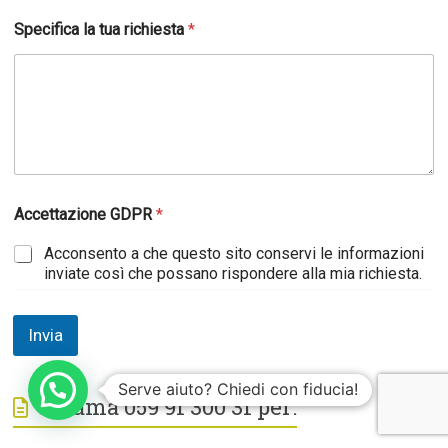
S
Specifica la tua richiesta
*
p
e
c
i
f
i
c
a
p
o
Accettazione GDPR
*
s
s
Acconsento a che questo sito conservi le informazioni
i
inviate così che possano rispondere alla mia richiesta.
a
m
o
Invia
p
o
s
Serve aiuto? Chiedi con fiducia!
s
Chiama 059 91 300 31 per:
i
a