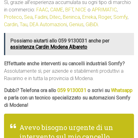
Sì, grazie all’esperienza accumulata su ogni tipo di marchio
in commercio:
FAAC
,
CAME
,
BFT
,
NICE
o
APRIMATIC
,
Proteco
,
Sea
,
Fadini
,
Ditec
,
Beninca
,
Erreka
,
Roger
,
Somfy
,
Cardin
,
Tau
,
DEA Automazioni
,
Genius
,
GiBiDi
.
Possiamo aiutarti allo 059 9130031 anche per
assistenza Cardin Modena Albareto
Effettuate anche interventi su cancelli industriali Somfy?
Assolutamente sì, per aziende e stabilimenti produttivi a
Ravarino e in tutta la provincia di Modena.
Dubbi? Telefona ora allo
059 9130031
o scrivi su
Whatsapp
e parla con un tecnico specializzato su automazioni Somfy
di Modena!
Avevo bisogno urgente di un
intervento sul mio cancello