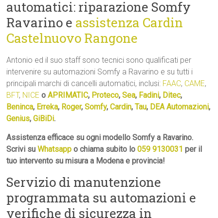
automatici: riparazione Somfy
Ravarino e
assistenza Cardin
Castelnuovo Rangone
Antonio ed il suo staff sono tecnici sono qualificati per
intervenire su automazioni Somfy a Ravarino e su tutti i
principali marchi di cancelli automatici, inclusi:
FAAC
,
CAME
,
BFT
,
NICE
o
APRIMATIC
,
Proteco
,
Sea
,
Fadini
,
Ditec
,
Beninca
,
Erreka
,
Roger
,
Somfy
,
Cardin
,
Tau
,
DEA Automazioni
,
Genius
,
GiBiDi
.
Assistenza efficace su ogni modello Somfy a Ravarino.
Scrivi su
Whatsapp
o chiama subito lo
059 9130031
per il
tuo intervento su misura a Modena e provincia!
Servizio di manutenzione
programmata su automazioni e
verifiche di sicurezza in