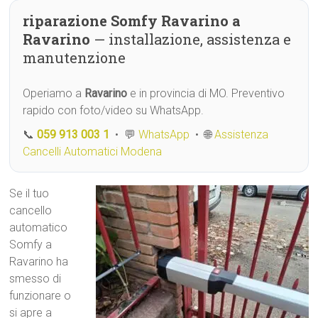
riparazione Somfy Ravarino a
Ravarino
— installazione, assistenza e
manutenzione
Operiamo a
Ravarino
e in provincia di MO. Preventivo
rapido con foto/video su WhatsApp.
📞
059 913 003 1
• 💬
WhatsApp
• 🌐
Assistenza
Cancelli Automatici Modena
Se il tuo
cancello
automatico
Somfy a
Ravarino ha
smesso di
funzionare o
si apre a