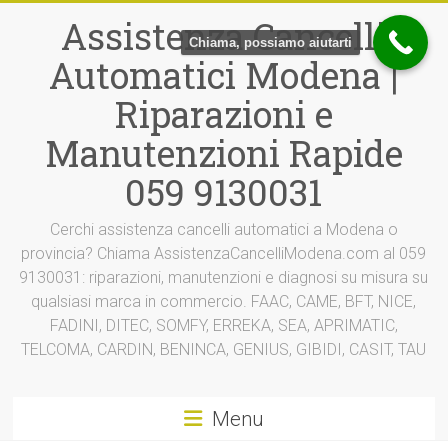
Vai
Assistenza Cancelli
al
Chiama, possiamo aiutarti
contenuto
Automatici Modena |
Riparazioni e
Manutenzioni Rapide
059 9130031
Cerchi assistenza cancelli automatici a Modena o
provincia? Chiama AssistenzaCancelliModena.com al 059
9130031: riparazioni, manutenzioni e diagnosi su misura su
qualsiasi marca in commercio. FAAC, CAME, BFT, NICE,
FADINI, DITEC, SOMFY, ERREKA, SEA, APRIMATIC,
TELCOMA, CARDIN, BENINCA, GENIUS, GIBIDI, CASIT, TAU
Menu