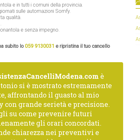
ntola e in tutti i comuni della provincia.
iornati sulle automazioni Somfy.
ta qualità.
A
.
A
 Nonantola e senza impegno.
A
ma subito lo
059 9130031
e ripristina il tuo cancello
sistenzaCancelliModena.com
è
ntonio si è mostrato estremamente
, affrontando il guasto al mio
 con grande serietà e precisione.
gli su come prevenire futuri
ienamente gli orari concordati.
nde chiarezza nei preventivi e