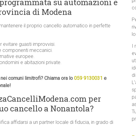
 programmata su automazioni e
p
c
provincia di Modena
Pe
 mantenere il proprio cancello automatico in perfette
ri
l
evitare guasti improvvisi.
I 
 e componenti meccanici.
e
ormative europee.
ut
condomini e abitazioni private.
id
di
nei comuni limitrofi? Chiama ora lo
059 9130031
e
L’
onale!
sp
nzaCancelliModena.com per
pa
a
uo cancello a Nonantola?
Tu
pr
ifica affidarsi a un partner locale di fiducia, in grado di