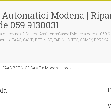
i Automatici Modena | Ripar
de 059 9130031
na o provincia? Chiama AssistenzaCancelliModena.com al 059 91
mmercio. FAAC, CAME, BFT, NICE, FADINI, DITEC, SOMFY, ERREK
li FAAC BFT NICE CAME a Modena e provincia
ola
H
–
W