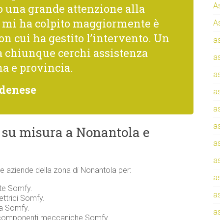
A
una grande attenzione alla
he mi ha colpito maggiormente è
A
con cui ha gestito l’intervento. Un
a
a chiunque cerchi assistenza
a
a e provincia.
a
odenese
a
a
a
 su misura a Nonantola e
a
a
i e aziende della zona di Nonantola per:
a
nte Somfy.
a
ettrici Somfy.
za Somfy.
a
e componenti meccaniche Somfy.