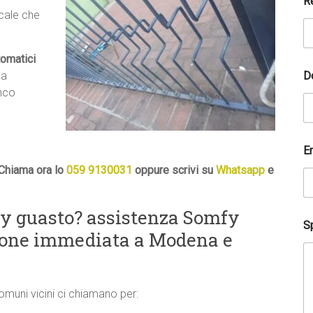
R
e
ocale che
tomatici
D
 a
anco
E
Chiama ora lo
059 9130031
oppure scrivi su
Whatsapp
e
y guasto? assistenza Somfy
Sp
zione immediata a Modena e
comuni vicini ci chiamano per: