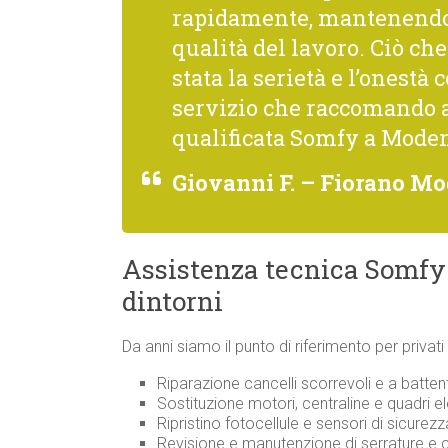
rapidamente, mantenendo 
qualità del lavoro. Ciò c
stata la serietà e l’onestà 
servizio che raccomando 
qualificata Somfy a Moden
Giovanni F. – Fiorano M
Assistenza tecnica Somfy
dintorni
Da anni siamo il punto di riferimento per privat
Riparazione cancelli scorrevoli e a batte
Sostituzione motori, centraline e quadri el
Ripristino fotocellule e sensori di sicurez
Revisione e manutenzione di serrature 