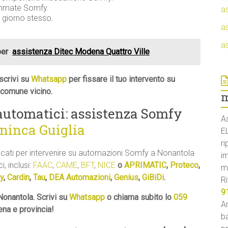
rammate Somfy.
a
l giorno stesso.
a
a
per
assistenza Ditec Modena Quattro Ville
scrivi su
Whatsapp
per fissare il tuo intervento su
 comune vicino.
m
 automatici: assistenza Somfy
A
ninca Guiglia
E
ri
ificati per intervenire su automazioni Somfy a Nonantola
i
i, inclusi:
FAAC
,
CAME
,
BFT
,
NICE
o
APRIMATIC
,
Proteco
,
m
y
,
Cardin
,
Tau
,
DEA Automazioni
,
Genius
,
GiBiDi
.
Ri
9
onantola. Scrivi su
Whatsapp
o chiama subito lo
059
An
ena e provincia!
ba