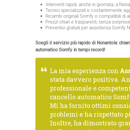
Interventi rapidi, anche in giornata, a Nona
Tecnici specializzati e costantemente agg
Ricambi originali Somfy o compatibili di al
Prezzi chiari e trasparenti, senza sorprese
Preventivi gratuiti per assistenza Somfy
Scegli il servizio più rapido di Nonantola: chia
automatico Somfy in tempi record!
La mia esperienza con
As
stata davvero positiva. A
professionale e competente
cancello automatico Somfy
Mi ha fornito ottimi consi
problemi e ha rispettato p
Inoltre, ha dimostrato gra