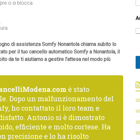
re o si blocca.
A
.
sura.
isogno di assistenza Somfy Nonantola chiama subito lo
zato per il tuo cancello automatico Somfy a Nonantola, il
o da te ti aiutiamo a gestire l’attesa nel modo più
ancelliModena.com
è stato
le. Dopo un malfunzionamento del
a
fy, ho contattato il loro team e
a
isfatto. Antonio si è dimostrato
a
ido, efficiente e molto cortese. Ha
a
n precisione e lo ha risolto