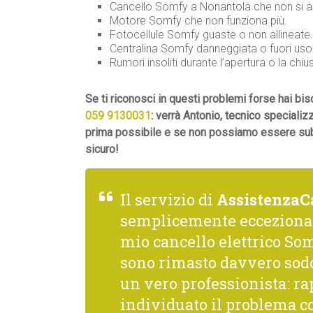
Cancello Somfy a Nonantola che non si ap
Motore Somfy che non funziona più.
Fotocellule Somfy guaste o non allineate.
Centralina Somfy danneggiata o fuori uso
Rumori insoliti durante l’apertura o la chiu
Se ti riconosci in questi problemi forse hai b
059 9130031
: verrà Antonio, tecnico specializ
prima possibile e se non possiamo essere subit
sicuro!
Il servizio di
AssistenzaC
semplicemente ecceziona
mio cancello elettrico Som
sono rimasto davvero sodd
un vero professionista: rap
individuato il problema co