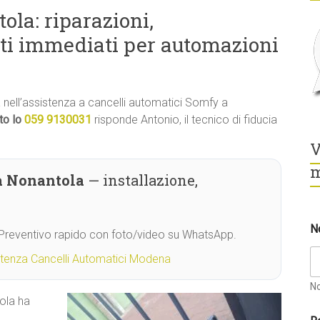
la: riparazioni,
ti immediati per automazioni
tà nell’assistenza a cancelli automatici Somfy a
to lo
059 9130031
risponde Antonio, il tecnico di fiducia
V
m
a Nonantola
— installazione,
*
N
G
. Preventivo rapido con foto/video su WhatsApp.
D
P
stenza Cancelli Automatici Modena
R
N
N
o
ola ha
m