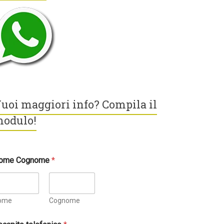
uoi maggiori info? Compila il
odulo!
ome Cognome
*
ome
Cognome