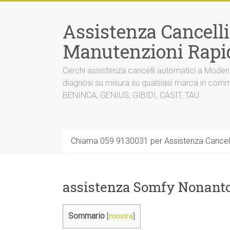
Vai
al
Assistenza Cancell
contenuto
Manutenzioni Rapi
Cerchi assistenza cancelli automatici a Mode
diagnosi su misura su qualsiasi marca in co
BENINCA, GENIUS, GIBIDI, CASIT, TAU
Chiama 059 9130031 per Assistenza Cancel
assistenza Somfy Nonant
Sommario
[
mostra
]