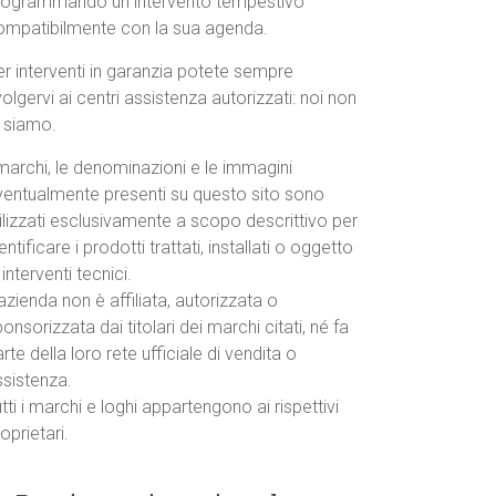
rogrammando un intervento tempestivo
ompatibilmente con la sua agenda.
r interventi in garanzia potete sempre
volgervi ai centri assistenza autorizzati: noi non
o siamo.
marchi, le denominazioni e le immagini
ventualmente presenti su questo sito sono
ilizzati esclusivamente a scopo descrittivo per
entificare i prodotti trattati, installati o oggetto
 interventi tecnici.
azienda non è affiliata, autorizzata o
onsorizzata dai titolari dei marchi citati, né fa
rte della loro rete ufficiale di vendita o
ssistenza.
tti i marchi e loghi appartengono ai rispettivi
oprietari.