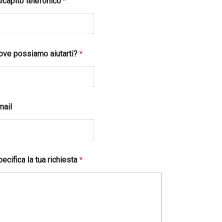
ecapito telefonico
*
ove possiamo aiutarti?
*
mail
ecifica la tua richiesta
*