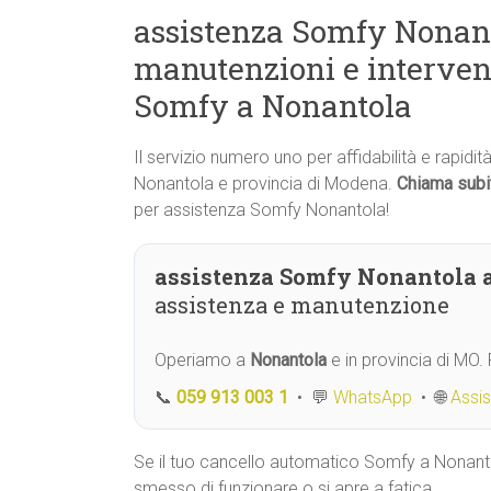
assistenza Somfy Nonanto
manutenzioni e interven
Somfy a Nonantola
Il servizio numero uno per affidabilità e rapidi
Nonantola e provincia di Modena.
Chiama subi
per assistenza Somfy Nonantola!
assistenza Somfy Nonantola 
assistenza e manutenzione
Operiamo a
Nonantola
e in provincia di MO
📞
059 913 003 1
• 💬
WhatsApp
• 🌐
Assi
Se il tuo cancello automatico Somfy a Nonant
smesso di funzionare o si apre a fatica,