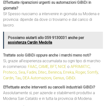
Effettuate riparazioni urgenti su automazioni GiBiDi in
giornata?
Sì! Spesso riusciamo a intervenire in giornata su Modena e
provincia: dipende da dove ci troviamo e dal carico di
lavoro.
Possiamo aiutarti allo 059 9130031 anche per
assistenza Cardin Medolla
Trattate solo GiBiDi oppure anche i marchi meno noti?
Sì, grazie all’esperienza accumulata su ogni tipo di marchio
in commercio:
FAAC
,
CAME
,
BFT
,
NICE
o
APRIMATIC
,
Proteco
,
Sea
,
Fadini
,
Ditec
,
Beninca
,
Erreka
,
Roger
,
Somfy
,
Cardin
,
Tau
,
DEA Automazioni
,
Genius
,
GiBiDi
.
Effettuate anche interventi su cancelli industriali GiBiDi?
Assolutamente sì, per aziende e stabilimenti produttivi a
Modena San Cataldo e in tutta la provincia di Modena.