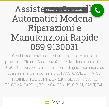
Vai
Assistenza Cancelli
al
Chiama, possiamo aiutarti
contenuto
Automatici Modena |
Riparazioni e
Manutenzioni Rapide
059 9130031
Cerchi assistenza cancelli automatici a Modena o
provincia? Chiama AssistenzaCancelliModena.com al 059
9130031: riparazioni, manutenzioni e diagnosi su misura su
qualsiasi marca in commercio. FAAC, CAME, BFT, NICE,
FADINI, DITEC, SOMFY, ERREKA, SEA, APRIMATIC,
TELCOMA, CARDIN, BENINCA, GENIUS, GIBIDI, CASIT, TAU
Menu