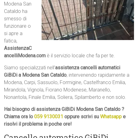
Modena San
Cataldo ha
smesso di
funzionare o
si apre a
fatica,
AssistenzaC
ancelliModena.com
è il servizio locale che fa per te.
Siamo specializzati nell’
assistenza cancelli automatici
GiBiDi a Modena San Cataldo
, intervenendo rapidamente a
Modena, Carpi, Sassuolo, Formigine, Castelfranco Emilia,
Mirandola, Vignola, Fiorano Modenese, Maranello,
Nonantola, Finale Emilia, Soliera, Spilamberto e non solo.
Hai bisogno di assistenza GiBiDi Modena San Cataldo ?
Chiama ora lo
059 9130031
oppure scrivi su
Whatsapp
e
risolvi il problema in poche ore!
Cancello automatico GiBiDi