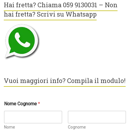
Hai fretta? Chiama 059 9130031 – Non
hai fretta? Scrivi su Whatsapp
Vuoi maggiori info? Compila il modulo!
*
Nome Cognome
*
*
t
u
a
Nome
Cognome