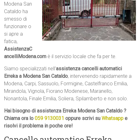
Modena San
Cataldo ha
smesso di
funzionare o
si apre a
fatica,
AssistenzaC
ancelliModena.com
è il servizio locale che fa per te.
Siamo specializzati nell’
assistenza cancelli automatici
Erreka a Modena San Cataldo
, intervenendo rapidamente a
Modena, Carpi, Sassuolo, Formigine, Castelfranco Emilia,
Mirandola, Vignola, Fiorano Modenese, Maranello,
Nonantola, Finale Emilia, Soliera, Spilamberto e non solo.
Hai bisogno di assistenza Erreka Modena San Cataldo ?
Chiama ora lo
059 9130031
oppure scrivi su
Whatsapp
e
risolvi il problema in poche ore!
Cancello automatico Erreka