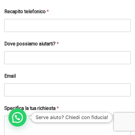
Recapito telefonico
*
S
Dove possiamo aiutarti?
*
p
e
c
i
f
i
Email
c
a
N
o
m
e
Specifica la tua richiesta
*
E
Serve aiuto? Chiedi con fiducia!
m
a
i