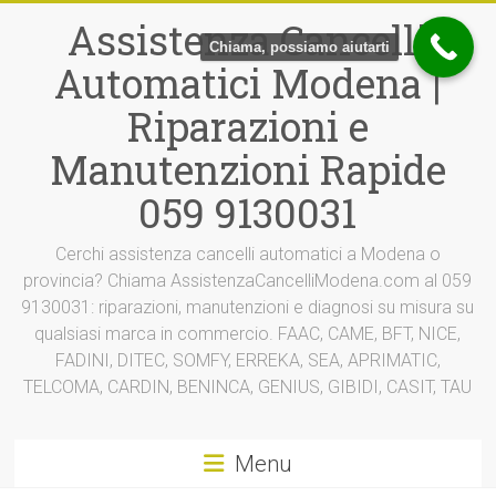
Vai
Assistenza Cancelli
al
Chiama, possiamo aiutarti
contenuto
Automatici Modena |
Riparazioni e
Manutenzioni Rapide
059 9130031
Cerchi assistenza cancelli automatici a Modena o
provincia? Chiama AssistenzaCancelliModena.com al 059
9130031: riparazioni, manutenzioni e diagnosi su misura su
qualsiasi marca in commercio. FAAC, CAME, BFT, NICE,
FADINI, DITEC, SOMFY, ERREKA, SEA, APRIMATIC,
TELCOMA, CARDIN, BENINCA, GENIUS, GIBIDI, CASIT, TAU
Menu