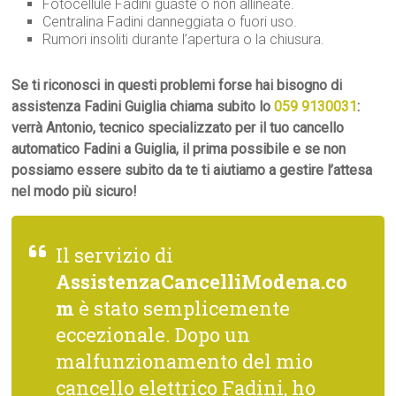
Fotocellule Fadini guaste o non allineate.
Centralina Fadini danneggiata o fuori uso.
Rumori insoliti durante l’apertura o la chiusura.
Se ti riconosci in questi problemi forse hai bisogno di
assistenza Fadini Guiglia chiama subito lo
059 9130031
:
verrà Antonio, tecnico specializzato per il tuo cancello
automatico Fadini a Guiglia, il prima possibile e se non
possiamo essere subito da te ti aiutiamo a gestire l’attesa
nel modo più sicuro!
Il servizio di
AssistenzaCancelliModena.co
m
è stato semplicemente
eccezionale. Dopo un
malfunzionamento del mio
cancello elettrico Fadini, ho