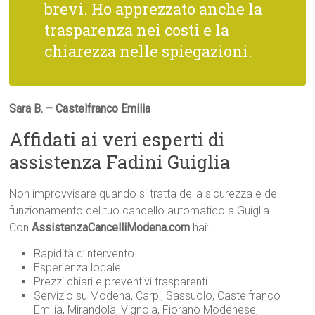
brevi. Ho apprezzato anche la
trasparenza nei costi e la
chiarezza nelle spiegazioni.
Sara B. – Castelfranco Emilia
Affidati ai veri esperti di
assistenza Fadini Guiglia
Non improvvisare quando si tratta della sicurezza e del
funzionamento del tuo cancello automatico a Guiglia.
Con
AssistenzaCancelliModena.com
hai:
Rapidità d’intervento.
Esperienza locale.
Prezzi chiari e preventivi trasparenti.
Servizio su Modena, Carpi, Sassuolo, Castelfranco
Emilia, Mirandola, Vignola, Fiorano Modenese,