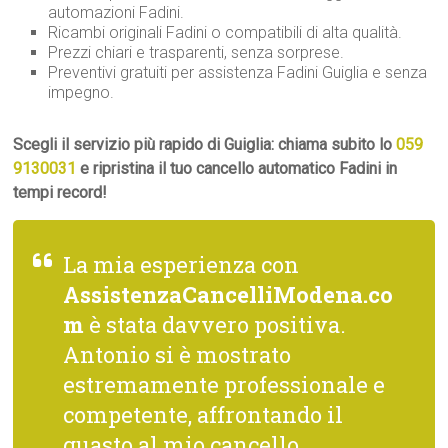
automazioni Fadini.
Ricambi originali Fadini o compatibili di alta qualità.
Prezzi chiari e trasparenti, senza sorprese.
Preventivi gratuiti per assistenza Fadini Guiglia e senza
impegno.
Scegli il servizio più rapido di Guiglia: chiama subito lo
059
9130031
e ripristina il tuo cancello automatico Fadini in
tempi record!
La mia esperienza con
AssistenzaCancelliModena.co
m
è stata davvero positiva.
Antonio si è mostrato
estremamente professionale e
competente, affrontando il
guasto al mio cancello