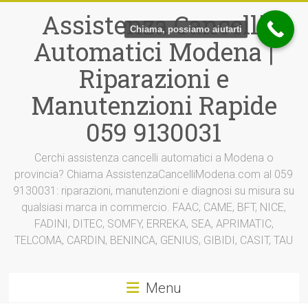
Vai
Assistenza Cancelli
al
Chiama, possiamo aiutarti
contenuto
Automatici Modena |
Riparazioni e
Manutenzioni Rapide
059 9130031
Cerchi assistenza cancelli automatici a Modena o
provincia? Chiama AssistenzaCancelliModena.com al 059
9130031: riparazioni, manutenzioni e diagnosi su misura su
qualsiasi marca in commercio. FAAC, CAME, BFT, NICE,
FADINI, DITEC, SOMFY, ERREKA, SEA, APRIMATIC,
TELCOMA, CARDIN, BENINCA, GENIUS, GIBIDI, CASIT, TAU
Menu