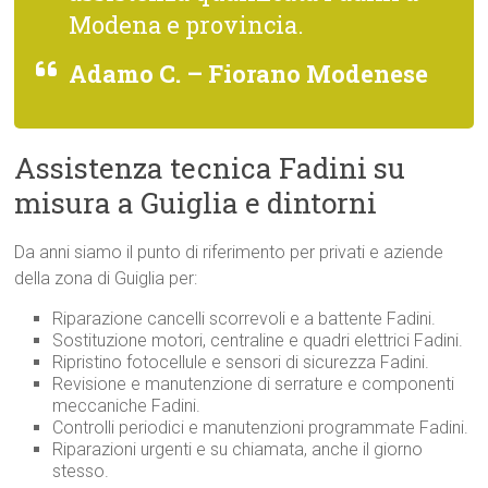
Modena e provincia.
Adamo C. – Fiorano Modenese
Assistenza tecnica Fadini su
misura a Guiglia e dintorni
Da anni siamo il punto di riferimento per privati e aziende
della zona di Guiglia per:
Riparazione cancelli scorrevoli e a battente Fadini.
Sostituzione motori, centraline e quadri elettrici Fadini.
Ripristino fotocellule e sensori di sicurezza Fadini.
Revisione e manutenzione di serrature e componenti
meccaniche Fadini.
Controlli periodici e manutenzioni programmate Fadini.
Riparazioni urgenti e su chiamata, anche il giorno
stesso.