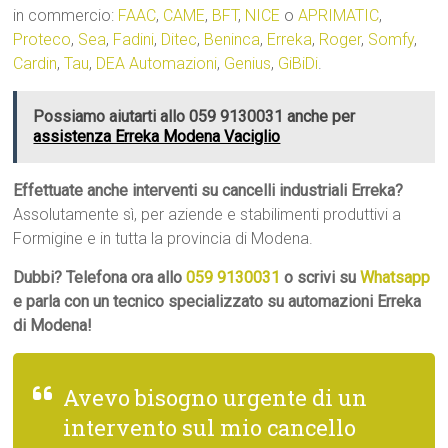
in commercio:
FAAC
,
CAME
,
BFT
,
NICE
o
APRIMATIC
,
Proteco
,
Sea
,
Fadini
,
Ditec
,
Beninca
,
Erreka
,
Roger
,
Somfy
,
Cardin
,
Tau
,
DEA Automazioni
,
Genius
,
GiBiDi
.
Possiamo aiutarti allo 059 9130031 anche per
assistenza Erreka Modena Vaciglio
Effettuate anche interventi su cancelli industriali Erreka?
Assolutamente sì, per aziende e stabilimenti produttivi a
Formigine e in tutta la provincia di Modena.
Dubbi? Telefona ora allo
059 9130031
o scrivi su
Whatsapp
e parla con un tecnico specializzato su automazioni Erreka
di Modena!
Avevo bisogno urgente di un
intervento sul mio cancello