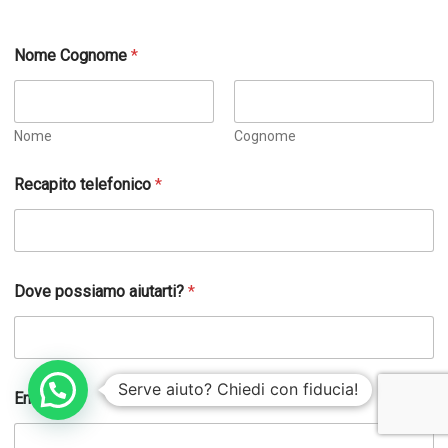
Nome Cognome
*
Nome
Cognome
Recapito telefonico
*
Dove possiamo aiutarti?
*
t
Serve aiuto? Chiedi con fiducia!
Email
u
a
t