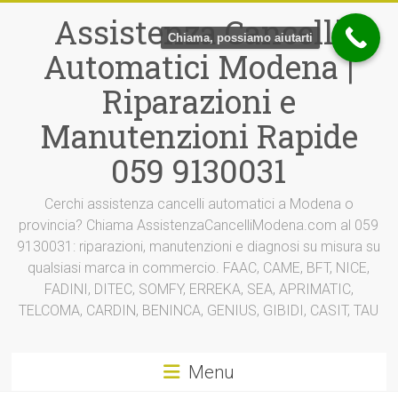
Vai
Assistenza Cancelli
al
Chiama, possiamo aiutarti
contenuto
Automatici Modena |
Riparazioni e
Manutenzioni Rapide
059 9130031
Cerchi assistenza cancelli automatici a Modena o
provincia? Chiama AssistenzaCancelliModena.com al 059
9130031: riparazioni, manutenzioni e diagnosi su misura su
qualsiasi marca in commercio. FAAC, CAME, BFT, NICE,
FADINI, DITEC, SOMFY, ERREKA, SEA, APRIMATIC,
TELCOMA, CARDIN, BENINCA, GENIUS, GIBIDI, CASIT, TAU
Menu