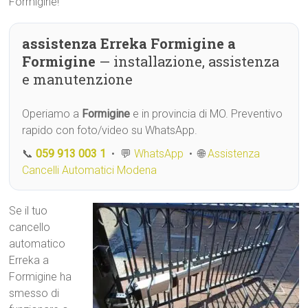
Formigine!
assistenza Erreka Formigine a
Formigine
— installazione, assistenza
e manutenzione
Operiamo a
Formigine
e in provincia di MO. Preventivo
rapido con foto/video su WhatsApp.
📞
059 913 003 1
• 💬
WhatsApp
• 🌐
Assistenza
Cancelli Automatici Modena
Se il tuo
cancello
automatico
Erreka a
Formigine ha
smesso di