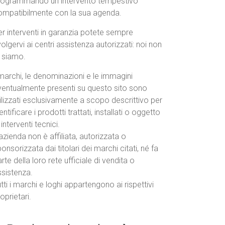
rogrammando un intervento tempestivo
ompatibilmente con la sua agenda.
r interventi in garanzia potete sempre
volgervi ai centri assistenza autorizzati: noi non
o siamo.
marchi, le denominazioni e le immagini
ventualmente presenti su questo sito sono
ilizzati esclusivamente a scopo descrittivo per
entificare i prodotti trattati, installati o oggetto
 interventi tecnici.
azienda non è affiliata, autorizzata o
onsorizzata dai titolari dei marchi citati, né fa
rte della loro rete ufficiale di vendita o
ssistenza.
tti i marchi e loghi appartengono ai rispettivi
oprietari.