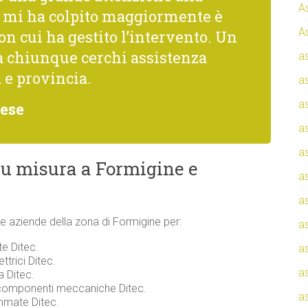
A
he mi ha colpito maggiormente è
A
con cui ha gestito l’intervento. Un
a chiunque cerchi assistenza
a
 e provincia.
a
a
nese
a
a
su misura a Formigine e
a
a
i e aziende della zona di Formigine per:
a
te Ditec.
a
ttrici Ditec.
a
a Ditec.
 componenti meccaniche Ditec.
a
ammate Ditec.