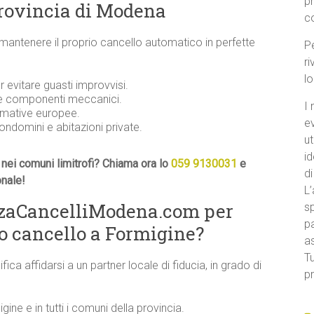
p
provincia di Modena
c
 mantenere il proprio cancello automatico in perfette
Pe
ri
l
evitare guasti improvvisi.
 e componenti meccanici.
I 
ormative europee.
e
condomini e abitazioni private.
ut
id
nei comuni limitrofi? Chiama ora lo
059 9130031
e
di
onale!
L’
nzaCancelliModena.com per
sp
pa
uo cancello a Formigine?
a
Tu
ifica affidarsi a un partner locale di fiducia, in grado di
pr
gine e in tutti i comuni della provincia.