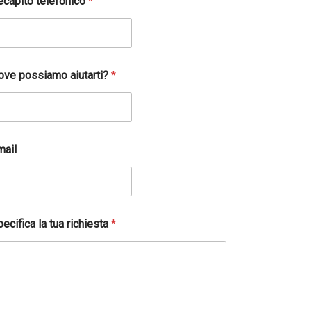
ecapito telefonico
*
ove possiamo aiutarti?
*
mail
ecifica la tua richiesta
*