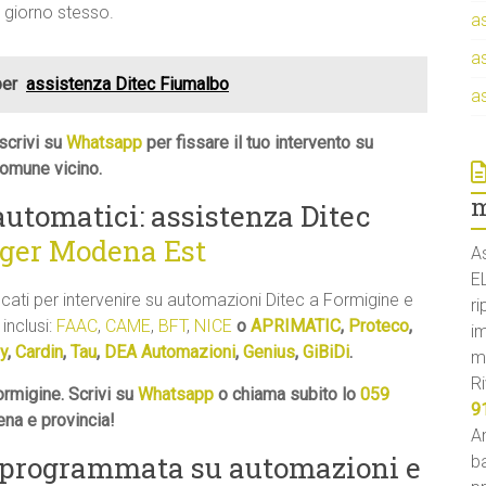
l giorno stesso.
a
a
per
assistenza Ditec Fiumalbo
a
scrivi su
Whatsapp
per fissare il tuo intervento su
comune vicino.
m
 automatici: assistenza Ditec
oger Modena Est
A
E
ficati per intervenire su automazioni Ditec a Formigine e
ri
 inclusi:
FAAC
,
CAME
,
BFT
,
NICE
o
APRIMATIC
,
Proteco
,
i
y
,
Cardin
,
Tau
,
DEA Automazioni
,
Genius
,
GiBiDi
.
m
Ri
rmigine. Scrivi su
Whatsapp
o chiama subito lo
059
9
ena e provincia!
An
 programmata su automazioni e
ba