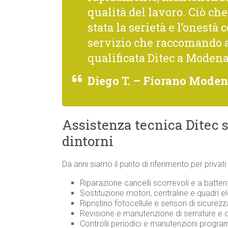
qualità del lavoro. Ciò c
stata la serietà e l’onestà 
servizio che raccomando 
qualificata Ditec a Modena
Diego T. – Fiorano Mode
Assistenza tecnica Ditec 
dintorni
Da anni siamo il punto di riferimento per privat
Riparazione cancelli scorrevoli e a batten
Sostituzione motori, centraline e quadri ele
Ripristino fotocellule e sensori di sicurezz
Revisione e manutenzione di serrature e
Controlli periodici e manutenzioni progr