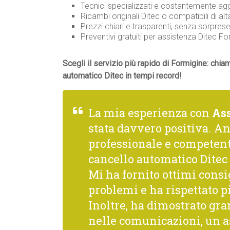
Tecnici specializzati e costantemente agg
Ricambi originali Ditec o compatibili di alta
Prezzi chiari e trasparenti, senza sorprese
Preventivi gratuiti per assistenza Ditec 
Scegli il servizio più rapido di Formigine: chia
automatico Ditec in tempi record!
La mia esperienza con
As
stata davvero positiva. A
professionale e competente
cancello automatico Ditec 
Mi ha fornito ottimi consi
problemi e ha rispettato p
Inoltre, ha dimostrato gra
nelle comunicazioni, un a