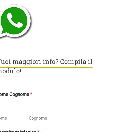
uoi maggiori info? Compila il
odulo!
ome Cognome
*
ome
Cognome