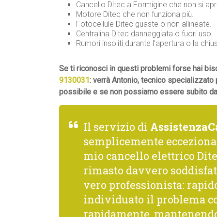
Cancello Ditec a Formigine che non si apr
Motore Ditec che non funziona più.
Fotocellule Ditec guaste o non allineate.
Centralina Ditec danneggiata o fuori uso.
Rumori insoliti durante l’apertura o la chiu
Se ti riconosci in questi problemi forse hai b
9130031
: verrà Antonio, tecnico specializzato 
possibile e se non possiamo essere subito da t
Il servizio di
AssistenzaC
semplicemente ecceziona
mio cancello elettrico Dite
rimasto davvero soddisfat
vero professionista: rapido
individuato il problema co
rapidamente, mantenendo 