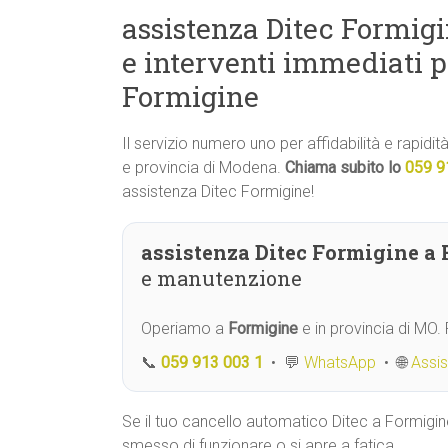
assistenza Ditec Formigi
e interventi immediati p
Formigine
Il servizio numero uno per affidabilità e rapidi
e provincia di Modena.
Chiama subito lo
059 9
assistenza Ditec Formigine!
assistenza Ditec Formigine a
e manutenzione
Operiamo a
Formigine
e in provincia di MO
📞
059 913 003 1
• 💬
WhatsApp
• 🌐
Assi
Se il tuo cancello automatico Ditec a Formigin
smesso di funzionare o si apre a fatica,