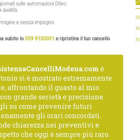
iornati sulle automazioni Ditec.
 qualità.
.
A
Formigine e senza impegno.
A
ma subito lo
059 9130031
e ripristina il tuo cancello
A
sistenzaCancelliModena.com
è
ntonio si è mostrato estremamente
, affrontando il guasto al mio
con grande serietà e precisione.
gli su come prevenire futuri
ienamente gli orari concordati.
nde chiarezza nei preventivi e
spetto che oggi è sempre più raro.