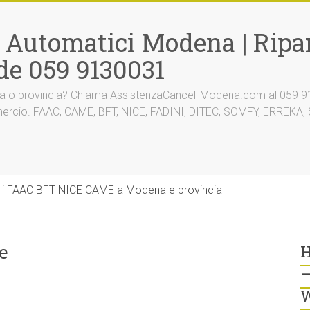
i Automatici Modena | Ripar
de 059 9130031
na o provincia? Chiama AssistenzaCancelliModena.com al 059 91
mmercio. FAAC, CAME, BFT, NICE, FADINI, DITEC, SOMFY, ERREK
li FAAC BFT NICE CAME a Modena e provincia
e
H
–
W