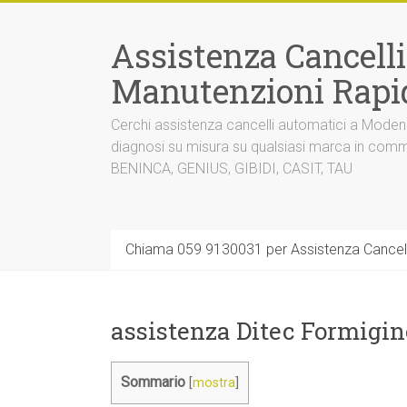
Vai
al
Assistenza Cancell
contenuto
Manutenzioni Rapi
Cerchi assistenza cancelli automatici a Mode
diagnosi su misura su qualsiasi marca in co
BENINCA, GENIUS, GIBIDI, CASIT, TAU
Chiama 059 9130031 per Assistenza Cancel
assistenza Ditec Formigin
Sommario
[
mostra
]