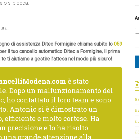
e o si blocca.
A
sura.
isogno di assistenza Ditec Formigine chiama subito lo
059
per il tuo cancello automatico Ditec a Formigine, il prima
e ti aiutiamo a gestire l’attesa nel modo più sicuro!
ancelliModena.com
è stato
le. Dopo un malfunzionamento del
c, ho contattato il loro team e sono
a
to. Antonio si è dimostrato un
a
, efficiente e molto cortese. Ha
a
n precisione e lo ha risolto
a
una grande attenzione alla