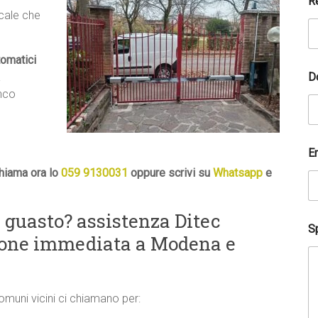
R
ocale che
tomatici
l
D
a
a
a
anco
i
u
t
a
E
r
hiama ora lo
059 9130031
oppure scrivi su
Whatsapp
e
t
i
?
*
 guasto? assistenza Ditec
Sp
zione immediata a Modena e
comuni vicini ci chiamano per: