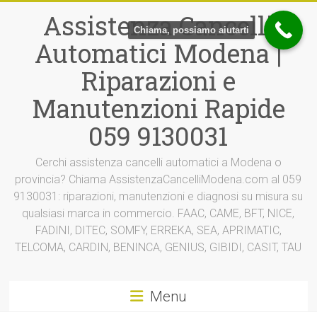
Vai
Assistenza Cancelli
al
Chiama, possiamo aiutarti
contenuto
Automatici Modena |
Riparazioni e
Manutenzioni Rapide
059 9130031
Cerchi assistenza cancelli automatici a Modena o
provincia? Chiama AssistenzaCancelliModena.com al 059
9130031: riparazioni, manutenzioni e diagnosi su misura su
qualsiasi marca in commercio. FAAC, CAME, BFT, NICE,
FADINI, DITEC, SOMFY, ERREKA, SEA, APRIMATIC,
TELCOMA, CARDIN, BENINCA, GENIUS, GIBIDI, CASIT, TAU
Menu