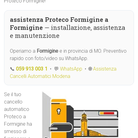
Proteco Formigine!
assistenza Proteco Formigine a
Formigine
— installazione, assistenza
e manutenzione
Operiamo a
Formigine
e in provincia di MO. Preventivo
rapido con foto/video su WhatsApp.
📞
059 913 003 1
• 💬
WhatsApp
• 🌐
Assistenza
Cancelli Automatici Modena
Se il tuo
cancello
automatico
Proteco a
Formigine ha
smesso di