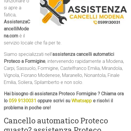
funzionare o
si apre a
fatica,
AssistenzaC
ancelliMode
na.com
è il
servizio locale che fa per te.
Siamo specializzati nell’
assistenza cancelli automatici
Proteco a Formigine
, intervenendo rapidamente a Modena,
Carpi, Sassuolo, Formigine, Castelfranco Emilia, Mirandola,
Vignola, Fiorano Modenese, Maranello, Nonantola, Finale
Emilia, Soliera, Spilamberto e non solo.
Hai bisogno di assistenza Proteco Formigine ? Chiama ora
lo
059 9130031
oppure scrivi su
Whatsapp
e risolvi il
problema in poche ore!
Cancello automatico Proteco
guasto? assistenza Proteco