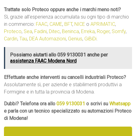
Trattate solo Proteco oppure anche i marchi meno noti?
Sì, grazie all’esperienza accumulata su ogni tipo di marchio
in commercio:
FAAC
,
CAME
,
BFT
,
NICE
o
APRIMATIC
,
Proteco
,
Sea
,
Fadini
,
Ditec
,
Beninca
,
Erreka
,
Roger
,
Somfy
,
Cardin
,
Tau
,
DEA Automazioni
,
Genius
,
GiBiDi
.
Possiamo aiutarti allo 059 9130031 anche per
assistenza FAAC Modena Nord
Effettuate anche interventi su cancelli industriali Proteco?
Assolutamente sì, per aziende e stabilimenti produttivi a
Formigine e in tutta la provincia di Modena.
Dubbi? Telefona ora allo
059 9130031
o scrivi su
Whatsapp
e parla con un tecnico specializzato su automazioni Proteco
di Modena!