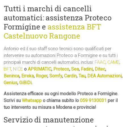
Tutti i marchi di cancelli
automatici: assistenza Proteco
Formigine e
assistenza BFT
Castelnuovo Rangone
Antonio ed il suo staff sono tecnici sono qualificati per
intervenire su automazioni Proteco a Formigine e su tutti i
principali marchi di cancelli automatici, inclusi:
FAAC
,
CAME
,
BFT
,
NICE
o
APRIMATIC
,
Proteco
,
Sea
,
Fadini
,
Ditec
,
Beninca
,
Erreka
,
Roger
,
Somfy
,
Cardin
,
Tau
,
DEA Automazioni
,
Genius
,
GiBiDi
.
Assistenza efficace su ogni modello Proteco a Formigine.
Scrivi su
Whatsapp
o chiama subito lo
059 9130031
per il
tuo intervento su misura a Modena e provincia!
Servizio di manutenzione