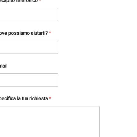
ecapito telefonico
*
ove possiamo aiutarti?
*
mail
ecifica la tua richiesta
*