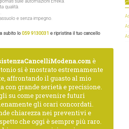
iornati sulle automazioni Erreka.
ta qualità.
.
A
 Sassuolo e senza impegno.
A
a subito lo
059 9130031
e ripristina il tuo cancello
A
sistenzaCancelliModena.com
è
ntonio si è mostrato estremamente
, affrontando il guasto al mio
a con grande serietà e precisione.
gli su come prevenire futuri
ienamente gli orari concordati.
nde chiarezza nei preventivi e
spetto che oggi è sempre più raro.