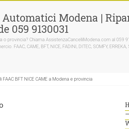
i Automatici Modena | Ripar
de 059 9130031
na o provincia? Chiama AssistenzaCancelliModena.com al 059 91
mmercio. FAAC, CAME, BFT, NICE, FADINI, DITEC, SOMFY, ERREK
li FAAC BFT NICE CAME a Modena e provincia
o
H
–
W