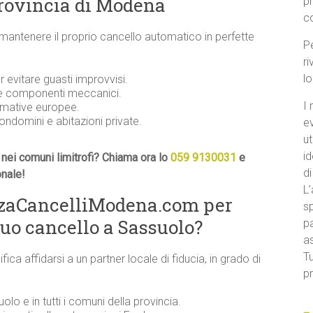
provincia di Modena
p
c
 mantenere il proprio cancello automatico in perfette
Pe
ri
l
evitare guasti improvvisi.
 e componenti meccanici.
I 
ormative europee.
condomini e abitazioni private.
e
ut
id
nei comuni limitrofi? Chiama ora lo
059 9130031
e
di
onale!
L’
nzaCancelliModena.com per
sp
tuo cancello a Sassuolo?
pa
a
Tu
ifica affidarsi a un partner locale di fiducia, in grado di
pr
uolo e in tutti i comuni della provincia.