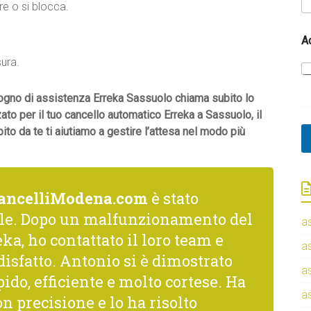
e o si blocca.
i
t
o
A
.
E
sura.
m
a
i
isogno di assistenza Erreka Sassuolo chiama subito lo
l
zato per il tuo cancello automatico Erreka a Sassuolo, il
o da te ti aiutiamo a gestire l’attesa nel modo più
ancelliModena.com
è stato
le. Dopo un malfunzionamento del
a
ka, ho contattato il loro team e
a
isfatto. Antonio si è dimostrato
a
ido, efficiente e molto cortese. Ha
a
n precisione e lo ha risolto