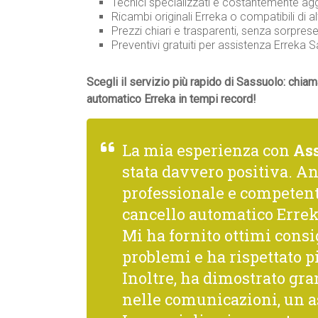
Tecnici specializzati e costantemente agg
Ricambi originali Erreka o compatibili di al
Prezzi chiari e trasparenti, senza sorprese
Preventivi gratuiti per assistenza Erreka
Scegli il servizio più rapido di Sassuolo: chiam
automatico Erreka in tempi record!
La mia esperienza con
As
stata davvero positiva. A
professionale e competente
cancello automatico Errek
Mi ha fornito ottimi consi
problemi e ha rispettato p
Inoltre, ha dimostrato gra
nelle comunicazioni, un a