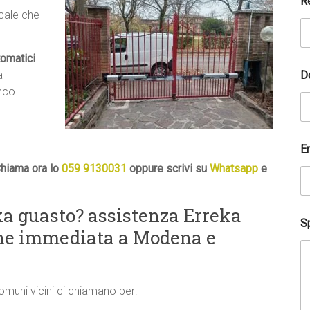
R
ocale che
tomatici
D
a
anco
a
E
i
u
Chiama ora lo
059 9130031
oppure scrivi su
Whatsapp
e
t
a
r
a guasto? assistenza Erreka
t
Sp
i
one immediata a Modena e
?
R
e
c
comuni vicini ci chiamano per:
a
p