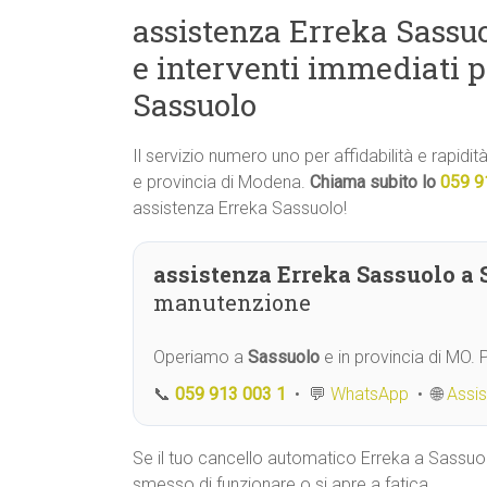
assistenza Erreka Sassuo
e interventi immediati 
Sassuolo
Il servizio numero uno per affidabilità e rapidi
e provincia di Modena.
Chiama subito lo
059 9
assistenza Erreka Sassuolo!
assistenza Erreka Sassuolo a 
manutenzione
Operiamo a
Sassuolo
e in provincia di MO.
📞
059 913 003 1
• 💬
WhatsApp
• 🌐
Assi
Se il tuo cancello automatico Erreka a Sassuo
smesso di funzionare o si apre a fatica,