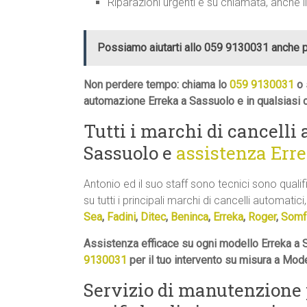
Riparazioni urgenti e su chiamata, anche i
Possiamo aiutarti allo 059 9130031 anche 
Non perdere tempo: chiama lo
059 9130031
o 
automazione Erreka a Sassuolo e in qualsiasi 
Tutti i marchi di cancelli
Sassuolo e
assistenza Err
Antonio ed il suo staff sono tecnici sono quali
su tutti i principali marchi di cancelli automatici,
Sea
,
Fadini
,
Ditec
,
Beninca
,
Erreka
,
Roger
,
Somf
Assistenza efficace su ogni modello Erreka a 
9130031
per il tuo intervento su misura a Mod
Servizio di manutenzione