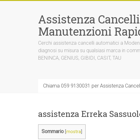
Vai
al
Assistenza Cancell
contenuto
Manutenzioni Rapi
Cerchi assistenza cancelli automatici a Mode
diagnosi su misura su qualsiasi marca in co
BENINCA, GENIUS, GIBIDI, CASIT, TAU
Chiama 059 9130031 per Assistenza Cancel
assistenza Erreka Sassuol
Sommario
[
mostra
]