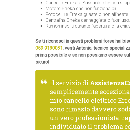
Cancello Erreka a Sassuolo che non si apr
Motore Erreka che non funziona più.
Fotocellule Erreka guaste o non allineate.
Centralina Erreka danneggiata o fuori uso
Rumori insoliti durante l’apertura o la chiu
Se ti riconosci in questi problemi forse hai b
059 9130031
: verrà Antonio, tecnico specializ
prima possibile e se non possiamo essere subit
sicuro!
Il servizio di
AssistenzaC
semplicemente ecceziona
mio cancello elettrico Erre
sono rimasto davvero sodd
un vero professionista: rap
individuato il problema co