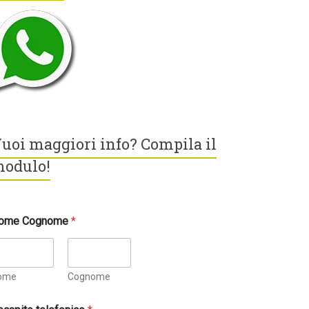
uoi maggiori info? Compila il
odulo!
ome Cognome
*
ome
Cognome