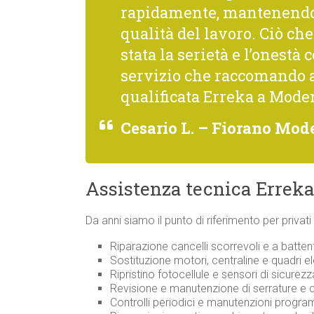
rapidamente, mantenendo 
qualità del lavoro. Ciò c
stata la serietà e l’onestà 
servizio che raccomando 
qualificata Erreka a Mode
Cesario L. – Fiorano Mod
Assistenza tecnica Erreka
Da anni siamo il punto di riferimento per privat
Riparazione cancelli scorrevoli e a batten
Sostituzione motori, centraline e quadri ele
Ripristino fotocellule e sensori di sicurezz
Revisione e manutenzione di serrature e
Controlli periodici e manutenzioni progr