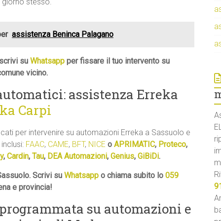
l giorno stesso.
a
a
per
assistenza Beninca Palagano
a
scrivi su
Whatsapp
per fissare il tuo intervento su
comune vicino.
 automatici: assistenza Erreka
m
eka Carpi
A
E
ficati per intervenire su automazioni Erreka a Sassuolo e
ri
 inclusi:
FAAC
,
CAME
,
BFT
,
NICE
o
APRIMATIC
,
Proteco
,
i
y
,
Cardin
,
Tau
,
DEA Automazioni
,
Genius
,
GiBiDi
.
m
Ri
Sassuolo. Scrivi su
Whatsapp
o chiama subito lo
059
9
ena e provincia!
An
 programmata su automazioni e
ba