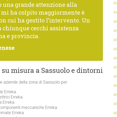
A
una grande attenzione alla
he mi ha colpito maggiormente è
A
con cui ha gestito l’intervento. Un
a
a chiunque cerchi assistenza
a
na e provincia.
a
enese
a
a
a
 su misura a Sassuolo e dintorni
a
i e aziende della zona di Sassuolo per:
a
te Erreka.
a
ttrici Erreka.
a Erreka.
a
 componenti meccaniche Erreka.
ammate Erreka.
a