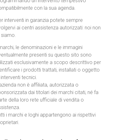
rogrammando un intervento tempestivo
ompatibilmente con la sua agenda.
r interventi in garanzia potete sempre
volgervi ai centri assistenza autorizzati: noi non
o siamo.
marchi, le denominazioni e le immagini
ventualmente presenti su questo sito sono
ilizzati esclusivamente a scopo descrittivo per
entificare i prodotti trattati, installati o oggetto
 interventi tecnici.
azienda non è affiliata, autorizzata o
onsorizzata dai titolari dei marchi citati, né fa
rte della loro rete ufficiale di vendita o
ssistenza.
tti i marchi e loghi appartengono ai rispettivi
oprietari.