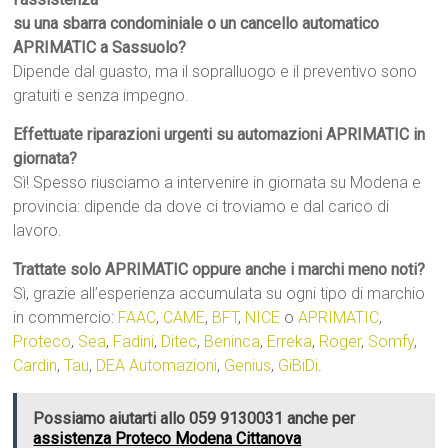
su una sbarra condominiale o un cancello automatico
APRIMATIC a Sassuolo?
Dipende dal guasto, ma il sopralluogo e il preventivo sono
gratuiti e senza impegno.
Effettuate riparazioni urgenti su automazioni APRIMATIC in
giornata?
Sì! Spesso riusciamo a intervenire in giornata su Modena e
provincia: dipende da dove ci troviamo e dal carico di
lavoro.
Trattate solo APRIMATIC oppure anche i marchi meno noti?
Sì, grazie all’esperienza accumulata su ogni tipo di marchio
in commercio:
FAAC
,
CAME
,
BFT
,
NICE
o
APRIMATIC
,
Proteco
,
Sea
,
Fadini
,
Ditec
,
Beninca
,
Erreka
,
Roger
,
Somfy
,
Cardin
,
Tau
,
DEA Automazioni
,
Genius
,
GiBiDi
.
Possiamo aiutarti allo 059 9130031 anche per
assistenza Proteco Modena Cittanova