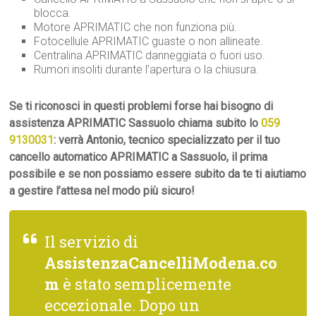
blocca.
Motore APRIMATIC che non funziona più.
Fotocellule APRIMATIC guaste o non allineate.
Centralina APRIMATIC danneggiata o fuori uso.
Rumori insoliti durante l’apertura o la chiusura.
Se ti riconosci in questi problemi forse hai bisogno di
assistenza APRIMATIC Sassuolo chiama subito lo
059
9130031
: verrà Antonio, tecnico specializzato per il tuo
cancello automatico APRIMATIC a Sassuolo, il prima
possibile e se non possiamo essere subito da te ti aiutiamo
a gestire l’attesa nel modo più sicuro!
Il servizio di
AssistenzaCancelliModena.co
m
è stato semplicemente
eccezionale. Dopo un