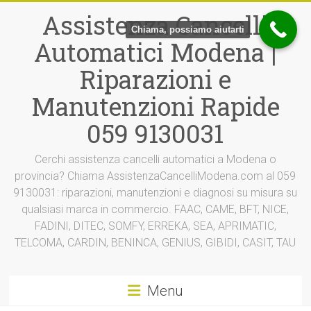
Vai
Assistenza Cancelli
al
Chiama, possiamo aiutarti
contenuto
Automatici Modena |
Riparazioni e
Manutenzioni Rapide
059 9130031
Cerchi assistenza cancelli automatici a Modena o
provincia? Chiama AssistenzaCancelliModena.com al 059
9130031: riparazioni, manutenzioni e diagnosi su misura su
qualsiasi marca in commercio. FAAC, CAME, BFT, NICE,
FADINI, DITEC, SOMFY, ERREKA, SEA, APRIMATIC,
TELCOMA, CARDIN, BENINCA, GENIUS, GIBIDI, CASIT, TAU
Menu