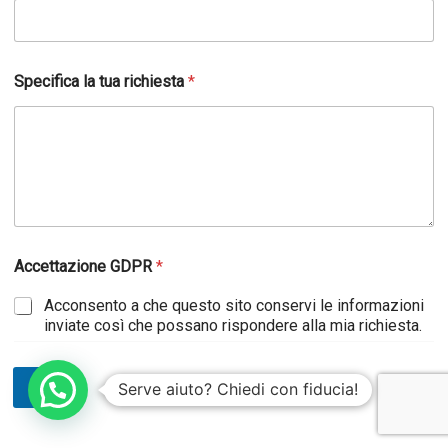
g
n
o
m
Specifica la tua richiesta
*
e
D
o
v
e
Accettazione GDPR
*
Acconsento a che questo sito conservi le informazioni
inviate così che possano rispondere alla mia richiesta.
Invia
Serve aiuto? Chiedi con fiducia!