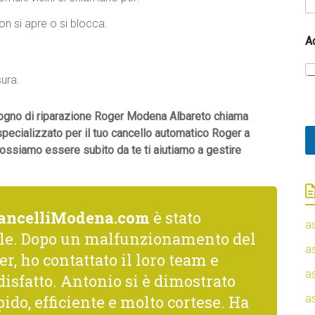
c
n si apre o si blocca.
h
i
A
e
s
t
sura.
a
*
isogno di riparazione Roger Modena Albareto chiama
 specializzato per il tuo cancello automatico Roger a
ossiamo essere subito da te ti aiutiamo a gestire
ancelliModena.com
è stato
a
le. Dopo un malfunzionamento del
a
r, ho contattato il loro team e
a
isfatto. Antonio si è dimostrato
ido, efficiente e molto cortese. Ha
a