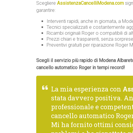
Scegliere
AssistenzaCancelliModena.com
sign
garantire:
Interventi rapidi, anche in giornata, a Mode
Tecnici specializzati e costantemente agg
Ricambi originali Roger o compatibili di alt
Prezzi chiari e trasparenti, senza sorprese
Preventivi gratuiti per riparazione Roge
Scegli il servizio più rapido di Modena Albaret
cancello automatico Roger in tempi record!
La mia esperienza con
As
stata davvero positiva. A
professionale e competente
cancello automatico Roger
Mi ha fornito ottimi consi