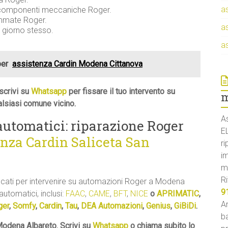
a
e componenti meccaniche Roger.
ammate Roger.
a
l giorno stesso.
a
per
assistenza Cardin Modena Cittanova
scrivi su
Whatsapp
per fissare il tuo intervento su
m
lsiasi comune vicino.
A
 automatici: riparazione Roger
E
enza Cardin Saliceta San
ri
i
m
Ri
ificati per intervenire su automazioni Roger a Modena
9
 automatici, inclusi:
FAAC
,
CAME
,
BFT
,
NICE
o
APRIMATIC
,
An
ger
,
Somfy
,
Cardin
,
Tau
,
DEA Automazioni
,
Genius
,
GiBiDi
.
ba
Modena Albareto. Scrivi su
Whatsapp
o chiama subito lo