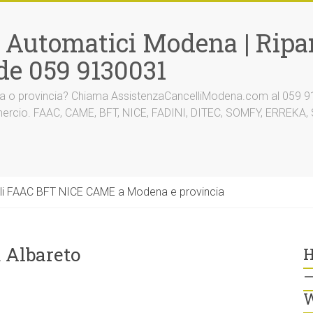
i Automatici Modena | Ripar
de 059 9130031
na o provincia? Chiama AssistenzaCancelliModena.com al 059 91
mmercio. FAAC, CAME, BFT, NICE, FADINI, DITEC, SOMFY, ERREK
li FAAC BFT NICE CAME a Modena e provincia
 Albareto
H
–
W