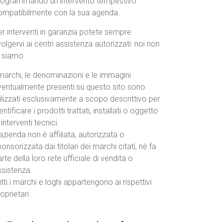
rogrammando un intervento tempestivo
ompatibilmente con la sua agenda.
r interventi in garanzia potete sempre
volgervi ai centri assistenza autorizzati: noi non
o siamo.
marchi, le denominazioni e le immagini
ventualmente presenti su questo sito sono
ilizzati esclusivamente a scopo descrittivo per
entificare i prodotti trattati, installati o oggetto
 interventi tecnici.
azienda non è affiliata, autorizzata o
onsorizzata dai titolari dei marchi citati, né fa
rte della loro rete ufficiale di vendita o
ssistenza.
tti i marchi e loghi appartengono ai rispettivi
oprietari.