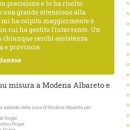
n precisione e lo ha risolto
A
una grande attenzione alla
A
he mi ha colpito maggiormente è
a
con cui ha gestito l’intervento. Un
a
a chiunque cerchi assistenza
a
a e provincia.
a
denese
a
a
 su misura a Modena Albareto e
a
a
a
ti e aziende della zona di Modena Albareto per:
a
te Roger.
ettrici Roger.
a
za Roger.