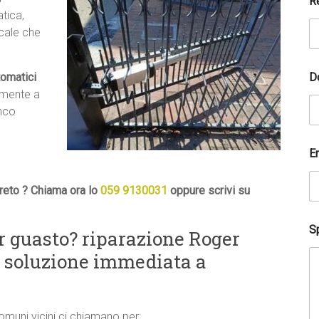
R
tica,
ocale che
D
tomatici
amente a
anco
A
E
c
c
e
reto ? Chiama ora lo
059 9130031
oppure scrivi su
t
t
a
Sp
 guasto? riparazione Roger
z
i
a soluzione immediata a
o
n
e
r
comuni vicini ci chiamano per:
i