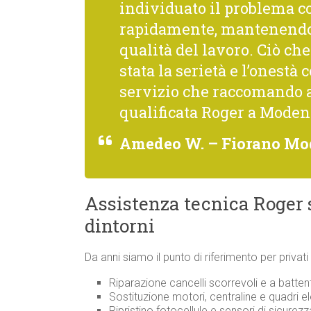
individuato il problema co
rapidamente, mantenendo 
qualità del lavoro. Ciò c
stata la serietà e l’onestà 
servizio che raccomando 
qualificata Roger a Moden
Amedeo W. – Fiorano Mo
Assistenza tecnica Roger
dintorni
Da anni siamo il punto di riferimento per priva
Riparazione cancelli scorrevoli e a batten
Sostituzione motori, centraline e quadri el
Ripristino fotocellule e sensori di sicurez