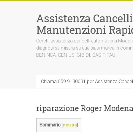
Vai
al
Assistenza Cancell
contenuto
Manutenzioni Rapi
Cerchi assistenza cancelli automatici a Mode
diagnosi su misura su qualsiasi marca in co
BENINCA, GENIUS, GIBIDI, CASIT, TAU
Chiama 059 9130031 per Assistenza Cancel
riparazione Roger Modena
Sommario
[
mostra
]