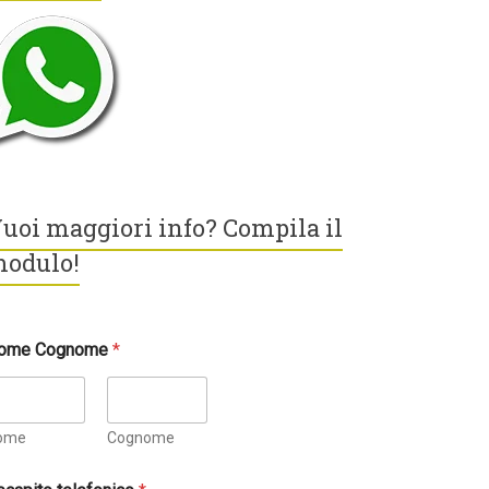
uoi maggiori info? Compila il
odulo!
ome Cognome
*
ome
Cognome