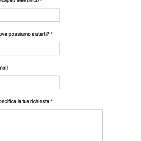
ecapito telefonico
*
ove possiamo aiutarti?
*
mail
ecifica la tua richiesta
*