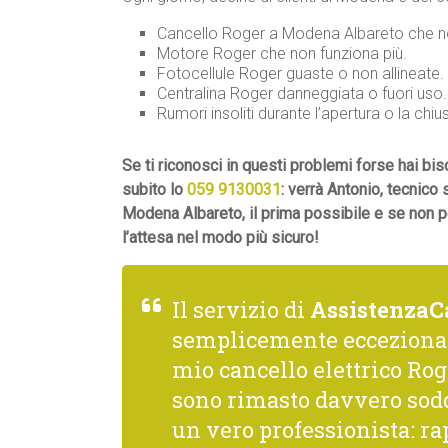
Cancello Roger a Modena Albareto che no
Motore Roger che non funziona più.
Fotocellule Roger guaste o non allineate.
Centralina Roger danneggiata o fuori uso.
Rumori insoliti durante l’apertura o la chiu
Se ti riconosci in questi problemi forse hai b
subito lo
059 9130031
: verrà Antonio, tecnico
Modena Albareto, il prima possibile e se non p
l’attesa nel modo più sicuro!
Il servizio di
AssistenzaC
semplicemente ecceziona
mio cancello elettrico Roge
sono rimasto davvero sodd
un vero professionista: rap