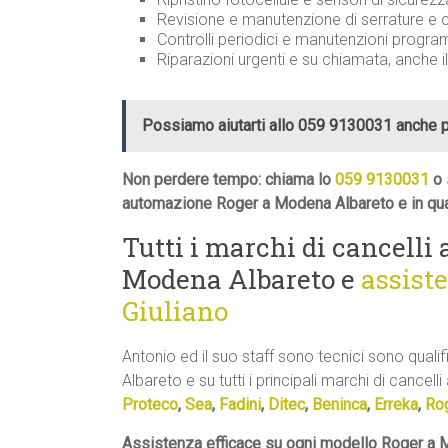
Revisione e manutenzione di serrature 
Controlli periodici e manutenzioni progr
Riparazioni urgenti e su chiamata, anche i
Possiamo aiutarti allo 059 9130031 anche 
Non perdere tempo: chiama lo
059 9130031
o 
automazione Roger a Modena Albareto e in qua
Tutti i marchi di cancelli
Modena Albareto e
assist
Giuliano
Antonio ed il suo staff sono tecnici sono qual
Albareto e su tutti i principali marchi di cancelli
Proteco
,
Sea
,
Fadini
,
Ditec
,
Beninca
,
Erreka
,
Ro
Assistenza efficace su ogni modello Roger a 