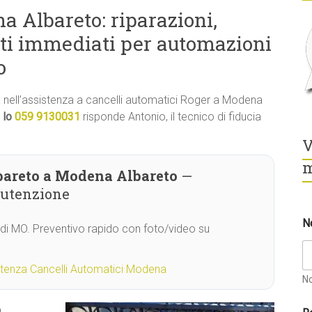
 Albareto: riparazioni,
ti immediati per automazioni
o
ità nell’assistenza a cancelli automatici Roger a Modena
 lo
059 9130031
risponde Antonio, il tecnico di fiducia
V
m
bareto a Modena Albareto
—
nutenzione
N
 di MO. Preventivo rapido con foto/video su
stenza Cancelli Automatici Modena
N
a