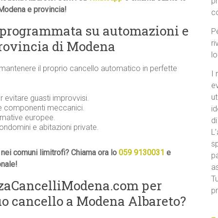
p
 Modena e provincia!
c
 programmata su automazioni e
Pe
provincia di Modena
ri
l
 mantenere il proprio cancello automatico in perfette
I 
e
ut
evitare guasti improvvisi.
 e componenti meccanici.
id
ormative europee.
di
condomini e abitazioni private.
L’
sp
nei comuni limitrofi? Chiama ora lo
059 9130031
e
pa
onale!
a
Tu
nzaCancelliModena.com per
pr
uo cancello a Modena Albareto?