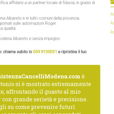
ifica affidarsi a un partner locale di fiducia, in grado di
A
na Albareto e in tutti i comuni della provincia.
A
iornati sulle automazioni Roger.
a qualità.
A
.
r Modena Albareto e senza impegno.
o: chiama subito lo
059 9130031
e ripristina il tuo
sistenzaCancelliModena.com
è
ntonio si è mostrato estremamente
, affrontando il guasto al mio
 con grande serietà e precisione.
gli su come prevenire futuri