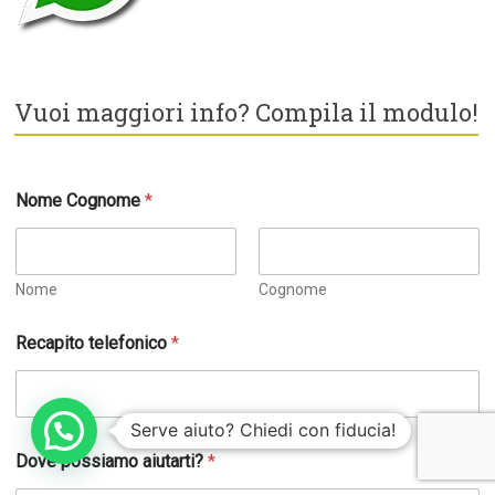
Vuoi maggiori info? Compila il modulo!
Nome Cognome
*
Nome
Cognome
*
Recapito telefonico
*
C
o
g
n
Serve aiuto? Chiedi con fiducia!
o
m
Dove possiamo aiutarti?
*
e
a