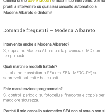
Chiama ora lo
059 9130031
e fissa il tuo intervento. Siamo
pronti a intervenire su qualsiasi cancello automatico a
Modena Albareto e dintorni!
Domande frequenti — Modena Albareto
Intervenite anche a Modena Albareto?
Sì, copriamo Modena Albareto e la provincia di MO con
tempi rapidi.
Quali marchi e modelli trattate?
Installiamo e assistiamo SEA (es. SEA - MERCURY) su
scorrevoli, battenti e basculanti.
Fate manutenzione programmata?
Sì, controlli periodici su fotocellule, finecorsa e coppie per
maggiore sicurezza.
Perché il mio cancello automatico SEA non si apre o non si