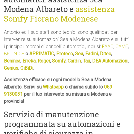
Modena Albareto e
assistenza
Somfy Fiorano Modenese
Antonio ed il suo staff sono tecnici sono qualificati per
intervenire su automazioni Sea a Modena Albareto e su tutti
i principali marchi di cancelli automatici, inclusi:
FAAC
,
CAME
,
BFT
,
NICE
o
APRIMATIC
,
Proteco
,
Sea
,
Fadini
,
Ditec
,
Beninca
,
Erreka
,
Roger
,
Somfy
,
Cardin
,
Tau
,
DEA Automazioni
,
Genius
,
GiBiDi
.
Assistenza efficace su ogni modello Sea a Modena
Albareto. Scrivi su
Whatsapp
o chiama subito lo
059
9130031
per il tuo intervento su misura a Modena e
provincia!
Servizio di manutenzione
programmata su automazioni e
verifiche di sicurezza in