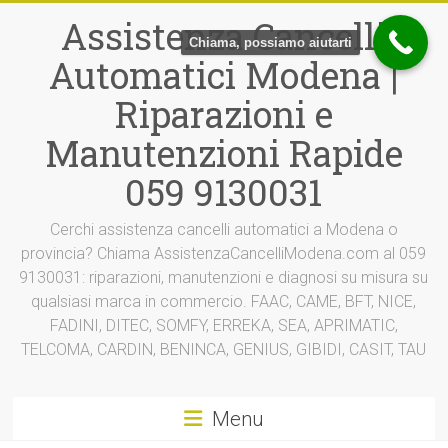
Vai
Assistenza Cancelli
al
Chiama, possiamo aiutarti
contenuto
Automatici Modena |
Riparazioni e
Manutenzioni Rapide
059 9130031
Cerchi assistenza cancelli automatici a Modena o
provincia? Chiama AssistenzaCancelliModena.com al 059
9130031: riparazioni, manutenzioni e diagnosi su misura su
qualsiasi marca in commercio. FAAC, CAME, BFT, NICE,
FADINI, DITEC, SOMFY, ERREKA, SEA, APRIMATIC,
TELCOMA, CARDIN, BENINCA, GENIUS, GIBIDI, CASIT, TAU
Menu