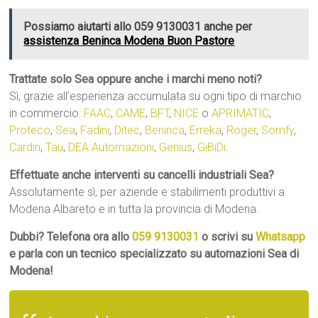
Possiamo aiutarti allo 059 9130031 anche per
assistenza Beninca Modena Buon Pastore
Trattate solo Sea oppure anche i marchi meno noti?
Sì, grazie all’esperienza accumulata su ogni tipo di marchio
in commercio:
FAAC
,
CAME
,
BFT
,
NICE
o
APRIMATIC
,
Proteco
,
Sea
,
Fadini
,
Ditec
,
Beninca
,
Erreka
,
Roger
,
Somfy
,
Cardin
,
Tau
,
DEA Automazioni
,
Genius
,
GiBiDi
.
Effettuate anche interventi su cancelli industriali Sea?
Assolutamente sì, per aziende e stabilimenti produttivi a
Modena Albareto e in tutta la provincia di Modena.
Dubbi? Telefona ora allo
059 9130031
o scrivi su
Whatsapp
e parla con un tecnico specializzato su automazioni Sea di
Modena!