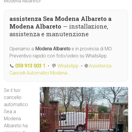
Modena Albareto!
assistenza Sea Modena Albareto a
Modena Albareto
— installazione,
assistenza e manutenzione
Operiamo a
Modena Albareto
e in provincia di MO.
Preventivo rapido con foto/video su WhatsApp.
📞
059 913 003 1
• 💬
WhatsApp
• 🌐
Assistenza
Cancelli Automatici Modena
Se il tuo
cancello
automatico
Sea a
Modena
Albareto ha