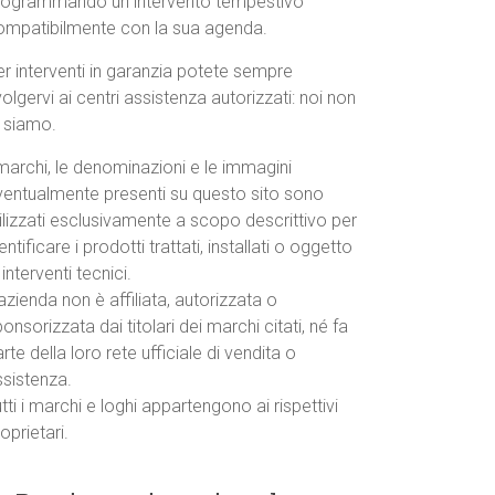
rogrammando un intervento tempestivo
ompatibilmente con la sua agenda.
r interventi in garanzia potete sempre
volgervi ai centri assistenza autorizzati: noi non
o siamo.
marchi, le denominazioni e le immagini
ventualmente presenti su questo sito sono
ilizzati esclusivamente a scopo descrittivo per
entificare i prodotti trattati, installati o oggetto
 interventi tecnici.
azienda non è affiliata, autorizzata o
onsorizzata dai titolari dei marchi citati, né fa
rte della loro rete ufficiale di vendita o
ssistenza.
tti i marchi e loghi appartengono ai rispettivi
oprietari.