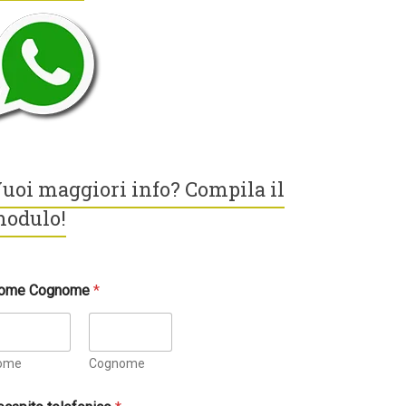
uoi maggiori info? Compila il
odulo!
ome Cognome
*
ome
Cognome