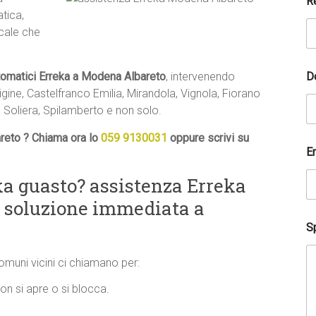
R
tica,
ocale che
D
tomatici Erreka a Modena Albareto
, intervenendo
ine, Castelfranco Emilia, Mirandola, Vignola, Fiorano
 Soliera, Spilamberto e non solo.
reto ? Chiama ora lo
059 9130031
oppure scrivi su
l
E
a
A
a guasto? assistenza Erreka
c
c
a soluzione immediata a
e
t
Sp
t
a
z
comuni vicini ci chiamano per:
i
o
n si apre o si blocca.
n
e