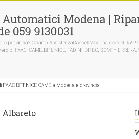
i Automatici Modena | Ripar
de 059 9130031
na o provincia? Chiama AssistenzaCancelliModena.com al 059 91
mmercio. FAAC, CAME, BFT, NICE, FADINI, DITEC, SOMFY, ERREK
li FAAC BFT NICE CAME a Modena e provincia
 Albareto
H
–
W