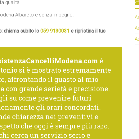
ta qualità.
.
a Modena Albareto e senza impegno.
A
A
o: chiama subito lo
059 9130031
e ripristina il tuo
A
sistenzaCancelliModena.com
è
ntonio si è mostrato estremamente
, affrontando il guasto al mio
a con grande serietà e precisione.
gli su come prevenire futuri
ienamente gli orari concordati.
nde chiarezza nei preventivi e
spetto che oggi è sempre più raro.
hi cerca un servizio serio e