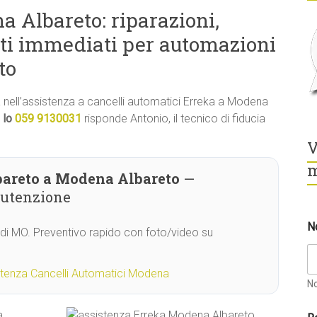
 Albareto: riparazioni,
ti immediati per automazioni
to
tà nell’assistenza a cancelli automatici Erreka a Modena
 lo
059 9130031
risponde Antonio, il tecnico di fiducia
V
m
bareto a Modena Albareto
—
nutenzione
N
 di MO. Preventivo rapido con foto/video su
stenza Cancelli Automatici Modena
N
a