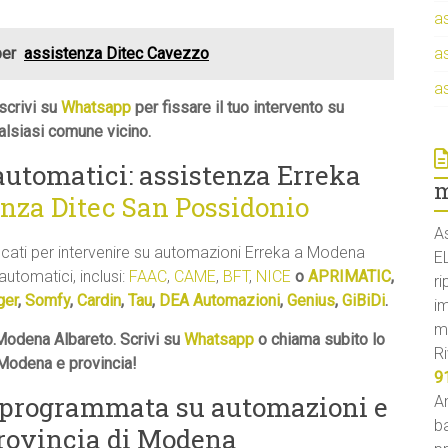
a
per
assistenza Ditec Cavezzo
a
a
scrivi su
Whatsapp
per fissare il tuo intervento su
lsiasi comune vicino.
 automatici: assistenza Erreka
m
enza Ditec San Possidonio
A
ficati per intervenire su automazioni Erreka a Modena
E
 automatici, inclusi:
FAAC
,
CAME
,
BFT
,
NICE
o
APRIMATIC
,
ri
ger
,
Somfy
,
Cardin
,
Tau
,
DEA Automazioni
,
Genius
,
GiBiDi
.
i
m
Modena Albareto. Scrivi su
Whatsapp
o chiama subito lo
Ri
 Modena e provincia!
9
 programmata su automazioni e
An
ba
provincia di Modena