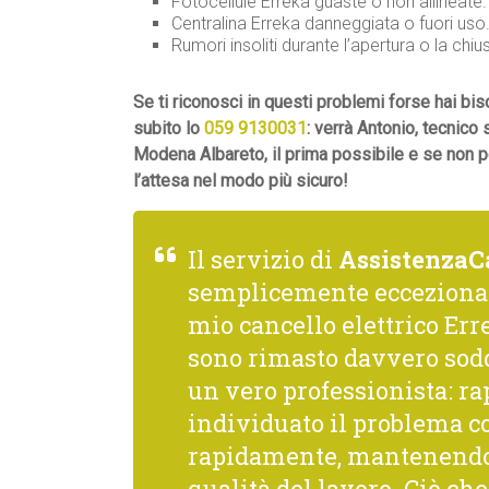
Fotocellule Erreka guaste o non allineate.
Centralina Erreka danneggiata o fuori uso
Rumori insoliti durante l’apertura o la chiu
Se ti riconosci in questi problemi forse hai 
subito lo
059 9130031
: verrà Antonio, tecnico
Modena Albareto, il prima possibile e se non p
l’attesa nel modo più sicuro!
Il servizio di
AssistenzaC
semplicemente ecceziona
mio cancello elettrico Erre
sono rimasto davvero sodd
un vero professionista: rap
individuato il problema co
rapidamente, mantenendo 
qualità del lavoro. Ciò c