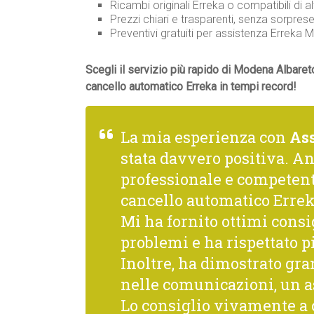
Ricambi originali Erreka o compatibili di al
Prezzi chiari e trasparenti, senza sorprese
Preventivi gratuiti per assistenza Errek
Scegli il servizio più rapido di Modena Albaret
cancello automatico Erreka in tempi record!
La mia esperienza con
As
stata davvero positiva. A
professionale e competente
cancello automatico Errek
Mi ha fornito ottimi consi
problemi e ha rispettato p
Inoltre, ha dimostrato gra
nelle comunicazioni, un a
Lo consiglio vivamente a c