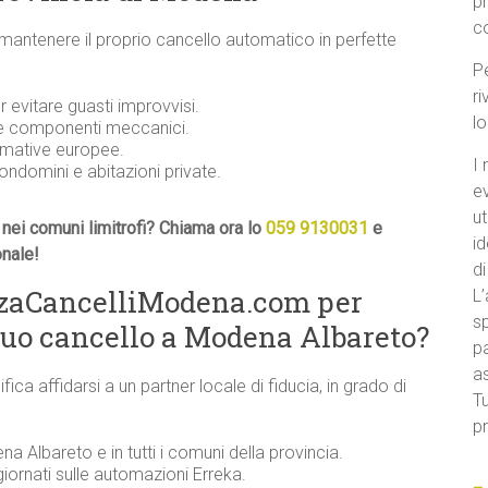
p
c
 mantenere il proprio cancello automatico in perfette
Pe
ri
evitare guasti improvvisi.
l
 e componenti meccanici.
ormative europee.
I 
condomini e abitazioni private.
e
ut
nei comuni limitrofi? Chiama ora lo
059 9130031
e
id
onale!
di
nzaCancelliModena.com per
L’
sp
tuo cancello a Modena Albareto?
pa
a
ifica affidarsi a un partner locale di fiducia, in grado di
Tu
pr
na Albareto e in tutti i comuni della provincia.
iornati sulle automazioni Erreka.