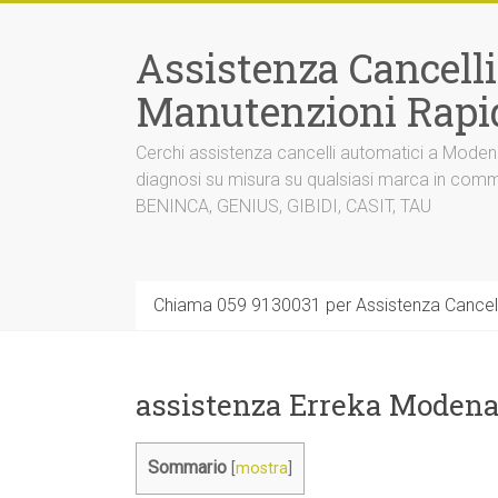
Vai
al
Assistenza Cancell
contenuto
Manutenzioni Rapi
Cerchi assistenza cancelli automatici a Mode
diagnosi su misura su qualsiasi marca in co
BENINCA, GENIUS, GIBIDI, CASIT, TAU
Chiama 059 9130031 per Assistenza Cancel
assistenza Erreka Modena
Sommario
[
mostra
]