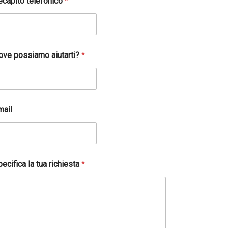
ecapito telefonico
*
ove possiamo aiutarti?
*
mail
ecifica la tua richiesta
*