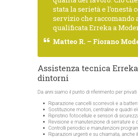
stata la serietà e l’onestà 
servizio che raccomando 
qualificata Erreka a Mode
Matteo R. – Fiorano Mod
Assistenza tecnica Erreka
dintorni
Da anni siamo il punto di riferimento per priva
Riparazione cancelli scorrevoli e a batten
Sostituzione motori, centraline e quadri ele
Ripristino fotocellule e sensori di sicurezz
Revisione e manutenzione di serrature e
Controlli periodici e manutenzioni progr
Riparazioni urgenti e su chiamata, anche i