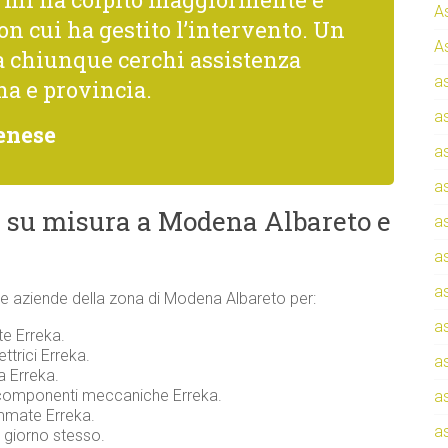
A
con cui ha gestito l’intervento. Un
A
a chiunque cerchi assistenza
a
na e provincia.
a
enese
a
a
 su misura a Modena Albareto e
a
a
a
ti e aziende della zona di Modena Albareto per:
a
te Erreka.
ttrici Erreka.
a
a Erreka.
 componenti meccaniche Erreka.
a
ammate Erreka.
a
l giorno stesso.