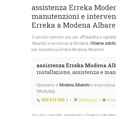
assistenza Erreka Modena
manutenzioni e interven
Erreka a Modena Albare
Il servizio numero uno per affidabilità e rapidi
Albareto e provincia di Modena.
Chiama subito
per assistenza Erreka Modena Albareto!
assistenza Erreka Modena Al
installazione, assistenza e ma
Operiamo a
Modena Albareto
e in provincia
WhatsApp.
📞
059 913 003 1
• 💬
WhatsApp
• 🌐
Assi
Se il tuo cancello automatico Erreka a Moden