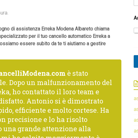
t
.
u
sura.
a
A
bisogno di assistenza Erreka Modena Albareto chiama
 specializzato per il tuo cancello automatico Erreka a
ossiamo essere subito da te ti aiutiamo a gestire
ancelliModena.com
è stato
le. Dopo un malfunzionamento del
ka, ho contattato il loro team e
a
isfatto. Antonio si è dimostrato
ido, efficiente e molto cortese. Ha
a
n precisione e lo ha risolto
a
una grande attenzione alla
a
he mi ha colpito maggiormente è