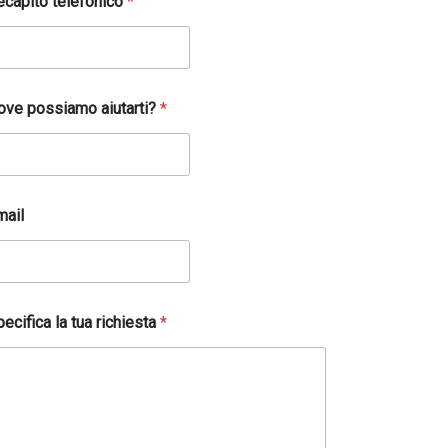
ecapito telefonico
*
ove possiamo aiutarti?
*
mail
ecifica la tua richiesta
*