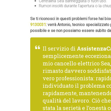
Centralina Sea danneggiata o fuori uso.
Rumori insoliti durante l’apertura o la chiu
Se ti riconosci in questi problemi forse hai b
9130031
: verrà Antonio, tecnico specializzato 
possibile e se non possiamo essere subito da t
Il servizio di
AssistenzaC
semplicemente ecceziona
mio cancello elettrico Sea,
rimasto davvero soddisfat
vero professionista: rapido
individuato il problema co
rapidamente, mantenendo 
qualità del lavoro. Ciò c
stata la serietà e l’onestà 