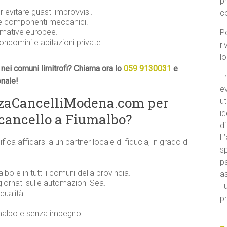
p
evitare guasti improvvisi.
c
 e componenti meccanici.
ormative europee.
Pe
condomini e abitazioni private.
ri
l
nei comuni limitrofi? Chiama ora lo
059 9130031
e
I 
onale!
e
nzaCancelliModena.com per
ut
id
 cancello a Fiumalbo?
di
L’
ifica affidarsi a un partner locale di fiducia, in grado di
sp
pa
lbo e in tutti i comuni della provincia.
a
iornati sulle automazioni Sea.
Tu
qualità.
pr
.
iumalbo e senza impegno.