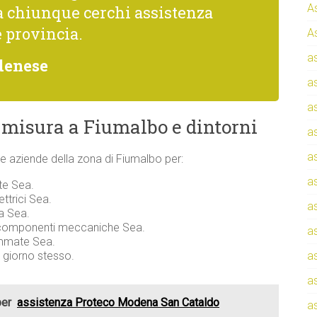
A
a chiunque cerchi assistenza
e provincia.
A
a
denese
a
a
 misura a Fiumalbo e dintorni
a
a
i e aziende della zona di Fiumalbo per:
a
te Sea.
ettrici Sea.
a
za Sea.
e componenti meccaniche Sea.
a
ammate Sea.
l giorno stesso.
a
a
per
assistenza Proteco Modena San Cataldo
a