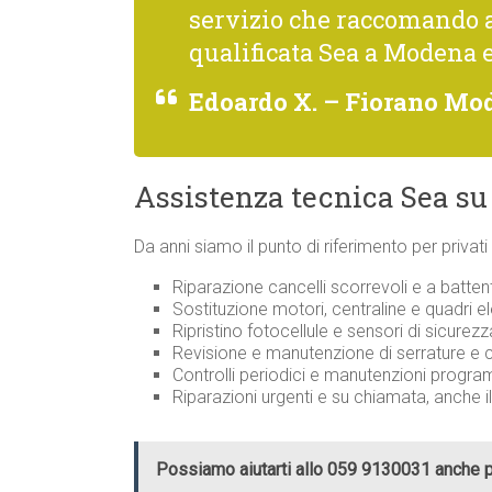
servizio che raccomando 
qualificata Sea a Modena 
Edoardo X. – Fiorano Mo
Assistenza tecnica Sea su
Da anni siamo il punto di riferimento per privat
Riparazione cancelli scorrevoli e a batten
Sostituzione motori, centraline e quadri el
Ripristino fotocellule e sensori di sicurez
Revisione e manutenzione di serrature 
Controlli periodici e manutenzioni progr
Riparazioni urgenti e su chiamata, anche i
Possiamo aiutarti allo 059 9130031 anche 