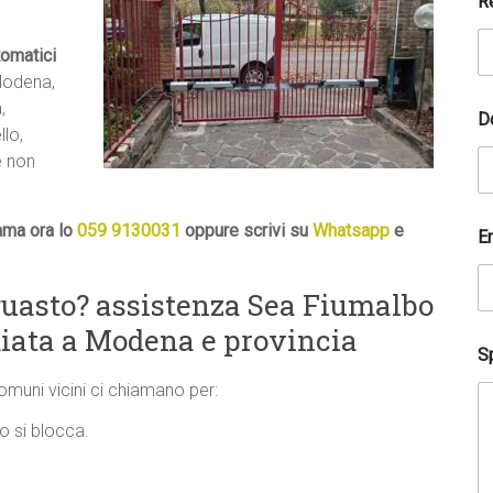
R
tomatici
Modena,
,
D
lo,
e non
ama ora lo
059 9130031
oppure scrivi su
Whatsapp
e
E
guasto? assistenza Sea Fiumalbo
iata a Modena e provincia
Sp
comuni vicini ci chiamano per:
o si blocca.