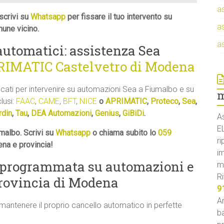
a
scrivi su
Whatsapp
per fissare il tuo intervento su
a
une vicino.
a
 automatici: assistenza Sea
RIMATIC Castelvetro di Modena
ficati per intervenire su automazioni Sea a Fiumalbo e su
m
clusi:
FAAC
,
CAME
,
BFT
,
NICE
o
APRIMATIC
,
Proteco
,
Sea
,
rdin
,
Tau
,
DEA Automazioni
,
Genius
,
GiBiDi
.
A
E
malbo. Scrivi su
Whatsapp
o chiama subito lo
059
ri
ena e provincia!
i
 programmata su automazioni e
m
Ri
provincia di Modena
9
An
 mantenere il proprio cancello automatico in perfette
ba