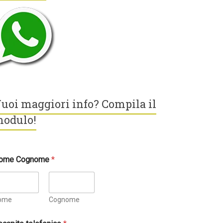
uoi maggiori info? Compila il
odulo!
ome Cognome
*
ome
Cognome