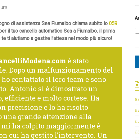
sura.
*
A
*
isogno di assistenza Sea Fiumalbo chiama subito lo
059
*
per il tuo cancello automatico Sea a Fiumalbo, il prima
e ti aiutiamo a gestire l’attesa nel modo più sicuro!
ancelliModena.com
è stato
le. Dopo un malfunzionamento del
 ho contattato il loro team e sono
to. Antonio si è dimostrato un
, efficiente e molto cortese. Ha
a
n precisione e lo ha risolto
a
una grande attenzione alla
a
he mi ha colpito maggiormente è
a
con cui ha gestito l’intervento. Un