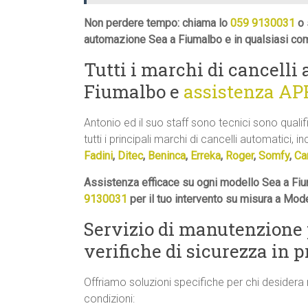
Non perdere tempo: chiama lo
059 9130031
o 
automazione Sea a Fiumalbo e in qualsiasi com
Tutti i marchi di cancelli
Fiumalbo e
assistenza AP
Antonio ed il suo staff sono tecnici sono quali
tutti i principali marchi di cancelli automatici, in
Fadini
,
Ditec
,
Beninca
,
Erreka
,
Roger
,
Somfy
,
Ca
Assistenza efficace su ogni modello Sea a Fiu
9130031
per il tuo intervento su misura a Mod
Servizio di manutenzione
verifiche di sicurezza in 
Offriamo soluzioni specifiche per chi desidera
condizioni: