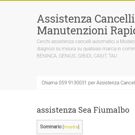
Vai
al
Assistenza Cancell
contenuto
Manutenzioni Rapi
Cerchi assistenza cancelli automatici a Mode
diagnosi su misura su qualsiasi marca in co
BENINCA, GENIUS, GIBIDI, CASIT, TAU
Chiama 059 9130031 per Assistenza Cancel
assistenza Sea Fiumalbo
Sommario
[
mostra
]