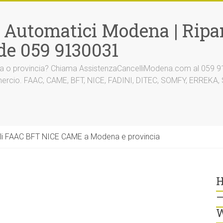
i Automatici Modena | Ripar
de 059 9130031
na o provincia? Chiama AssistenzaCancelliModena.com al 059 91
mmercio. FAAC, CAME, BFT, NICE, FADINI, DITEC, SOMFY, ERREK
li FAAC BFT NICE CAME a Modena e provincia
H
–
W