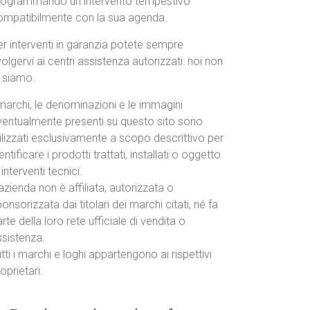
rogrammando un intervento tempestivo
ompatibilmente con la sua agenda.
r interventi in garanzia potete sempre
volgervi ai centri assistenza autorizzati: noi non
o siamo.
marchi, le denominazioni e le immagini
ventualmente presenti su questo sito sono
ilizzati esclusivamente a scopo descrittivo per
entificare i prodotti trattati, installati o oggetto
 interventi tecnici.
azienda non è affiliata, autorizzata o
onsorizzata dai titolari dei marchi citati, né fa
rte della loro rete ufficiale di vendita o
ssistenza.
tti i marchi e loghi appartengono ai rispettivi
oprietari.