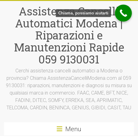
Vai
Assistenza Cancelli
al
Chiama, possiamo aiutarti
contenuto
Automatici Modena |
Riparazioni e
Manutenzioni Rapide
059 9130031
Cerchi assistenza cancelli automatici a Modena o
provincia? Chiama AssistenzaCancelliModena.com al 059
9130031: riparazioni, manutenzioni e diagnosi su misura su
qualsiasi marca in commercio. FAAC, CAME, BFT, NICE,
FADINI, DITEC, SOMFY, ERREKA, SEA, APRIMATIC,
TELCOMA, CARDIN, BENINCA, GENIUS, GIBIDI, CASIT, TAU
Menu