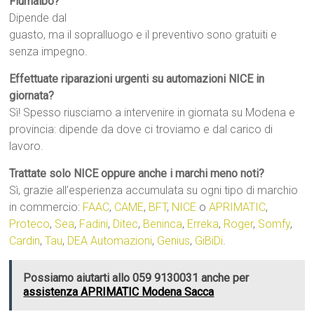
Fiumalbo?
Dipende dal
guasto, ma il sopralluogo e il preventivo sono gratuiti e
senza impegno.
Effettuate riparazioni urgenti su automazioni NICE in
giornata?
Sì! Spesso riusciamo a intervenire in giornata su Modena e
provincia: dipende da dove ci troviamo e dal carico di
lavoro.
Trattate solo NICE oppure anche i marchi meno noti?
Sì, grazie all’esperienza accumulata su ogni tipo di marchio
in commercio:
FAAC
,
CAME
,
BFT
,
NICE
o
APRIMATIC
,
Proteco
,
Sea
,
Fadini
,
Ditec
,
Beninca
,
Erreka
,
Roger
,
Somfy
,
Cardin
,
Tau
,
DEA Automazioni
,
Genius
,
GiBiDi
.
Possiamo aiutarti allo 059 9130031 anche per
assistenza APRIMATIC Modena Sacca