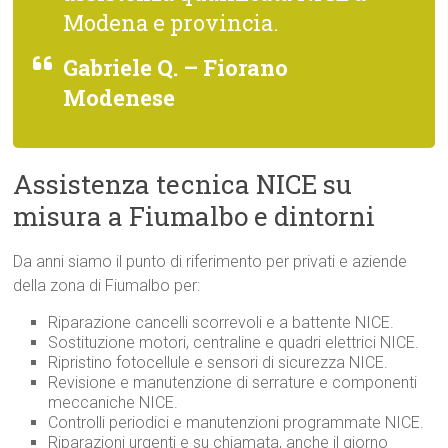
Modena e provincia.
Gabriele Q. – Fiorano
Modenese
Assistenza tecnica NICE su
misura a Fiumalbo e dintorni
Da anni siamo il punto di riferimento per privati e aziende
della zona di Fiumalbo per:
Riparazione cancelli scorrevoli e a battente NICE.
Sostituzione motori, centraline e quadri elettrici NICE.
Ripristino fotocellule e sensori di sicurezza NICE.
Revisione e manutenzione di serrature e componenti
meccaniche NICE.
Controlli periodici e manutenzioni programmate NICE.
Riparazioni urgenti e su chiamata, anche il giorno