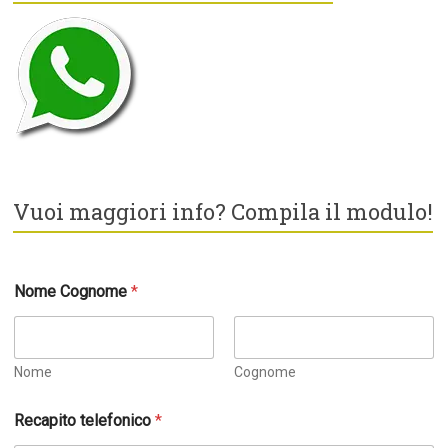
Vuoi maggiori info? Compila il modulo!
Nome Cognome
*
Nome
Cognome
C
Recapito telefonico
*
o
g