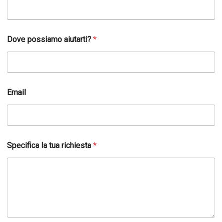
n
o
m
e
Dove possiamo aiutarti?
*
A
c
c
e
t
t
Email
a
z
i
o
n
Specifica la tua richiesta
*
e
*