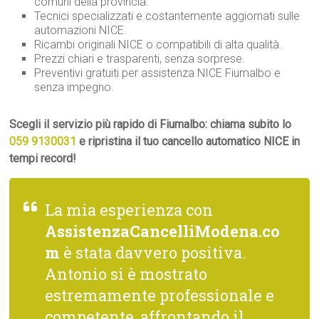
comuni della provincia.
Tecnici specializzati e costantemente aggiornati sulle
automazioni NICE.
Ricambi originali NICE o compatibili di alta qualità.
Prezzi chiari e trasparenti, senza sorprese.
Preventivi gratuiti per assistenza NICE Fiumalbo e
senza impegno.
Scegli il servizio più rapido di Fiumalbo: chiama subito lo
059 9130031
e ripristina il tuo cancello automatico NICE in
tempi record!
La mia esperienza con
AssistenzaCancelliModena.co
m
è stata davvero positiva.
Antonio si è mostrato
estremamente professionale e
competente, affrontando il