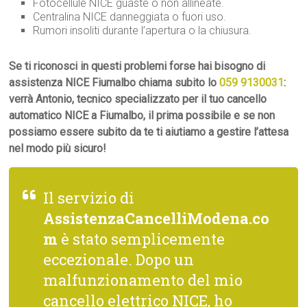
Fotocellule NICE guaste o non allineate.
Centralina NICE danneggiata o fuori uso.
Rumori insoliti durante l’apertura o la chiusura.
Se ti riconosci in questi problemi forse hai bisogno di
assistenza NICE Fiumalbo chiama subito lo
059 9130031
:
verrà Antonio, tecnico specializzato per il tuo cancello
automatico NICE a Fiumalbo, il prima possibile e se non
possiamo essere subito da te ti aiutiamo a gestire l’attesa
nel modo più sicuro!
Il servizio di
AssistenzaCancelliModena.co
m
è stato semplicemente
eccezionale. Dopo un
malfunzionamento del mio
cancello elettrico NICE, ho