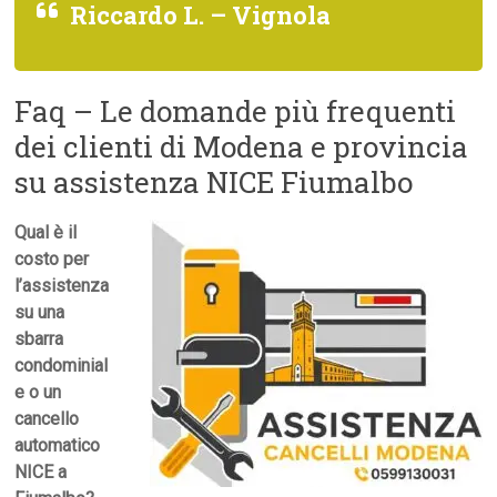
Riccardo L. – Vignola
Faq – Le domande più frequenti
dei clienti di Modena e provincia
su assistenza NICE Fiumalbo
Qual è il
costo per
l’assistenza
su una
sbarra
condominial
e o un
cancello
automatico
NICE a