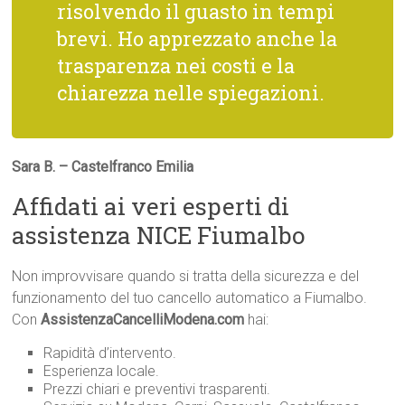
risolvendo il guasto in tempi
brevi. Ho apprezzato anche la
trasparenza nei costi e la
chiarezza nelle spiegazioni.
Sara B. – Castelfranco Emilia
Affidati ai veri esperti di
assistenza NICE Fiumalbo
Non improvvisare quando si tratta della sicurezza e del
funzionamento del tuo cancello automatico a Fiumalbo.
Con
AssistenzaCancelliModena.com
hai:
Rapidità d’intervento.
Esperienza locale.
Prezzi chiari e preventivi trasparenti.