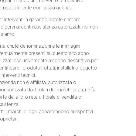
rogrammando un intervento tempestivo
ompatibilmente con la sua agenda.
r interventi in garanzia potete sempre
volgervi ai centri assistenza autorizzati: noi non
o siamo.
marchi, le denominazioni e le immagini
ventualmente presenti su questo sito sono
ilizzati esclusivamente a scopo descrittivo per
entificare i prodotti trattati, installati o oggetto
 interventi tecnici.
azienda non è affiliata, autorizzata o
onsorizzata dai titolari dei marchi citati, né fa
rte della loro rete ufficiale di vendita o
ssistenza.
tti i marchi e loghi appartengono ai rispettivi
oprietari.