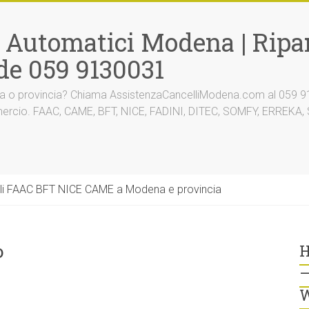
i Automatici Modena | Ripar
de 059 9130031
na o provincia? Chiama AssistenzaCancelliModena.com al 059 91
mmercio. FAAC, CAME, BFT, NICE, FADINI, DITEC, SOMFY, ERREK
li FAAC BFT NICE CAME a Modena e provincia
o
H
–
W