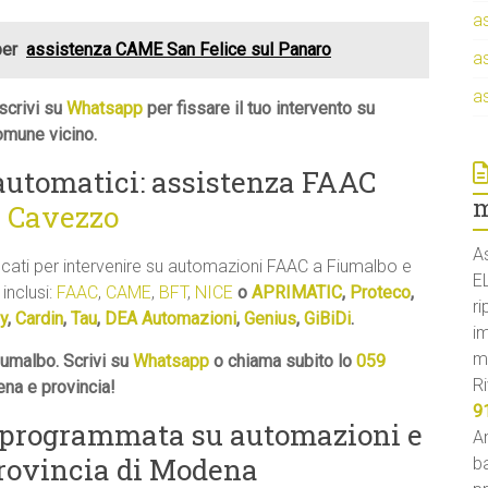
a
per
assistenza CAME San Felice sul Panaro
a
a
scrivi su
Whatsapp
per fissare il tuo intervento su
omune vicino.
 automatici: assistenza FAAC
m
a Cavezzo
A
ficati per intervenire su automazioni FAAC a Fiumalbo e
E
 inclusi:
FAAC
,
CAME
,
BFT
,
NICE
o
APRIMATIC
,
Proteco
,
ri
y
,
Cardin
,
Tau
,
DEA Automazioni
,
Genius
,
GiBiDi
.
i
m
umalbo. Scrivi su
Whatsapp
o chiama subito lo
059
Ri
ena e provincia!
9
 programmata su automazioni e
An
provincia di Modena
ba