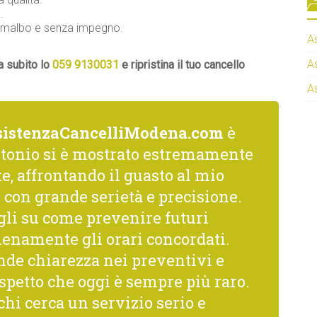
.
Fiumalbo e senza impegno.
A
A
a subito lo
059 9130031
e ripristina il tuo cancello
A
sistenzaCancelliModena.com
è
ntonio si è mostrato estremamente
, affrontando il guasto al mio
con grande serietà e precisione.
gli su come prevenire futuri
ienamente gli orari concordati.
nde chiarezza nei preventivi e
spetto che oggi è sempre più raro.
hi cerca un servizio serio e