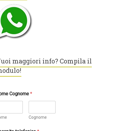
uoi maggiori info? Compila il
odulo!
ome Cognome
*
ome
Cognome