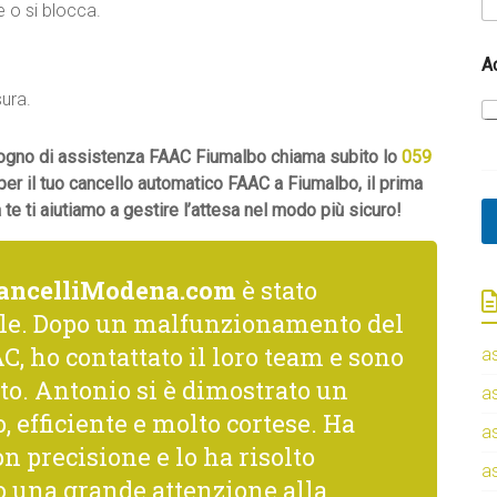
 o si blocca.
A
A
c
c
sura.
e
t
t
bisogno di assistenza FAAC Fiumalbo chiama subito lo
059
a
 per il tuo cancello automatico FAAC a Fiumalbo, il prima
z
e ti aiutiamo a gestire l’attesa nel modo più sicuro!
i
o
n
e
ancelliModena.com
è stato
R
le. Dopo un malfunzionamento del
e
c
C, ho contattato il loro team e sono
a
a
to. Antonio si è dimostrato un
p
a
i
, efficiente e molto cortese. Ha
t
a
o
n precisione e lo ha risolto
C
a
una grande attenzione alla
o