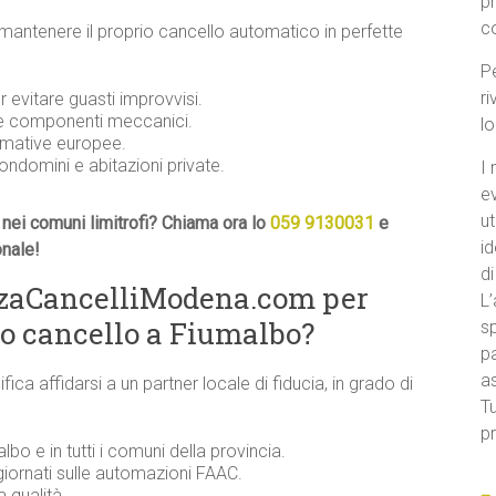
p
c
 mantenere il proprio cancello automatico in perfette
Pe
ri
evitare guasti improvvisi.
 e componenti meccanici.
l
ormative europee.
condomini e abitazioni private.
I 
e
ut
nei comuni limitrofi? Chiama ora lo
059 9130031
e
id
onale!
di
nzaCancelliModena.com per
L’
o cancello a Fiumalbo?
sp
pa
a
ifica affidarsi a un partner locale di fiducia, in grado di
Tu
pr
lbo e in tutti i comuni della provincia.
iornati sulle automazioni FAAC.
a qualità.