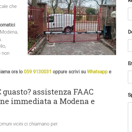
R
ocale che
tomatici
D
a Modena,
,
lo,
e non
E
iama ora lo
059 9130031
oppure scrivi su
Whatsapp
e
 guasto? assistenza FAAC
Sp
ione immediata a Modena e
comuni vicini ci chiamano per: