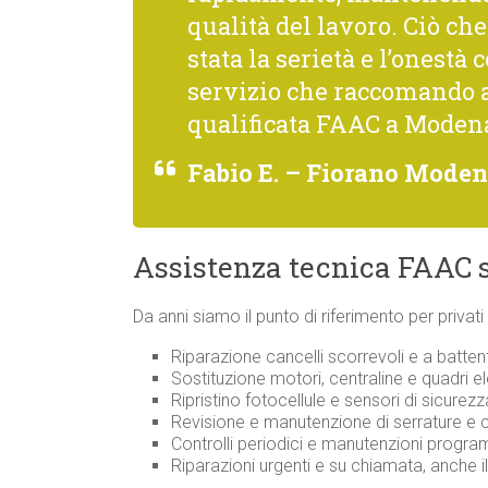
qualità del lavoro. Ciò c
stata la serietà e l’onestà 
servizio che raccomando 
qualificata FAAC a Modena
Fabio E. – Fiorano Mode
Assistenza tecnica FAAC s
Da anni siamo il punto di riferimento per privat
Riparazione cancelli scorrevoli e a batte
Sostituzione motori, centraline e quadri el
Ripristino fotocellule e sensori di sicurez
Revisione e manutenzione di serrature 
Controlli periodici e manutenzioni prog
Riparazioni urgenti e su chiamata, anche i