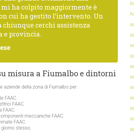
A
g
he mi ha colpito maggiormente è
n
A
con cui ha gestito l’intervento. Un
o
m
a chiunque cerchi assistenza
a
e
 e provincia.
a
a
nese
a
a
u misura a Fiumalbo e dintorni
a
i e aziende della zona di Fiumalbo per:
a
a
nte FAAC.
ettrici FAAC.
a
za FAAC.
e componenti meccaniche FAAC.
a
rammate FAAC.
l giorno stesso.
a