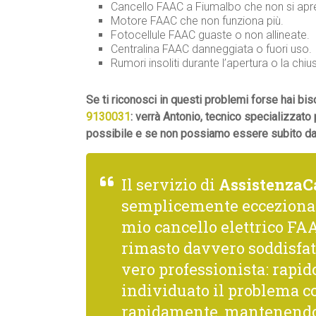
Cancello FAAC a Fiumalbo che non si apre
Motore FAAC che non funziona più.
Fotocellule FAAC guaste o non allineate.
Centralina FAAC danneggiata o fuori uso.
Rumori insoliti durante l’apertura o la chiu
Se ti riconosci in questi problemi forse hai 
9130031
: verrà Antonio, tecnico specializzato
possibile e se non possiamo essere subito da t
Il servizio di
AssistenzaC
semplicemente ecceziona
mio cancello elettrico FAA
rimasto davvero soddisfat
vero professionista: rapido
individuato il problema co
rapidamente, mantenendo 