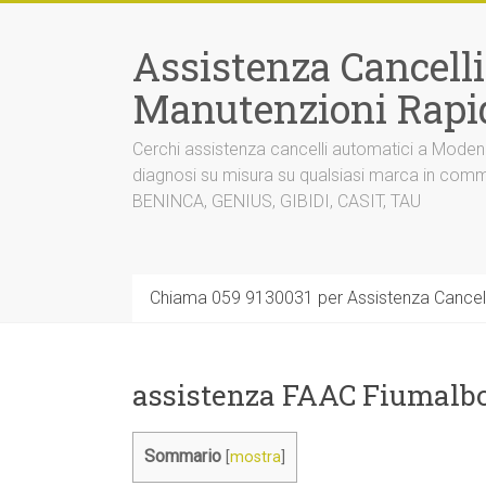
Vai
al
Assistenza Cancell
contenuto
Manutenzioni Rapi
Cerchi assistenza cancelli automatici a Mode
diagnosi su misura su qualsiasi marca in co
BENINCA, GENIUS, GIBIDI, CASIT, TAU
Chiama 059 9130031 per Assistenza Cancel
assistenza FAAC Fiumalb
Sommario
[
mostra
]