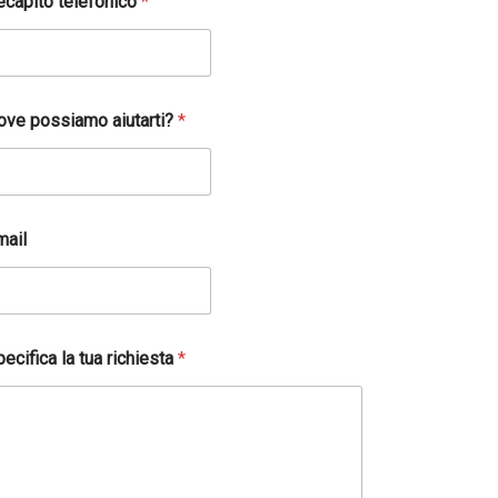
ecapito telefonico
*
ove possiamo aiutarti?
*
mail
ecifica la tua richiesta
*