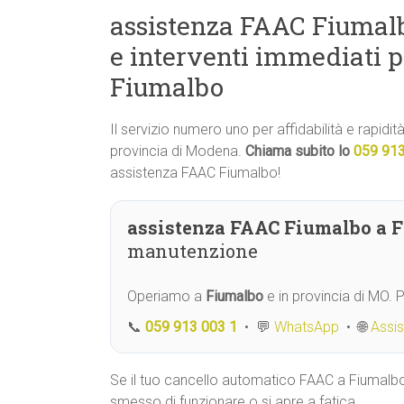
assistenza FAAC Fiumalb
e interventi immediati 
Fiumalbo
Il servizio numero uno per affidabilità e rapidi
provincia di Modena.
Chiama subito lo
059 91
assistenza FAAC Fiumalbo!
assistenza FAAC Fiumalbo a 
manutenzione
Operiamo a
Fiumalbo
e in provincia di MO.
📞
059 913 003 1
• 💬
WhatsApp
• 🌐
Assi
Se il tuo cancello automatico FAAC a Fiumalb
smesso di funzionare o si apre a fatica,