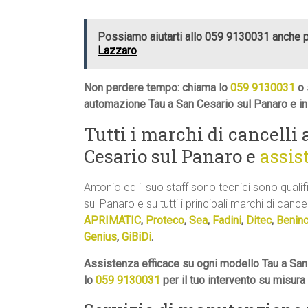
Possiamo aiutarti allo 059 9130031 anche 
Lazzaro
Non perdere tempo: chiama lo
059 9130031
o 
automazione Tau a San Cesario sul Panaro e in
Tutti i marchi di cancelli
Cesario sul Panaro e
assis
Antonio ed il suo staff sono tecnici sono quali
sul Panaro e su tutti i principali marchi di cancel
APRIMATIC
,
Proteco
,
Sea
,
Fadini
,
Ditec
,
Benin
Genius
,
GiBiDi
.
Assistenza efficace su ogni modello Tau a San
lo
059 9130031
per il tuo intervento su misur