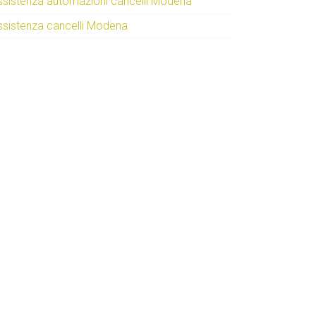
ssistenza automazioni cancelli Modena
ssistenza cancelli Modena