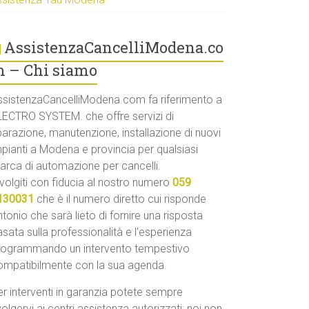
AssistenzaCancelliModena.co
 – Chi siamo
ssistenzaCancelliModena.com fa riferimento a
LECTRO SYSTEM. che offre servizi di
parazione, manutenzione, installazione di nuovi
mpianti a Modena e provincia per qualsiasi
arca di automazione per cancelli.
volgiti con fiducia al nostro numero
059
130031
che è il numero diretto cui risponde
tonio che sarà lieto di fornire una risposta
sata sulla professionalità e l’esperienza
rogrammando un intervento tempestivo
ompatibilmente con la sua agenda.
r interventi in garanzia potete sempre
volgervi ai centri assistenza autorizzati: noi non