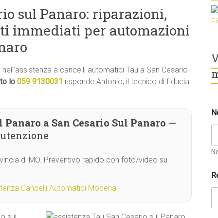
io sul Panaro: riparazioni,
ti immediati per automazioni
anaro
V
tà nell’assistenza a cancelli automatici Tau a San Cesario
m
to lo
059 9130031
risponde Antonio, il tecnico di fiducia
N
l Panaro a San Cesario Sul Panaro
—
nutenzione
N
vincia di MO. Preventivo rapido con foto/video su
p
R
o
s
stenza Cancelli Automatici Modena
s
i
a
o sul