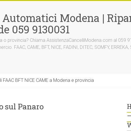
i Automatici Modena | Ripar
de 059 9130031
na o provincia? Chiama AssistenzaCancelliModena.com al 059 91
mmercio. FAAC, CAME, BFT, NICE, FADINI, DITEC, SOMFY, ERREK
li FAAC BFT NICE CAME a Modena e provincia
o sul Panaro
H
–
W