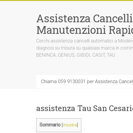
Vai
al
Assistenza Cancell
contenuto
Manutenzioni Rapi
Cerchi assistenza cancelli automatici a Mode
diagnosi su misura su qualsiasi marca in co
BENINCA, GENIUS, GIBIDI, CASIT, TAU
Chiama 059 9130031 per Assistenza Cancel
assistenza Tau San Cesari
Sommario
[
mostra
]