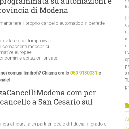
 programmata su automazioni e
l
provincia di Modena
I 
 mantenere il proprio cancello automatico in perfette
e
ut
id
evitare guasti improvvisi.
di
 e componenti meccanici.
ormative europee.
L’
condomini e abitazioni private.
sp
pa
nei comuni limitrofi? Chiama ora lo
059 9130031
e
a
onale!
Tu
pr
nzaCancelliModena.com per
cancello a San Cesario sul
A
ifica affidarsi a un partner locale di fiducia, in grado di