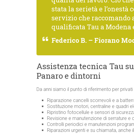
stata la serietà e l’onestà 
servizio che raccomando 
qualificata Tau a Modena 
Federico B. – Fiorano Mo
Assistenza tecnica Tau su
Panaro e dintorni
Da anni siamo il punto di riferimento per privat
Riparazione cancelli scorrevoli e a batten
Sostituzione motori, centraline e quadri ele
Ripristino fotocellule e sensori di sicurezz
Revisione e manutenzione di serrature 
Controlli periodici e manutenzioni progr
Riparazioni urgenti e su chiamata, anche i