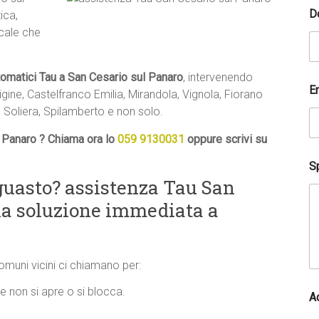
m
D
ica,
o
ocale che
*
r
i
c
tomatici Tau a San Cesario sul Panaro
, intervenendo
h
E
ine, Castelfranco Emilia, Mirandola, Vignola, Fiorano
i
 Soliera, Spilamberto e non solo.
e
s
 Panaro ? Chiama ora lo
059 9130031
oppure scrivi su
t
a
Sp
guasto? assistenza Tau San
 la soluzione immediata a
comuni vicini ci chiamano per:
 non si apre o si blocca.
A