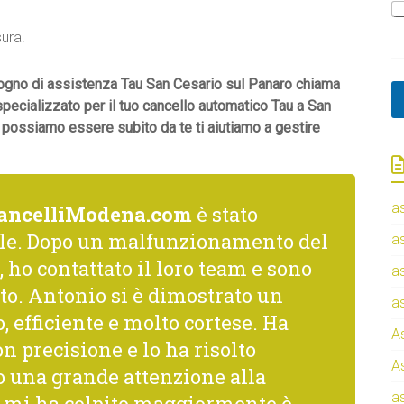
sura.
isogno di assistenza Tau San Cesario sul Panaro chiama
 specializzato per il tuo cancello automatico Tau a San
n possiamo essere subito da te ti aiutiamo a gestire
a
ancelliModena.com
è stato
le. Dopo un malfunzionamento del
a
 ho contattato il loro team e sono
a
to. Antonio si è dimostrato un
a
, efficiente e molto cortese. Ha
A
n precisione e lo ha risolto
A
una grande attenzione alla
a
he mi ha colpito maggiormente è