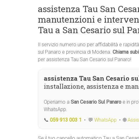
assistenza Tau San Cesar
manutenzioni e interven
Tau a San Cesario sul P
Il servizio numero uno per affidabilità e rapidi
sul Panaro e provincia di Modena.
Chiama subi
per assistenza Tau San Cesario sul Panaro!
assistenza Tau San Cesario su
installazione, assistenza e ma
Operiamo a
San Cesario Sul Panaro
e in pro
WhatsApp.
📞
059 913 003 1
• 💬
WhatsApp
• 🌐
Assi
Se il tuo cancello automatico Tau a San Cesari