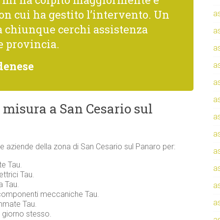
con cui ha gestito l’intervento. Un
a
a chiunque cerchi assistenza
a
e provincia.
a
denese
a
a
a
 misura a San Cesario sul
a
a
i e aziende della zona di San Cesario sul Panaro per:
a
te Tau.
a
ttrici Tau.
a Tau.
a
e componenti meccaniche Tau.
a
ammate Tau.
l giorno stesso.
a