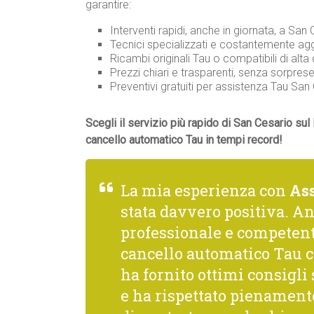
garantire:
Interventi rapidi, anche in giornata, a San 
Tecnici specializzati e costantemente agg
Ricambi originali Tau o compatibili di alta 
Prezzi chiari e trasparenti, senza sorprese
Preventivi gratuiti per assistenza Tau Sa
Scegli il servizio più rapido di San Cesario sul
cancello automatico Tau in tempi record!
La mia esperienza con
As
stata davvero positiva. A
professionale e competente
cancello automatico Tau c
ha fornito ottimi consigl
e ha rispettato pienamente 