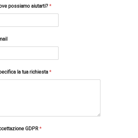
ove possiamo aiutarti?
*
mail
ecifica la tua richiesta
*
ccettazione GDPR
*