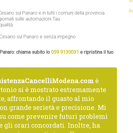
A
A
Cesario sul Panaro e in tutti i comuni della provincia.
iornati sulle automazioni Tau.
qualità.
.
n Cesario sul Panaro e senza impegno.
 Panaro: chiama subito lo
059 9130031
e ripristina il tuo
sistenzaCancelliModena.com
è
ntonio si è mostrato estremamente
, affrontando il guasto al mio
on grande serietà e precisione. Mi
i su come prevenire futuri problemi
gli orari concordati. Inoltre, ha