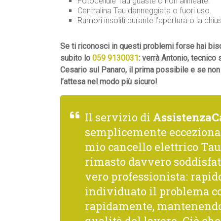
Fotocellule Tau guaste o non allineate.
Centralina Tau danneggiata o fuori uso.
Rumori insoliti durante l’apertura o la chiu
Se ti riconosci in questi problemi forse hai b
subito lo
059 9130031
: verrà Antonio, tecnico
Cesario sul Panaro, il prima possibile e se no
l’attesa nel modo più sicuro!
Il servizio di
AssistenzaC
semplicemente ecceziona
mio cancello elettrico Tau,
rimasto davvero soddisfat
vero professionista: rapido
individuato il problema co
rapidamente, mantenendo 
qualità del lavoro. Ciò c