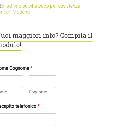
uoi maggiori info? Compila il
odulo!
ome Cognome
*
ome
Cognome
ecapito telefonico
*