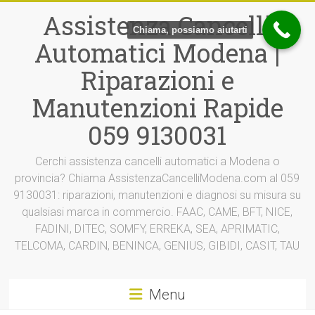
Vai
Assistenza Cancelli
al
Chiama, possiamo aiutarti
contenuto
Automatici Modena |
Riparazioni e
Manutenzioni Rapide
059 9130031
Cerchi assistenza cancelli automatici a Modena o
provincia? Chiama AssistenzaCancelliModena.com al 059
9130031: riparazioni, manutenzioni e diagnosi su misura su
qualsiasi marca in commercio. FAAC, CAME, BFT, NICE,
FADINI, DITEC, SOMFY, ERREKA, SEA, APRIMATIC,
TELCOMA, CARDIN, BENINCA, GENIUS, GIBIDI, CASIT, TAU
Menu