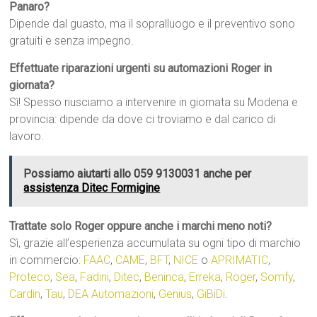
Panaro?
Dipende dal guasto, ma il sopralluogo e il preventivo sono
gratuiti e senza impegno.
Effettuate riparazioni urgenti su automazioni Roger in
giornata?
Sì! Spesso riusciamo a intervenire in giornata su Modena e
provincia: dipende da dove ci troviamo e dal carico di
lavoro.
Possiamo aiutarti allo 059 9130031 anche per
assistenza Ditec Formigine
Trattate solo Roger oppure anche i marchi meno noti?
Sì, grazie all’esperienza accumulata su ogni tipo di marchio
in commercio:
FAAC
,
CAME
,
BFT
,
NICE
o
APRIMATIC
,
Proteco
,
Sea
,
Fadini
,
Ditec
,
Beninca
,
Erreka
,
Roger
,
Somfy
,
Cardin
,
Tau
,
DEA Automazioni
,
Genius
,
GiBiDi
.