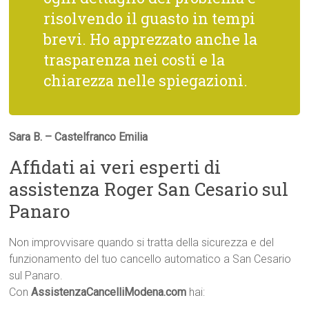
risolvendo il guasto in tempi
brevi. Ho apprezzato anche la
trasparenza nei costi e la
chiarezza nelle spiegazioni.
Sara B. – Castelfranco Emilia
Affidati ai veri esperti di
assistenza Roger San Cesario sul
Panaro
Non improvvisare quando si tratta della sicurezza e del
funzionamento del tuo cancello automatico a San Cesario
sul Panaro.
Con
AssistenzaCancelliModena.com
hai: