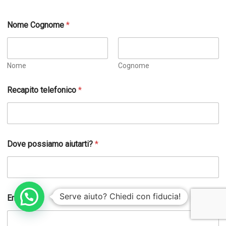
Nome Cognome
*
Nome
Cognome
Recapito telefonico
*
C
Dove possiamo aiutarti?
*
o
g
n
o
m
e
Serve aiuto? Chiedi con fiducia!
Email
S
p
e