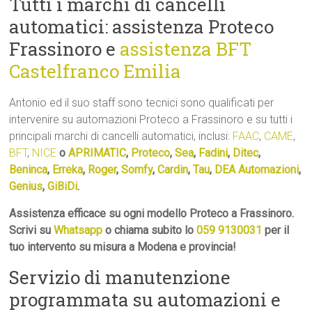
Tutti i marchi di cancelli
automatici: assistenza Proteco
Frassinoro e
assistenza BFT
Castelfranco Emilia
Antonio ed il suo staff sono tecnici sono qualificati per
intervenire su automazioni Proteco a Frassinoro e su tutti i
principali marchi di cancelli automatici, inclusi:
FAAC
,
CAME
,
BFT
,
NICE
o
APRIMATIC
,
Proteco
,
Sea
,
Fadini
,
Ditec
,
Beninca
,
Erreka
,
Roger
,
Somfy
,
Cardin
,
Tau
,
DEA Automazioni
,
Genius
,
GiBiDi
.
Assistenza efficace su ogni modello Proteco a Frassinoro.
Scrivi su
Whatsapp
o chiama subito lo
059 9130031
per il
tuo intervento su misura a Modena e provincia!
Servizio di manutenzione
programmata su automazioni e