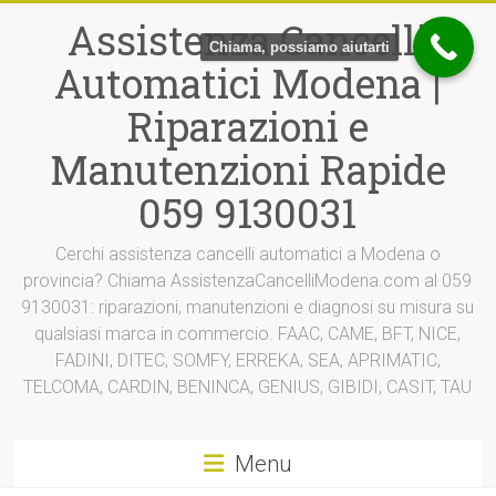
Vai
Assistenza Cancelli
al
Chiama, possiamo aiutarti
contenuto
Automatici Modena |
Riparazioni e
Manutenzioni Rapide
059 9130031
Cerchi assistenza cancelli automatici a Modena o
provincia? Chiama AssistenzaCancelliModena.com al 059
9130031: riparazioni, manutenzioni e diagnosi su misura su
qualsiasi marca in commercio. FAAC, CAME, BFT, NICE,
FADINI, DITEC, SOMFY, ERREKA, SEA, APRIMATIC,
TELCOMA, CARDIN, BENINCA, GENIUS, GIBIDI, CASIT, TAU
Menu