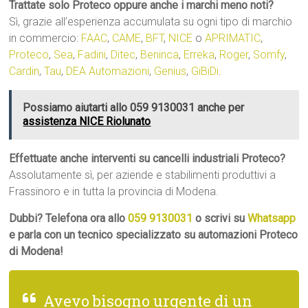
Trattate solo Proteco oppure anche i marchi meno noti?
Sì, grazie all’esperienza accumulata su ogni tipo di marchio
in commercio:
FAAC
,
CAME
,
BFT
,
NICE
o
APRIMATIC
,
Proteco
,
Sea
,
Fadini
,
Ditec
,
Beninca
,
Erreka
,
Roger
,
Somfy
,
Cardin
,
Tau
,
DEA Automazioni
,
Genius
,
GiBiDi
.
Possiamo aiutarti allo 059 9130031 anche per
assistenza NICE Riolunato
Effettuate anche interventi su cancelli industriali Proteco?
Assolutamente sì, per aziende e stabilimenti produttivi a
Frassinoro e in tutta la provincia di Modena.
Dubbi? Telefona ora allo
059 9130031
o scrivi su
Whatsapp
e parla con un tecnico specializzato su automazioni Proteco
di Modena!
Avevo bisogno urgente di un