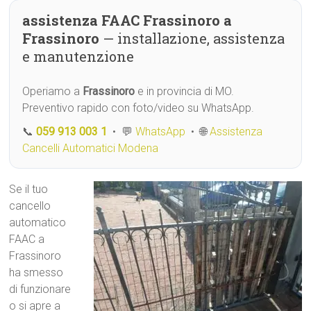
assistenza FAAC Frassinoro a
Frassinoro
— installazione, assistenza
e manutenzione
Operiamo a
Frassinoro
e in provincia di MO.
Preventivo rapido con foto/video su WhatsApp.
📞
059 913 003 1
• 💬
WhatsApp
• 🌐
Assistenza
Cancelli Automatici Modena
Se il tuo
cancello
automatico
FAAC a
Frassinoro
ha smesso
di funzionare
o si apre a