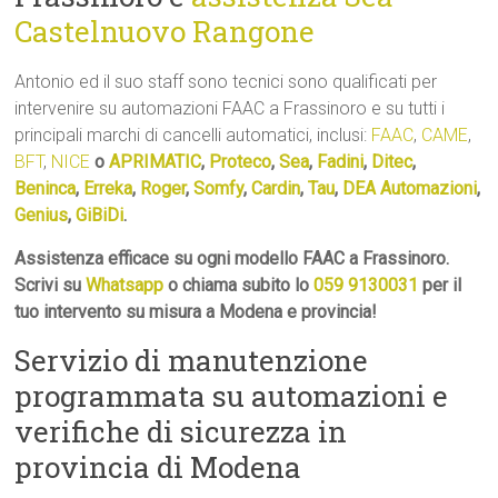
Castelnuovo Rangone
Antonio ed il suo staff sono tecnici sono qualificati per
intervenire su automazioni FAAC a Frassinoro e su tutti i
principali marchi di cancelli automatici, inclusi:
FAAC
,
CAME
,
BFT
,
NICE
o
APRIMATIC
,
Proteco
,
Sea
,
Fadini
,
Ditec
,
Beninca
,
Erreka
,
Roger
,
Somfy
,
Cardin
,
Tau
,
DEA Automazioni
,
Genius
,
GiBiDi
.
Assistenza efficace su ogni modello FAAC a Frassinoro.
Scrivi su
Whatsapp
o chiama subito lo
059 9130031
per il
tuo intervento su misura a Modena e provincia!
Servizio di manutenzione
programmata su automazioni e
verifiche di sicurezza in
provincia di Modena