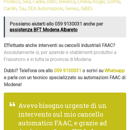
Proteco
,
Sea
,
Fadini
,
Ditec
,
Beninca
,
Erreka
,
Roger
,
Somfy
,
Cardin
,
Tau
,
DEA Automazioni
,
Genius
,
GiBiDi
.
Possiamo aiutarti allo 059 9130031 anche per
assistenza BFT Modena Albareto
Effettuate anche interventi su cancelli industriali FAAC?
Assolutamente sì, per aziende e stabilimenti produttivi a
Frassinoro e in tutta la provincia di Modena.
Dubbi? Telefona ora allo
059 9130031
o scrivi su
Whatsapp
e parla con un tecnico specializzato su automazioni FAAC di
Modena!
Avevo bisogno urgente di un
intervento sul mio cancello
automatico FAAC, e grazie ad