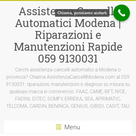
Vai
Assistenza Cancelli
al
Chiama, possiamo aiutarti
contenuto
Automatici Modena |
Riparazioni e
Manutenzioni Rapide
059 9130031
Cerchi assistenza cancelli automatici a Modena o
provincia? Chiama AssistenzaCancelliModena.com al 059
9130031: riparazioni, manutenzioni e diagnosi su misura su
qualsiasi marca in commercio. FAAC, CAME, BFT, NICE,
FADINI, DITEC, SOMFY, ERREKA, SEA, APRIMATIC,
TELCOMA, CARDIN, BENINCA, GENIUS, GIBIDI, CASIT, TAU
Menu