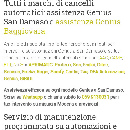
Tutti i marchi di cancelli
automatici: assistenza Genius
San Damaso e
assistenza Genius
Baggiovara
Antonio ed il suo staff sono tecnici sono qualificati per
intervenire su automazioni Genius a San Damaso e su tutti i
principali marchi di cancelli automatici, inclusi:
FAAC
,
CAME
,
BFT
,
NICE
o
APRIMATIC
,
Proteco
,
Sea
,
Fadini
,
Ditec
,
Beninca
,
Erreka
,
Roger
,
Somfy
,
Cardin
,
Tau
,
DEA Automazioni
,
Genius
,
GiBiDi
.
Assistenza efficace su ogni modello Genius a San Damaso.
Scrivi su
Whatsapp
o chiama subito lo
059 9130031
per il
tuo intervento su misura a Modena e provincia!
Servizio di manutenzione
programmata su automazioni e