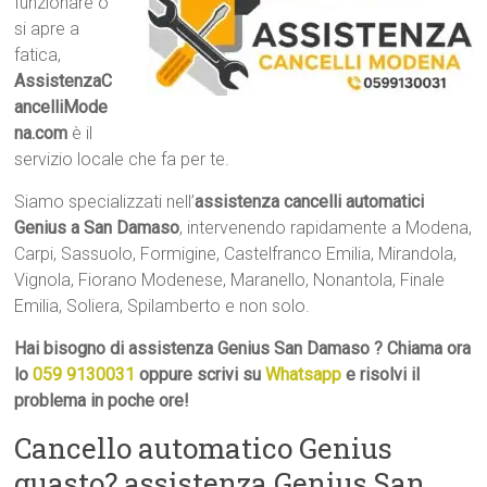
funzionare o
si apre a
fatica,
AssistenzaC
ancelliMode
na.com
è il
servizio locale che fa per te.
Siamo specializzati nell’
assistenza cancelli automatici
Genius a San Damaso
, intervenendo rapidamente a Modena,
Carpi, Sassuolo, Formigine, Castelfranco Emilia, Mirandola,
Vignola, Fiorano Modenese, Maranello, Nonantola, Finale
Emilia, Soliera, Spilamberto e non solo.
Hai bisogno di assistenza Genius San Damaso ? Chiama ora
lo
059 9130031
oppure scrivi su
Whatsapp
e risolvi il
problema in poche ore!
Cancello automatico Genius
guasto? assistenza Genius San