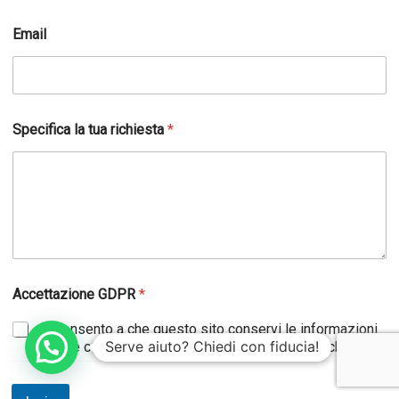
v
e
Email
l
a
Specifica la tua richiesta
*
Accettazione GDPR
*
Acconsento a che questo sito conservi le informazioni
Serve aiuto? Chiedi con fiducia!
inviate così che possano rispondere alla mia richiesta.