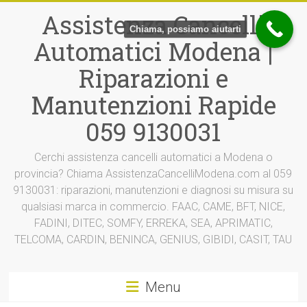
Vai
Assistenza Cancelli
al
Chiama, possiamo aiutarti
contenuto
Automatici Modena |
Riparazioni e
Manutenzioni Rapide
059 9130031
Cerchi assistenza cancelli automatici a Modena o
provincia? Chiama AssistenzaCancelliModena.com al 059
9130031: riparazioni, manutenzioni e diagnosi su misura su
qualsiasi marca in commercio. FAAC, CAME, BFT, NICE,
FADINI, DITEC, SOMFY, ERREKA, SEA, APRIMATIC,
TELCOMA, CARDIN, BENINCA, GENIUS, GIBIDI, CASIT, TAU
Menu