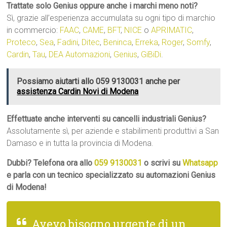
Trattate solo Genius oppure anche i marchi meno noti?
Sì, grazie all’esperienza accumulata su ogni tipo di marchio
in commercio:
FAAC
,
CAME
,
BFT
,
NICE
o
APRIMATIC
,
Proteco
,
Sea
,
Fadini
,
Ditec
,
Beninca
,
Erreka
,
Roger
,
Somfy
,
Cardin
,
Tau
,
DEA Automazioni
,
Genius
,
GiBiDi
.
Possiamo aiutarti allo 059 9130031 anche per
assistenza Cardin Novi di Modena
Effettuate anche interventi su cancelli industriali Genius?
Assolutamente sì, per aziende e stabilimenti produttivi a San
Damaso e in tutta la provincia di Modena.
Dubbi? Telefona ora allo
059 9130031
o scrivi su
Whatsapp
e parla con un tecnico specializzato su automazioni Genius
di Modena!
Avevo bisogno urgente di un