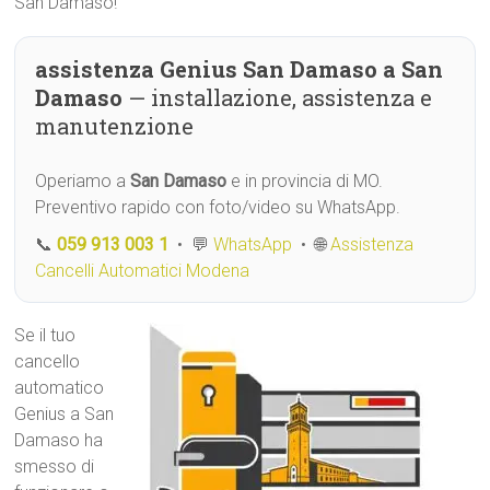
San Damaso!
assistenza Genius San Damaso a San
Damaso
— installazione, assistenza e
manutenzione
Operiamo a
San Damaso
e in provincia di MO.
Preventivo rapido con foto/video su WhatsApp.
📞
059 913 003 1
• 💬
WhatsApp
• 🌐
Assistenza
Cancelli Automatici Modena
Se il tuo
cancello
automatico
Genius a San
Damaso ha
smesso di