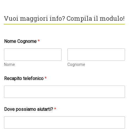
Vuoi maggiori info? Compila il modulo!
Nome Cognome
*
Nome
Cognome
Recapito telefonico
*
t
Dove possiamo aiutarti?
*
u
a
D
o