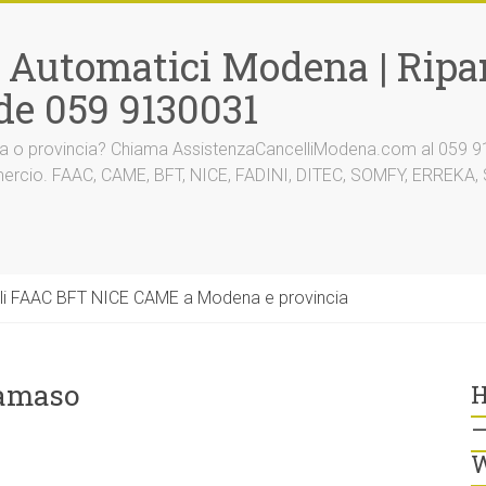
i Automatici Modena | Ripar
de 059 9130031
na o provincia? Chiama AssistenzaCancelliModena.com al 059 91
mmercio. FAAC, CAME, BFT, NICE, FADINI, DITEC, SOMFY, ERREK
li FAAC BFT NICE CAME a Modena e provincia
Damaso
H
–
W