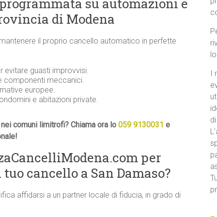
 programmata su automazioni e
p
c
provincia di Modena
Pe
 mantenere il proprio cancello automatico in perfette
ri
l
evitare guasti improvvisi.
I 
 e componenti meccanici.
e
ormative europee.
ut
condomini e abitazioni private.
id
di
nei comuni limitrofi? Chiama ora lo
059 9130031
e
L’
onale!
sp
nzaCancelliModena.com per
pa
a
 tuo cancello a San Damaso?
Tu
pr
ifica affidarsi a un partner locale di fiducia, in grado di