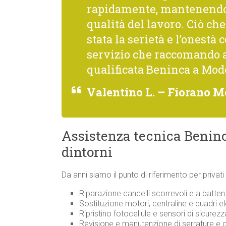
rapidamente, mantenendo 
qualità del lavoro. Ciò c
stata la serietà e l’onestà 
servizio che raccomando 
qualificata Beninca a Mod
Valentino L. – Fiorano 
Assistenza tecnica Benin
dintorni
Da anni siamo il punto di riferimento per priva
Riparazione cancelli scorrevoli e a batten
Sostituzione motori, centraline e quadri el
Ripristino fotocellule e sensori di sicurez
Revisione e manutenzione di serrature 