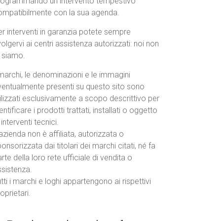
rogrammando un intervento tempestivo
ompatibilmente con la sua agenda.
r interventi in garanzia potete sempre
volgervi ai centri assistenza autorizzati: noi non
o siamo.
marchi, le denominazioni e le immagini
ventualmente presenti su questo sito sono
ilizzati esclusivamente a scopo descrittivo per
entificare i prodotti trattati, installati o oggetto
 interventi tecnici.
azienda non è affiliata, autorizzata o
onsorizzata dai titolari dei marchi citati, né fa
rte della loro rete ufficiale di vendita o
ssistenza.
tti i marchi e loghi appartengono ai rispettivi
oprietari.