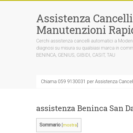
Vai
al
Assistenza Cancell
contenuto
Manutenzioni Rapi
Cerchi assistenza cancelli automatici a Mode
diagnosi su misura su qualsiasi marca in co
BENINCA, GENIUS, GIBIDI, CASIT, TAU
Chiama 059 9130031 per Assistenza Cancel
assistenza Beninca San 
Sommario
[
mostra
]