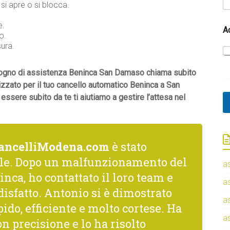
i apre o si blocca.
*
e.
A
E
o.
m
sura.
a
i
l
bisogno di assistenza Beninca San Damaso chiama subito
C
lizzato per il tuo cancello automatico Beninca a San
o
ssere subito da te ti aiutiamo a gestire l’attesa nel
g
n
o
m
e
ancelliModena.com
è stato
le. Dopo un malfunzionamento del
a
nca, ho contattato il loro team e
a
isfatto. Antonio si è dimostrato
a
ido, efficiente e molto cortese. Ha
a
n precisione e lo ha risolto