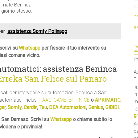
ammate Beninca.
a
l giorno stesso.
a
a
per
assistenza Somfy Polinago
scrivi su
Whatsapp
per fissare il tuo intervento su
asi comune vicino.
m
 automatici: assistenza Beninca
A
Erreka San Felice sul Panaro
E
ri
ficati per intervenire su automazioni Beninca a San
i
automatici, inclusi:
FAAC
,
CAME
,
BFT
,
NICE
o
APRIMATIC
,
m
ger
,
Somfy
,
Cardin
,
Tau
,
DEA Automazioni
,
Genius
,
GiBiDi
.
Ri
9
a San Damaso. Scrivi su
Whatsapp
o chiama subito lo
An
 Modena e provincia!
ba