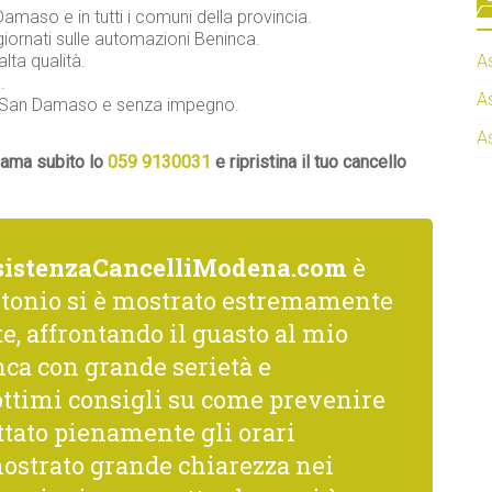
Damaso e in tutti i comuni della provincia.
iornati sulle automazioni Beninca.
lta qualità.
A
.
A
ca San Damaso e senza impegno.
A
iama subito lo
059 9130031
e ripristina il tuo cancello
sistenzaCancelliModena.com
è
ntonio si è mostrato estremamente
, affrontando il guasto al mio
ca con grande serietà e
 ottimi consigli su come prevenire
ttato pienamente gli orari
mostrato grande chiarezza nei