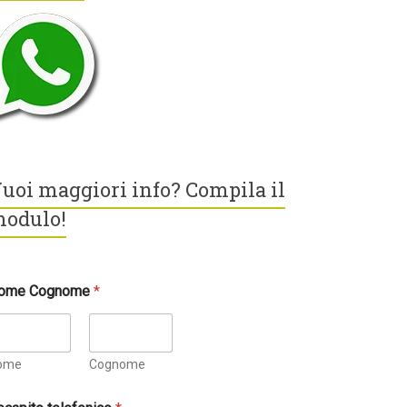
uoi maggiori info? Compila il
odulo!
ome Cognome
*
ome
Cognome