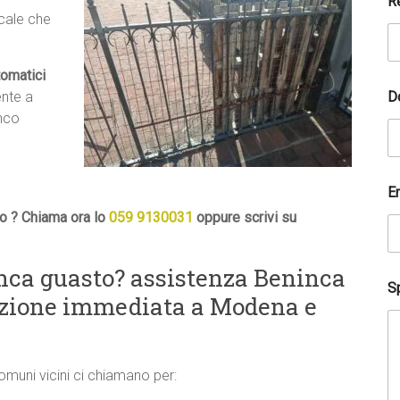
R
ocale che
tomatici
D
ente a
anco
E
o ? Chiama ora lo
059 9130031
oppure scrivi su
nca guasto? assistenza Beninca
Sp
uzione immediata a Modena e
comuni vicini ci chiamano per: