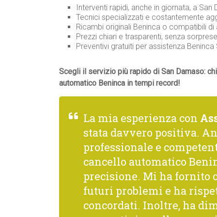
Interventi rapidi, anche in giornata, a San 
Tecnici specializzati e costantemente agg
Ricambi originali Beninca o compatibili di a
Prezzi chiari e trasparenti, senza sorprese
Preventivi gratuiti per assistenza Benin
Scegli il servizio più rapido di San Damaso: ch
automatico Beninca in tempi record!
La mia esperienza con
As
stata davvero positiva. A
professionale e competente
cancello automatico Benin
precisione. Mi ha fornito
futuri problemi e ha rispe
concordati. Inoltre, ha di