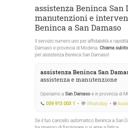
assistenza Beninca San 
manutenzioni e interven
Beninca a San Damaso
Il servizio numero uno per affidabilità e rapidi
Damaso e provincia di Modena.
Chiama subito
per assistenza Beninca San Damaso!
assistenza Beninca San Dama
assistenza e manutenzione
Operiamo a
San Damaso
e in provincia di 
📞
059 913 003 1
• 💬
WhatsApp
• 🌐
Assi
Se il tuo cancello automatico Beninca a San
ha smesso di funzionare o si apre a fatica,