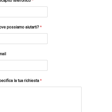
ecapito telefonico
*
ove possiamo aiutarti?
*
mail
ecifica la tua richiesta
*