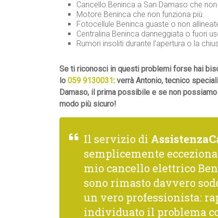
Cancello Beninca a San Damaso che non s
Motore Beninca che non funziona più.
Fotocellule Beninca guaste o non allineat
Centralina Beninca danneggiata o fuori us
Rumori insoliti durante l’apertura o la chiu
Se ti riconosci in questi problemi forse hai 
lo
059 9130031
: verrà Antonio, tecnico specia
Damaso, il prima possibile e se non possiamo e
modo più sicuro!
Il servizio di
AssistenzaC
semplicemente ecceziona
mio cancello elettrico Beni
sono rimasto davvero sodd
un vero professionista: rap
individuato il problema co