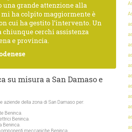
A
una grande attenzione alla
he mi ha colpito maggiormente è
A
con cui ha gestito l’intervento. Un
a
a chiunque cerchi assistenza
a
ena e provincia.
a
Modenese
a
a
a
ca su misura a San Damaso e
a
a
ti e aziende della zona di San Damaso per:
a
te Beninca.
a
ettrici Beninca.
za Beninca.
a
e componenti meccaniche Beninca.