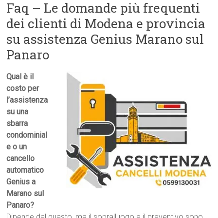
Faq – Le domande più frequenti
dei clienti di Modena e provincia
su assistenza Genius Marano sul
Panaro
Qual è il
costo per
l’assistenza
su una
sbarra
condominial
e o un
cancello
automatico
Genius a
Marano sul
Panaro?
Dipende dal guasto, ma il sopralluogo e il preventivo sono