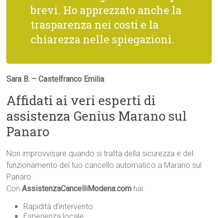
brevi. Ho apprezzato anche la
trasparenza nei costi e la
chiarezza nelle spiegazioni.
Sara B. – Castelfranco Emilia
Affidati ai veri esperti di
assistenza Genius Marano sul
Panaro
Non improvvisare quando si tratta della sicurezza e del
funzionamento del tuo cancello automatico a Marano sul
Panaro.
Con
AssistenzaCancelliModena.com
hai:
Rapidità d’intervento.
Esperienza locale.