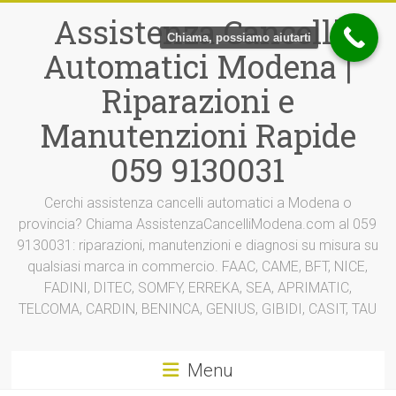
Vai
Assistenza Cancelli
al
Chiama, possiamo aiutarti
contenuto
Automatici Modena |
Riparazioni e
Manutenzioni Rapide
059 9130031
Cerchi assistenza cancelli automatici a Modena o
provincia? Chiama AssistenzaCancelliModena.com al 059
9130031: riparazioni, manutenzioni e diagnosi su misura su
qualsiasi marca in commercio. FAAC, CAME, BFT, NICE,
FADINI, DITEC, SOMFY, ERREKA, SEA, APRIMATIC,
TELCOMA, CARDIN, BENINCA, GENIUS, GIBIDI, CASIT, TAU
Menu