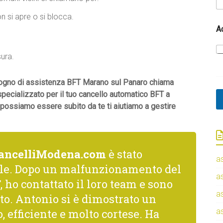
r
 si apre o si blocca.
t
i
A
?
sura.
bisogno di assistenza BFT Marano sul Panaro chiama
 specializzato per il tuo cancello automatico BFT a
 possiamo essere subito da te ti aiutiamo a gestire
ancelliModena.com
è stato
a
le. Dopo un malfunzionamento del
a
 ho contattato il loro team e sono
a
to. Antonio si è dimostrato un
, efficiente e molto cortese. Ha
a