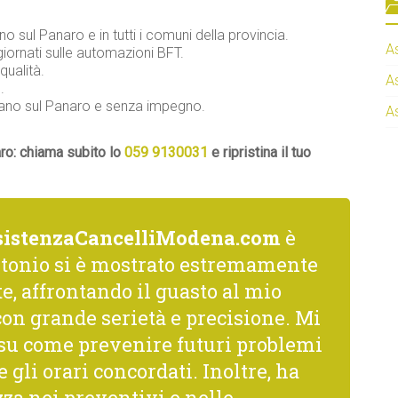
no sul Panaro e in tutti i comuni della provincia.
A
iornati sulle automazioni BFT.
qualità.
A
.
arano sul Panaro e senza impegno.
A
aro: chiama subito lo
059 9130031
e ripristina il tuo
sistenzaCancelliModena.com
è
ntonio si è mostrato estremamente
, affrontando il guasto al mio
on grande serietà e precisione. Mi
i su come prevenire futuri problemi
gli orari concordati. Inoltre, ha
za nei preventivi e nelle