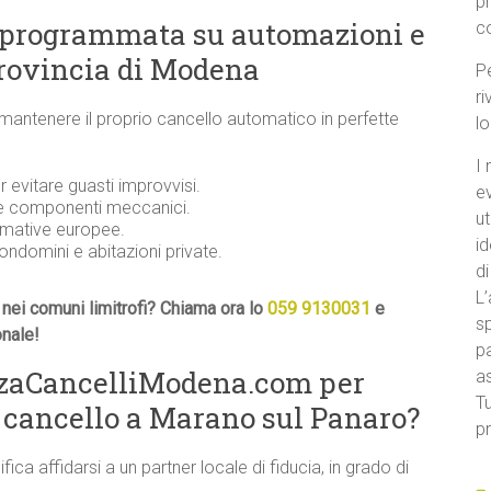
p
 programmata su automazioni e
c
provincia di Modena
Pe
ri
 mantenere il proprio cancello automatico in perfette
l
I 
evitare guasti improvvisi.
e
 e componenti meccanici.
ut
ormative europee.
id
condomini e abitazioni private.
di
L’
nei comuni limitrofi? Chiama ora lo
059 9130031
e
sp
onale!
pa
nzaCancelliModena.com per
a
Tu
 cancello a Marano sul Panaro?
pr
ifica affidarsi a un partner locale di fiducia, in grado di