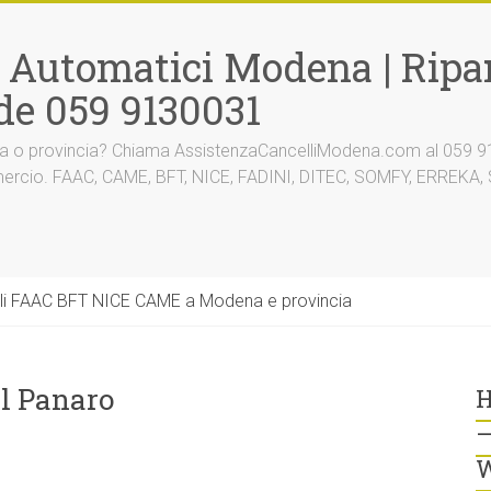
i Automatici Modena | Ripar
de 059 9130031
na o provincia? Chiama AssistenzaCancelliModena.com al 059 91
mmercio. FAAC, CAME, BFT, NICE, FADINI, DITEC, SOMFY, ERREK
li FAAC BFT NICE CAME a Modena e provincia
l Panaro
H
–
W