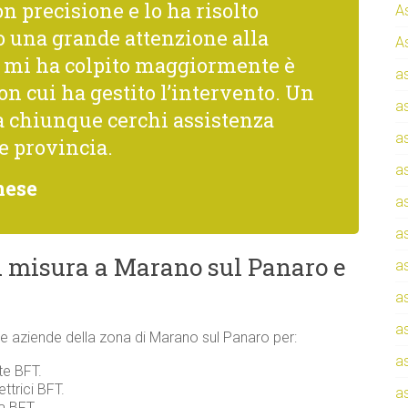
n precisione e lo ha risolto
A
una grande attenzione alla
A
he mi ha colpito maggiormente è
a
con cui ha gestito l’intervento. Un
a
a chiunque cerchi assistenza
a
e provincia.
a
nese
a
a
u misura a Marano sul Panaro e
a
a
a
i e aziende della zona di Marano sul Panaro per:
a
te BFT.
ttrici BFT.
a
za BFT.