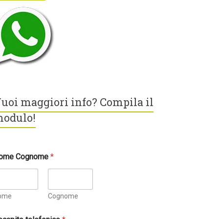
uoi maggiori info? Compila il
odulo!
ome Cognome
*
ome
Cognome