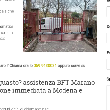
R
ocale che
D
tomatici
amente a
anco
G
E
D
P
R
aro ? Chiama ora lo
059 9130031
oppure scrivi su
E
m
a
Sp
guasto? assistenza BFT Marano
i
l
zione immediata a Modena e
a
i
u
t
comuni vicini ci chiamano per:
a