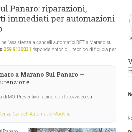
l Panaro: riparazioni,
ti immediati per automazioni
o
tà nell’assistenza a cancelli automatici BFT a Marano sul
lo
059 9130031
risponde Antonio, il tecnico di fiducia per
V
m
anaro a Marano Sul Panaro
—
nutenzione
N
ia di MO. Preventivo rapido con foto/video su
stenza Cancelli Automatici Modena
N
ul Panaro