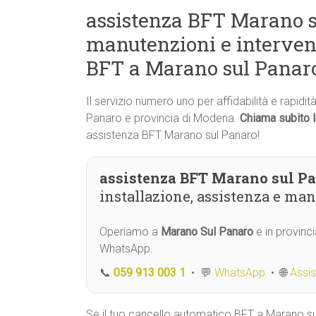
assistenza BFT Marano su
manutenzioni e interven
BFT a Marano sul Panar
Il servizio numero uno per affidabilità e rapidi
Panaro e provincia di Modena.
Chiama subito 
assistenza BFT Marano sul Panaro!
assistenza BFT Marano sul P
installazione, assistenza e ma
Operiamo a
Marano Sul Panaro
e in provinc
WhatsApp.
📞
059 913 003 1
• 💬
WhatsApp
• 🌐
Assi
Se il tuo cancello automatico BFT a Marano s