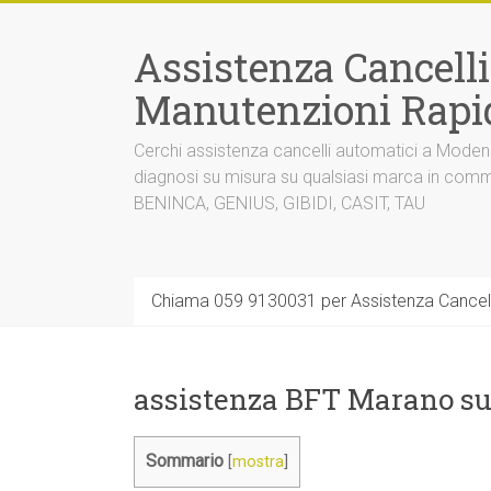
Vai
al
Assistenza Cancell
contenuto
Manutenzioni Rapi
Cerchi assistenza cancelli automatici a Mode
diagnosi su misura su qualsiasi marca in co
BENINCA, GENIUS, GIBIDI, CASIT, TAU
Chiama 059 9130031 per Assistenza Cancel
assistenza BFT Marano su
Sommario
[
mostra
]