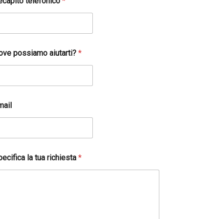
ecapito telefonico
*
ove possiamo aiutarti?
*
mail
ecifica la tua richiesta
*