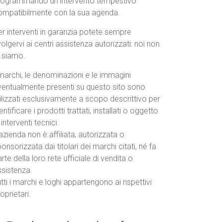
rogrammando un intervento tempestivo
ompatibilmente con la sua agenda.
r interventi in garanzia potete sempre
volgervi ai centri assistenza autorizzati: noi non
o siamo.
marchi, le denominazioni e le immagini
ventualmente presenti su questo sito sono
ilizzati esclusivamente a scopo descrittivo per
entificare i prodotti trattati, installati o oggetto
 interventi tecnici.
azienda non è affiliata, autorizzata o
onsorizzata dai titolari dei marchi citati, né fa
rte della loro rete ufficiale di vendita o
ssistenza.
tti i marchi e loghi appartengono ai rispettivi
oprietari.