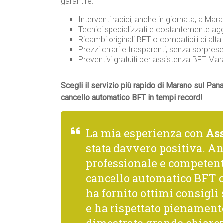
garantire:
Interventi rapidi, anche in giornata, a Mara
Tecnici specializzati e costantemente agg
Ricambi originali BFT o compatibili di alta 
Prezzi chiari e trasparenti, senza sorprese
Preventivi gratuiti per assistenza BFT M
Scegli il servizio più rapido di Marano sul Pan
cancello automatico BFT in tempi record!
La mia esperienza con
As
stata davvero positiva. A
professionale e competente
cancello automatico BFT c
ha fornito ottimi consigl
e ha rispettato pienamente 
dimostrato grande chiarez