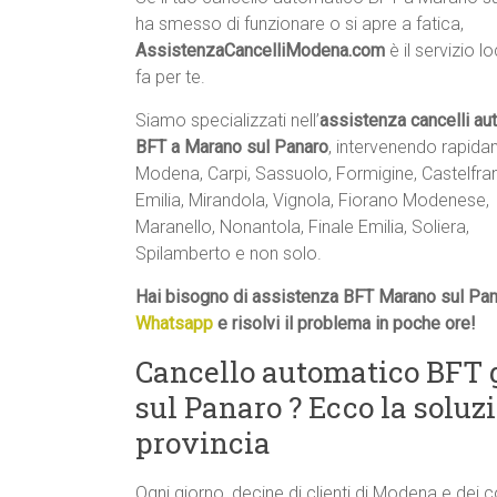
ha smesso di funzionare o si apre a fatica,
AssistenzaCancelliModena.com
è il servizio l
fa per te.
Siamo specializzati nell’
assistenza cancelli au
BFT a Marano sul Panaro
, intervenendo rapid
Modena, Carpi, Sassuolo, Formigine, Castelfr
Emilia, Mirandola, Vignola, Fiorano Modenese,
Maranello, Nonantola, Finale Emilia, Soliera,
Spilamberto e non solo.
Hai bisogno di assistenza BFT Marano sul Pan
Whatsapp
e risolvi il problema in poche ore!
Cancello automatico BFT 
sul Panaro ? Ecco la solu
provincia
Ogni giorno, decine di clienti di Modena e dei 