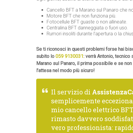
Cancello BFT a Marano sul Panaro che non
Motore BFT che non funziona più.
Fotocellule BFT guaste o non allineate.
Centralina BFT danneggiata o fuori uso.
Rumori insoliti durante l’apertura o la chiu
Se ti riconosci in questi problemi forse hai 
subito lo
059 9130031
: verrà Antonio, tecnico
Marano sul Panaro, il prima possibile e se non
l’attesa nel modo più sicuro!
Il servizio di
AssistenzaC
semplicemente ecceziona
mio cancello elettrico BFT,
rimasto davvero soddisfat
vero professionista: rapido