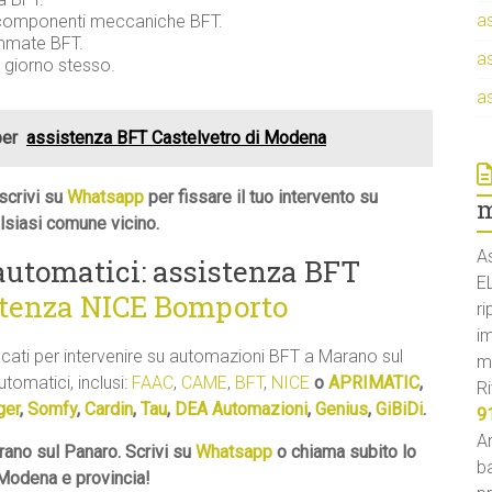
a
e componenti meccaniche BFT.
ammate BFT.
a
l giorno stesso.
a
per
assistenza BFT Castelvetro di Modena
scrivi su
Whatsapp
per fissare il tuo intervento su
m
lsiasi comune vicino.
A
 automatici: assistenza BFT
E
stenza NICE Bomporto
ri
i
ficati per intervenire su automazioni BFT a Marano sul
m
utomatici, inclusi:
FAAC
,
CAME
,
BFT
,
NICE
o
APRIMATIC
,
Ri
ger
,
Somfy
,
Cardin
,
Tau
,
DEA Automazioni
,
Genius
,
GiBiDi
.
9
An
ano sul Panaro. Scrivi su
Whatsapp
o chiama subito lo
ba
 Modena e provincia!