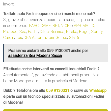
lavoro.
Trattate solo Fadini oppure anche i marchi meno noti?
Sì, grazie all’esperienza accumulata su ogni tipo di marchio
in commercio:
FAAC
,
CAME
,
BFT
,
NICE
o
APRIMATIC
,
Proteco
,
Sea
,
Fadini
,
Ditec
,
Beninca
,
Erreka
,
Roger
,
Somfy
,
Cardin
,
Tau
,
DEA Automazioni
,
Genius
,
GiBiDi
.
Possiamo aiutarti allo 059 9130031 anche per
assistenza Sea Modena Sacca
Effettuate anche interventi su cancelli industriali Fadini?
Assolutamente sì, per aziende e stabilimenti produttivi a
Lama Mocogno e in tutta la provincia di Modena.
Dubbi? Telefona ora allo
059 9130031
o scrivi su
Whatsapp
e parla con un tecnico specializzato su automazioni Fadini
di Modena!