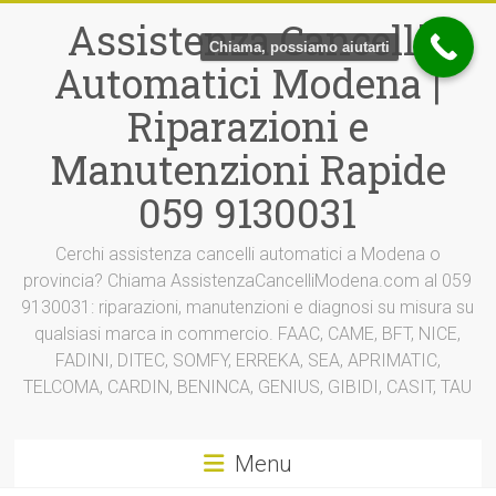
Vai
Assistenza Cancelli
al
Chiama, possiamo aiutarti
contenuto
Automatici Modena |
Riparazioni e
Manutenzioni Rapide
059 9130031
Cerchi assistenza cancelli automatici a Modena o
provincia? Chiama AssistenzaCancelliModena.com al 059
9130031: riparazioni, manutenzioni e diagnosi su misura su
qualsiasi marca in commercio. FAAC, CAME, BFT, NICE,
FADINI, DITEC, SOMFY, ERREKA, SEA, APRIMATIC,
TELCOMA, CARDIN, BENINCA, GENIUS, GIBIDI, CASIT, TAU
Menu