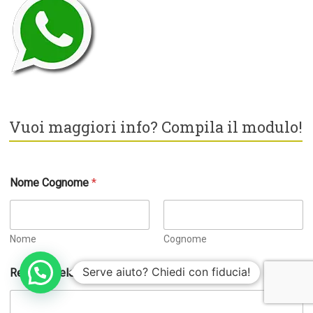
Vuoi maggiori info? Compila il modulo!
Nome Cognome
*
Nome
Cognome
N
Serve aiuto? Chiedi con fiducia!
Recapito telefonico
*
o
m
e