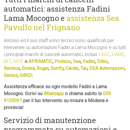
automatici: assistenza Fadini
Lama Mocogno e
assistenza Sea
Pavullo nel Frignano
Antonio ed il suo staff sono tecnici sono qualificati per
intervenire su automazioni Fadini a Lama Mocogno e su tutti
i principali marchi di cancelli automatici, inclusi:
FAAC
,
CAME
,
BFT
,
NICE
o
APRIMATIC
,
Proteco
,
Sea
,
Fadini
,
Ditec
,
Beninca
,
Erreka
,
Roger
,
Somfy
,
Cardin
,
Tau
,
DEA Automazioni
,
Genius
,
GiBiDi
.
Assistenza efficace su ogni modello Fadini a Lama
Mocogno. Scrivi su
Whatsapp
o chiama subito lo
059
9130031
per il tuo intervento su misura a Modena e
provincia!
Servizio di manutenzione
programmata su automazioni e