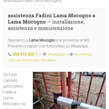
assistenza Fadini Lama Mocogno!
assistenza Fadini Lama Mocogno a
Lama Mocogno
— installazione,
assistenza e manutenzione
Operiamo a
Lama Mocogno
e in provincia di MO.
Preventivo rapido con foto/video su WhatsApp.
📞
059 913 003 1
• 💬
WhatsApp
• 🌐
Assistenza
Cancelli Automatici Modena
Se il tuo
cancello
automatico
Fadini a
Lama
Mocogno ha