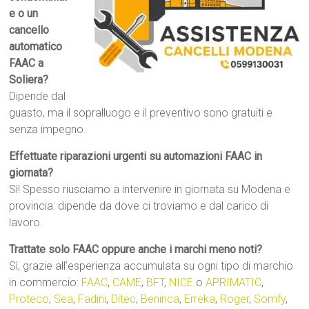
e o un
cancello
automatico
FAAC a
Soliera?
Dipende dal
guasto, ma il sopralluogo e il preventivo sono gratuiti e
senza impegno.
Effettuate riparazioni urgenti su automazioni FAAC in
giornata?
Sì! Spesso riusciamo a intervenire in giornata su Modena e
provincia: dipende da dove ci troviamo e dal carico di
lavoro.
Trattate solo FAAC oppure anche i marchi meno noti?
Sì, grazie all’esperienza accumulata su ogni tipo di marchio
in commercio:
FAAC
,
CAME
,
BFT
,
NICE
o
APRIMATIC
,
Proteco
,
Sea
,
Fadini
,
Ditec
,
Beninca
,
Erreka
,
Roger
,
Somfy
,