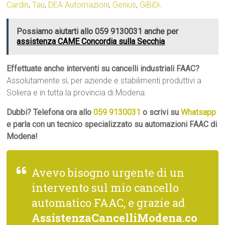
Cardin
,
Tau
,
DEA Automazioni
,
Genius
,
GiBiDi
.
Possiamo aiutarti allo 059 9130031 anche per
assistenza CAME Concordia sulla Secchia
Effettuate anche interventi su cancelli industriali FAAC?
Assolutamente sì, per aziende e stabilimenti produttivi a
Soliera e in tutta la provincia di Modena.
Dubbi? Telefona ora allo
059 9130031
o scrivi su
Whatsapp
e parla con un tecnico specializzato su automazioni FAAC di
Modena!
Avevo bisogno urgente di un
intervento sul mio cancello
automatico FAAC, e grazie ad
AssistenzaCancelliModena.co