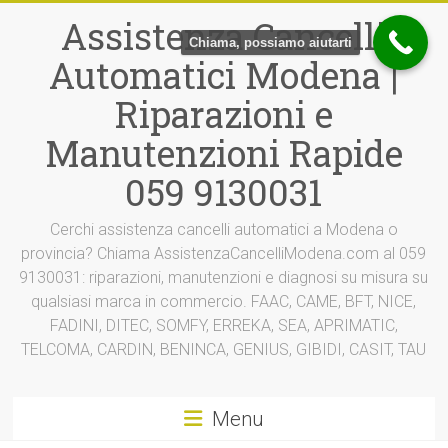
Vai
Assistenza Cancelli
al
Chiama, possiamo aiutarti
contenuto
Automatici Modena |
Riparazioni e
Manutenzioni Rapide
059 9130031
Cerchi assistenza cancelli automatici a Modena o
provincia? Chiama AssistenzaCancelliModena.com al 059
9130031: riparazioni, manutenzioni e diagnosi su misura su
qualsiasi marca in commercio. FAAC, CAME, BFT, NICE,
FADINI, DITEC, SOMFY, ERREKA, SEA, APRIMATIC,
TELCOMA, CARDIN, BENINCA, GENIUS, GIBIDI, CASIT, TAU
Menu