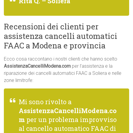
Rita Q. – Soliera
Recensioni dei clienti per
assistenza cancelli automatici
FAAC a Modena e provincia
Ecco cosa raccontano i nostri clienti che hanno scelto
AssistenzaCancelliModena.com
per l’assistenza e la
riparazione dei cancelli automatici FAAC a Soliera e nelle
zone limitrofe:
Mi sono rivolto a
AssistenzaCancelliModena.co
m
per un problema improvviso
al cancello automatico FAAC di