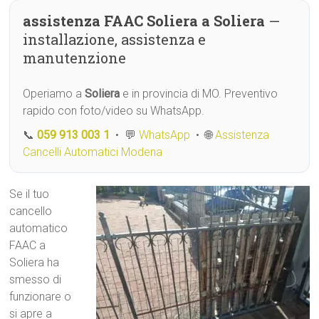
assistenza FAAC Soliera a Soliera
—
installazione, assistenza e
manutenzione
Operiamo a
Soliera
e in provincia di MO. Preventivo
rapido con foto/video su WhatsApp.
📞
059 913 003 1
• 💬
WhatsApp
• 🌐
Assistenza
Cancelli Automatici Modena
Se il tuo
cancello
automatico
FAAC a
Soliera ha
smesso di
funzionare o
si apre a