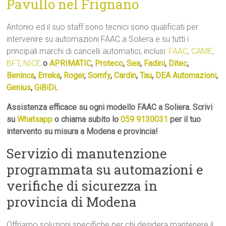
Pavullo nel Frignano
Antonio ed il suo staff sono tecnici sono qualificati per
intervenire su automazioni FAAC a Soliera e su tutti i
principali marchi di cancelli automatici, inclusi:
FAAC
,
CAME
,
BFT
,
NICE
o
APRIMATIC
,
Proteco
,
Sea
,
Fadini
,
Ditec
,
Beninca
,
Erreka
,
Roger
,
Somfy
,
Cardin
,
Tau
,
DEA Automazioni
,
Genius
,
GiBiDi
.
Assistenza efficace su ogni modello FAAC a Soliera. Scrivi
su
Whatsapp
o chiama subito lo
059 9130031
per il tuo
intervento su misura a Modena e provincia!
Servizio di manutenzione
programmata su automazioni e
verifiche di sicurezza in
provincia di Modena
Offriamo soluzioni specifiche per chi desidera mantenere il