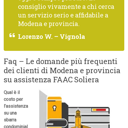
consiglio vivamente a chi cerca
un servizio serio e affidabile a
Modena e provincia.
Lorenzo W. – Vignola
Faq – Le domande più frequenti
dei clienti di Modena e provincia
su assistenza FAAC Soliera
Qual è il
costo per
l’assistenza
su una
sbarra
condominial