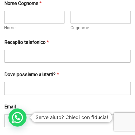
Nome Cognome
*
Nome
Cognome
Recapito telefonico
*
r
Dove possiamo aiutarti?
*
i
c
h
i
e
s
Email
t
a
Serve aiuto? Chiedi con fiducia!
*
N
o