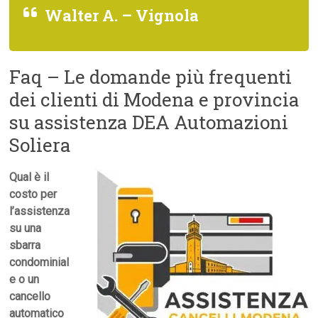
Walter A. – Vignola
Faq – Le domande più frequenti
dei clienti di Modena e provincia
su assistenza DEA Automazioni
Soliera
Qual è il
costo per
l’assistenza
su una
sbarra
condominial
e o un
cancello
automatico