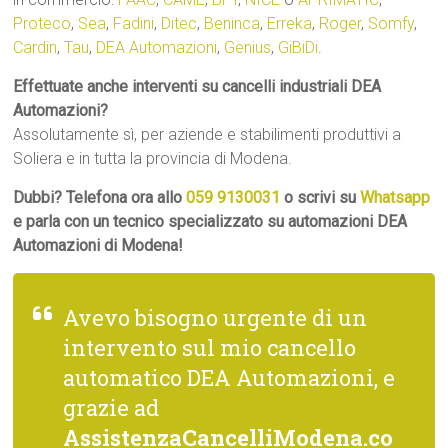
Proteco
,
Sea
,
Fadini
,
Ditec
,
Beninca
,
Erreka
,
Roger
,
Somfy
,
Cardin
,
Tau
,
DEA Automazioni
,
Genius
,
GiBiDi
.
Effettuate anche interventi su cancelli industriali DEA
Automazioni?
Assolutamente sì, per aziende e stabilimenti produttivi a
Soliera e in tutta la provincia di Modena.
Dubbi? Telefona ora allo
059 9130031
o scrivi su
Whatsapp
e parla con un tecnico specializzato su automazioni DEA
Automazioni di Modena!
Avevo bisogno urgente di un
intervento sul mio cancello
automatico DEA Automazioni, e
grazie ad
AssistenzaCancelliModena.co