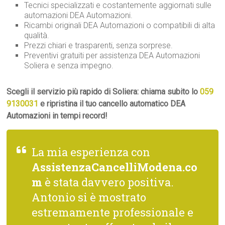
Tecnici specializzati e costantemente aggiornati sulle
automazioni DEA Automazioni.
Ricambi originali DEA Automazioni o compatibili di alta
qualità.
Prezzi chiari e trasparenti, senza sorprese.
Preventivi gratuiti per assistenza DEA Automazioni
Soliera e senza impegno.
Scegli il servizio più rapido di Soliera: chiama subito lo
059
9130031
e ripristina il tuo cancello automatico DEA
Automazioni in tempi record!
La mia esperienza con
AssistenzaCancelliModena.co
m
è stata davvero positiva.
Antonio si è mostrato
estremamente professionale e