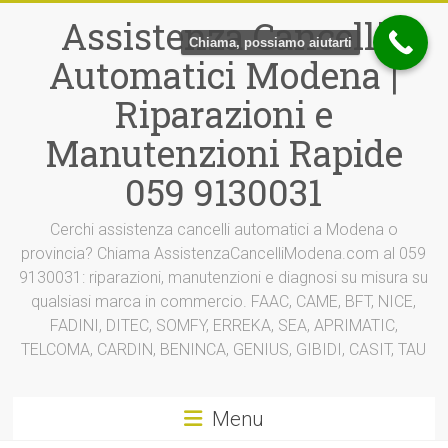
Vai
Assistenza Cancelli
al
Chiama, possiamo aiutarti
contenuto
Automatici Modena |
Riparazioni e
Manutenzioni Rapide
059 9130031
Cerchi assistenza cancelli automatici a Modena o
provincia? Chiama AssistenzaCancelliModena.com al 059
9130031: riparazioni, manutenzioni e diagnosi su misura su
qualsiasi marca in commercio. FAAC, CAME, BFT, NICE,
FADINI, DITEC, SOMFY, ERREKA, SEA, APRIMATIC,
TELCOMA, CARDIN, BENINCA, GENIUS, GIBIDI, CASIT, TAU
Menu