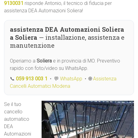
9130031
risponde Antonio, il tecnico di fiducia per
assistenza DEA Automazioni Soliera!
assistenza DEA Automazioni Soliera
a Soliera
— installazione, assistenza e
manutenzione
Operiamo a
Soliera
e in provincia di MO. Preventivo
rapido con foto/video su WhatsApp.
📞
059 913 003 1
• 💬
WhatsApp
• 🌐
Assistenza
Cancelli Automatici Modena
Se il tuo
cancello
automatico
DEA
Automazioni