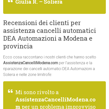
Giulia R. – Soliera
Recensioni dei clienti per
assistenza cancelli automatici
DEA Automazioni a Modena e
provincia
Ecco cosa raccontano i nostri clienti che hanno scelto
AssistenzaCancelliModena.com
per l’assistenza e la
riparazione dei cancelli automatici DEA Automazioni a
Soliera e nelle zone limitrofe:
Mi sono rivolto a
AssistenzaCancelliModena.co
m
per un problema improvviso