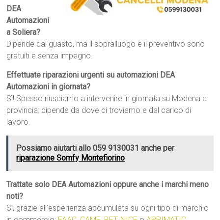
DEA
Automazioni
a Soliera?
Dipende dal guasto, ma il sopralluogo e il preventivo sono
gratuiti e senza impegno.
Effettuate riparazioni urgenti su automazioni DEA
Automazioni in giornata?
Sì! Spesso riusciamo a intervenire in giornata su Modena e
provincia: dipende da dove ci troviamo e dal carico di
lavoro.
Possiamo aiutarti allo 059 9130031 anche per
riparazione Somfy Montefiorino
Trattate solo DEA Automazioni oppure anche i marchi meno
noti?
Sì, grazie all’esperienza accumulata su ogni tipo di marchio
in commercio:
FAAC
,
CAME
,
BFT
,
NICE
o
APRIMATIC
,