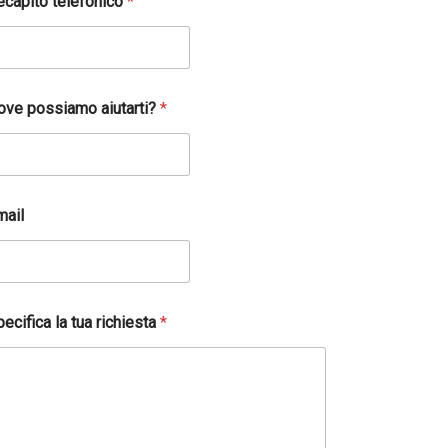
ecapito telefonico
*
ove possiamo aiutarti?
*
mail
ecifica la tua richiesta
*