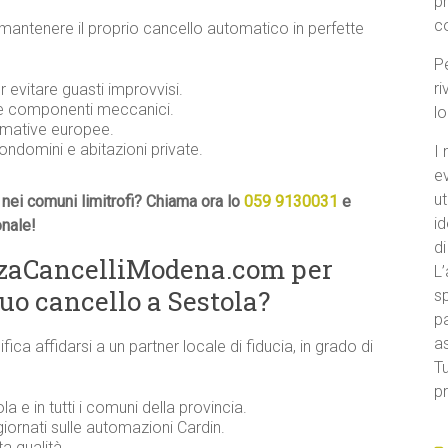
p
c
 mantenere il proprio cancello automatico in perfette
Pe
ri
evitare guasti improvvisi.
 e componenti meccanici.
l
ormative europee.
condomini e abitazioni private.
I 
e
ut
nei comuni limitrofi? Chiama ora lo
059 9130031
e
id
onale!
di
nzaCancelliModena.com per
L’
uo cancello a Sestola?
sp
pa
a
ifica affidarsi a un partner locale di fiducia, in grado di
Tu
pr
la e in tutti i comuni della provincia.
iornati sulle automazioni Cardin.
ta qualità.