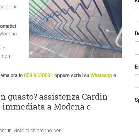
R
ocale che
tomatici
D
 Modena,
,
lo,
e non
*
E
N
o
iama ora lo
059 9130031
oppure scrivi su
Whatsapp
e
m
e
*
n guasto? assistenza Cardin
Sp
ne immediata a Modena e
comuni vicini ci chiamano per: