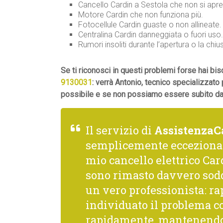
Cancello Cardin a Sestola che non si apre
Motore Cardin che non funziona più.
Fotocellule Cardin guaste o non allineate.
Centralina Cardin danneggiata o fuori uso.
Rumori insoliti durante l’apertura o la chiu
Se ti riconosci in questi problemi forse hai b
9130031
: verrà Antonio, tecnico specializzato 
possibile e se non possiamo essere subito da t
Il servizio di
AssistenzaC
semplicemente ecceziona
mio cancello elettrico Card
sono rimasto davvero sodd
un vero professionista: rap
individuato il problema co
rapidamente, mantenendo 