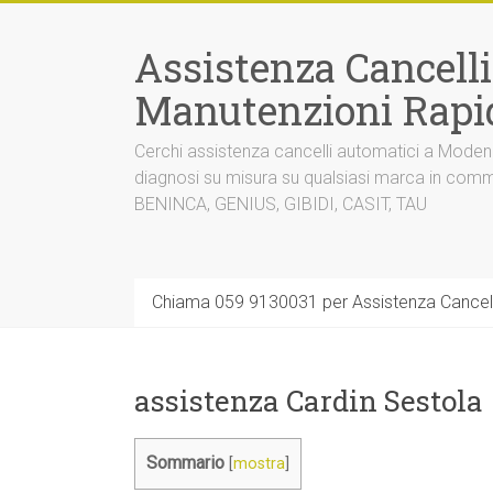
Vai
al
Assistenza Cancell
contenuto
Manutenzioni Rapi
Cerchi assistenza cancelli automatici a Mode
diagnosi su misura su qualsiasi marca in co
BENINCA, GENIUS, GIBIDI, CASIT, TAU
Chiama 059 9130031 per Assistenza Cancel
assistenza Cardin Sestola
Sommario
[
mostra
]