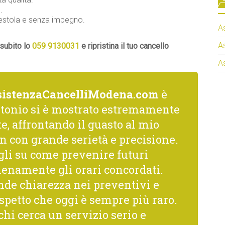
.
 Sestola e senza impegno.
A
A
 subito lo
059 9130031
e ripristina il tuo cancello
A
sistenzaCancelliModena.com
è
ntonio si è mostrato estremamente
, affrontando il guasto al mio
n con grande serietà e precisione.
gli su come prevenire futuri
ienamente gli orari concordati.
nde chiarezza nei preventivi e
spetto che oggi è sempre più raro.
hi cerca un servizio serio e