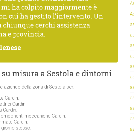
A
he mi ha colpito maggiormente è
A
con cui ha gestito l’intervento. Un
a chiunque cerchi assistenza
a
na e provincia.
a
a
denese
a
a
su misura a Sestola e dintorni
a
i e aziende della zona di Sestola per:
a
a
te Cardin.
ttrici Cardin.
a
a Cardin.
 componenti meccaniche Cardin.
a
ammate Cardin.
l giorno stesso.
a