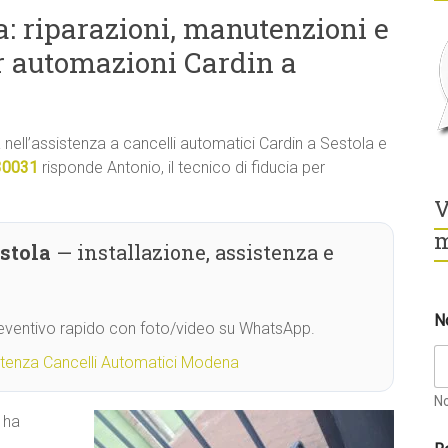
a: riparazioni, manutenzioni e
r automazioni Cardin a
tà nell’assistenza a cancelli automatici Cardin a Sestola e
30031
risponde Antonio, il tecnico di fiducia per
V
m
stola
— installazione, assistenza e
N
reventivo rapido con foto/video su WhatsApp.
stenza Cancelli Automatici Modena
N
 ha