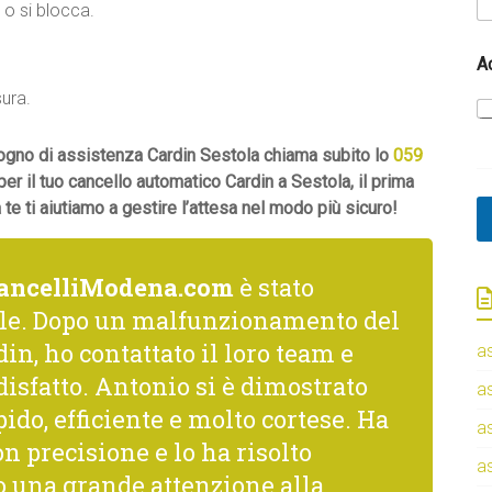
 o si blocca.
A
sura.
isogno di assistenza Cardin Sestola chiama subito lo
059
per il tuo cancello automatico Cardin a Sestola, il prima
e ti aiutiamo a gestire l’attesa nel modo più sicuro!
ancelliModena.com
è stato
le. Dopo un malfunzionamento del
in, ho contattato il loro team e
a
isfatto. Antonio si è dimostrato
a
ido, efficiente e molto cortese. Ha
a
n precisione e lo ha risolto
a
una grande attenzione alla