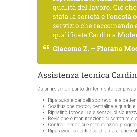
qualità del lavoro. Ciò c
stata la serietà e l’onestà 
servizio che raccomando 
qualificata Cardin a Mode
Giacomo Z. – Fiorano Mo
Assistenza tecnica Cardin 
Da anni siamo il punto di riferimento per privat
Riparazione cancelli scorrevoli e a batten
Sostituzione motori, centraline e quadri ele
Ripristino fotocellule e sensori di sicurezz
Revisione e manutenzione di serrature e
Controlli periodici e manutenzioni progr
Riparazioni urgenti e su chiamata, anche i