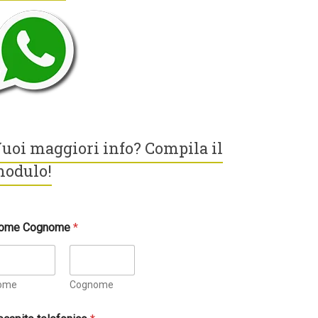
uoi maggiori info? Compila il
odulo!
ome Cognome
*
ome
Cognome