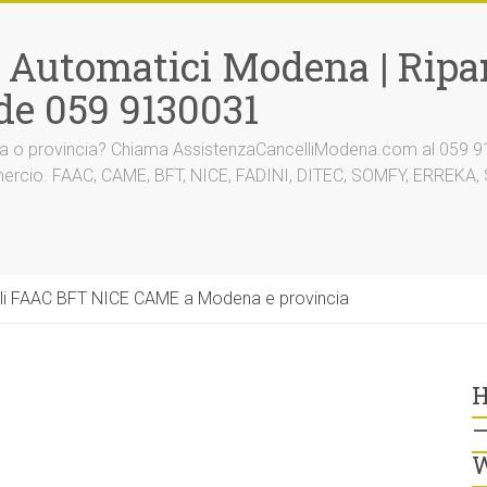
i Automatici Modena | Ripar
de 059 9130031
na o provincia? Chiama AssistenzaCancelliModena.com al 059 91
mmercio. FAAC, CAME, BFT, NICE, FADINI, DITEC, SOMFY, ERREK
li FAAC BFT NICE CAME a Modena e provincia
H
–
W