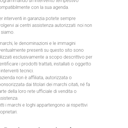
rogrammando un intervento tempestivo
ompatibilmente con la sua agenda.
r interventi in garanzia potete sempre
volgervi ai centri assistenza autorizzati: noi non
o siamo.
marchi, le denominazioni e le immagini
ventualmente presenti su questo sito sono
ilizzati esclusivamente a scopo descrittivo per
entificare i prodotti trattati, installati o oggetto
 interventi tecnici.
azienda non è affiliata, autorizzata o
onsorizzata dai titolari dei marchi citati, né fa
rte della loro rete ufficiale di vendita o
ssistenza.
tti i marchi e loghi appartengono ai rispettivi
oprietari.