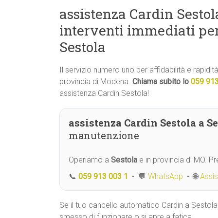
assistenza Cardin Sestol
interventi immediati pe
Sestola
Il servizio numero uno per affidabilità e rapidi
provincia di Modena.
Chiama subito lo
059 91
assistenza Cardin Sestola!
assistenza Cardin Sestola a Se
manutenzione
Operiamo a
Sestola
e in provincia di MO. P
📞
059 913 003 1
• 💬
WhatsApp
• 🌐
Assi
Se il tuo cancello automatico Cardin a Sestola
smesso di funzionare o si apre a fatica,