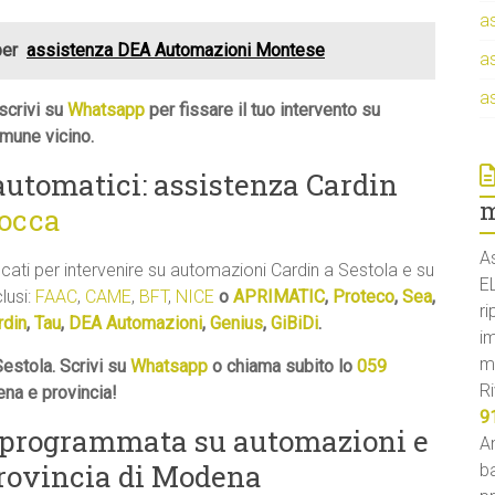
a
per
assistenza DEA Automazioni Montese
a
a
scrivi su
Whatsapp
per fissare il tuo intervento su
mune vicino.
 automatici: assistenza Cardin
m
Zocca
A
icati per intervenire su automazioni Cardin a Sestola e su
E
clusi:
FAAC
,
CAME
,
BFT
,
NICE
o
APRIMATIC
,
Proteco
,
Sea
,
ri
rdin
,
Tau
,
DEA Automazioni
,
Genius
,
GiBiDi
.
i
m
estola. Scrivi su
Whatsapp
o chiama subito lo
059
Ri
ena e provincia!
9
 programmata su automazioni e
An
provincia di Modena
ba