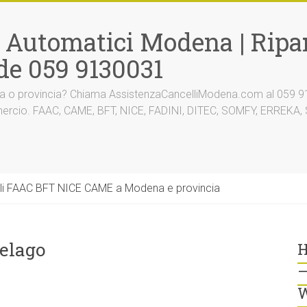
i Automatici Modena | Ripar
de 059 9130031
na o provincia? Chiama AssistenzaCancelliModena.com al 059 91
mmercio. FAAC, CAME, BFT, NICE, FADINI, DITEC, SOMFY, ERREK
li FAAC BFT NICE CAME a Modena e provincia
pelago
H
–
W