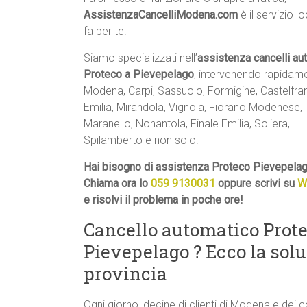
AssistenzaCancelliModena.com
è il servizio l
fa per te.
Siamo specializzati nell’
assistenza cancelli au
Proteco a Pievepelago
, intervenendo rapidam
Modena, Carpi, Sassuolo, Formigine, Castelfr
Emilia, Mirandola, Vignola, Fiorano Modenese,
Maranello, Nonantola, Finale Emilia, Soliera,
Spilamberto e non solo.
Hai bisogno di assistenza Proteco Pievepelag
Chiama ora lo
059 9130031
oppure scrivi su
W
e risolvi il problema in poche ore!
Cancello automatico Prote
Pievepelago ? Ecco la so
provincia
Ogni giorno, decine di clienti di Modena e dei 