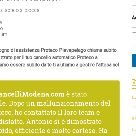
i apre o si blocca.
A
e.
o.
sura.
bisogno di assistenza Proteco Pievepelago chiama subito
lizzato per il tuo cancello automatico Proteco a
mo essere subito da te ti aiutiamo a gestire l’attesa nel
ancelliModena.com
è stato
a
le. Dopo un malfunzionamento del
a
eco, ho contattato il loro team e
a
isfatto. Antonio si è dimostrato
ido, efficiente e molto cortese. Ha
a