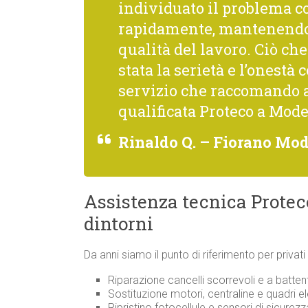
individuato il problema co
rapidamente, mantenendo 
qualità del lavoro. Ciò c
stata la serietà e l’onestà 
servizio che raccomando 
qualificata Proteco a Mode
Rinaldo Q. – Fiorano Mo
Assistenza tecnica Protec
dintorni
Da anni siamo il punto di riferimento per privat
Riparazione cancelli scorrevoli e a batte
Sostituzione motori, centraline e quadri el
Ripristino fotocellule e sensori di sicurez