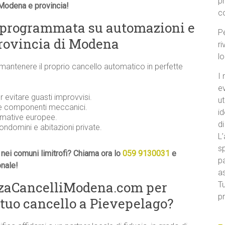
p
 Modena e provincia!
c
 programmata su automazioni e
Pe
provincia di Modena
ri
l
 mantenere il proprio cancello automatico in perfette
I 
e
evitare guasti improvvisi.
ut
 e componenti meccanici.
id
ormative europee.
di
condomini e abitazioni private.
L’
sp
nei comuni limitrofi? Chiama ora lo
059 9130031
e
pa
onale!
a
nzaCancelliModena.com per
Tu
pr
 tuo cancello a Pievepelago?