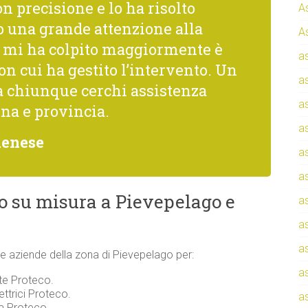
n precisione e lo ha risolto
A
una grande attenzione alla
A
he mi ha colpito maggiormente è
a
con cui ha gestito l’intervento. Un
a
a chiunque cerchi assistenza
a
na e provincia.
a
denese
a
a
o su misura a Pievepelago e
a
a
a
i e aziende della zona di Pievepelago per:
a
nte Proteco.
ettrici Proteco.
a
za Proteco.