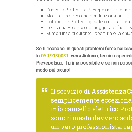
Cancello Proteco a Pievepelago che non s
Motore Proteco che non funziona più.
Fotocellule Proteco guaste o non allineat
Centralina Proteco danneggiata o fuori us
Rumori insoliti durante l’apertura o la chiu
Se ti riconosci in questi problemi forse hai 
lo
059 9130031
: verrà Antonio, tecnico specia
Pievepelago, il prima possibile e se non possia
modo più sicuro!
Il servizio di
AssistenzaC
semplicemente ecceziona
mio cancello elettrico Prot
sono rimasto davvero sodd
un vero professionista: rap