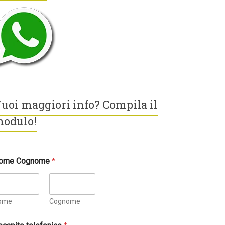
uoi maggiori info? Compila il
odulo!
ome Cognome
*
ome
Cognome