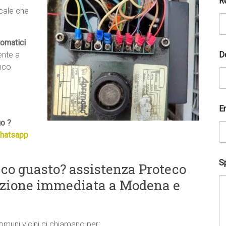
R
e
ocale che
tomatici
D
ente a
anco
E
o ?
hatsapp
Sp
co guasto? assistenza Proteco
luzione immediata a Modena e
comuni vicini ci chiamano per: