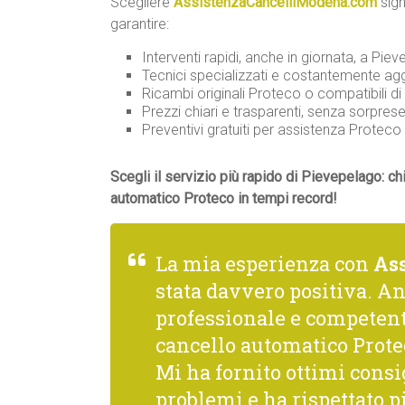
Scegliere
AssistenzaCancelliModena.com
sign
garantire:
Interventi rapidi, anche in giornata, a Piev
Tecnici specializzati e costantemente agg
Ricambi originali Proteco o compatibili di 
Prezzi chiari e trasparenti, senza sorprese
Preventivi gratuiti per assistenza Prote
Scegli il servizio più rapido di Pievepelago: ch
automatico Proteco in tempi record!
La mia esperienza con
As
stata davvero positiva. A
professionale e competente
cancello automatico Prote
Mi ha fornito ottimi consi
problemi e ha rispettato p