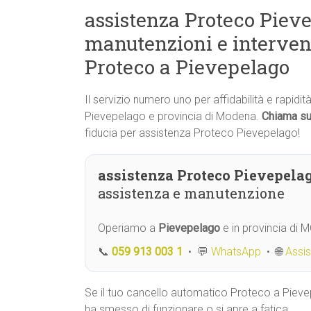
assistenza Proteco Pieve
manutenzioni e interven
Proteco a Pievepelago
Il servizio numero uno per affidabilità e rapidi
Pievepelago e provincia di Modena.
Chiama su
fiducia per assistenza Proteco Pievepelago!
assistenza Proteco Pievepela
assistenza e manutenzione
Operiamo a
Pievepelago
e in provincia di 
📞
059 913 003 1
• 💬
WhatsApp
• 🌐
Assi
Se il tuo cancello automatico Proteco a Piev
ha smesso di funzionare o si apre a fatica,