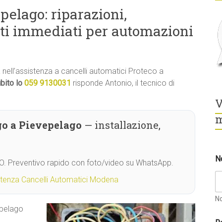
pelago: riparazioni,
ti immediati per automazioni
tà nell’assistenza a cancelli automatici Proteco a
bito lo
059 9130031
risponde Antonio, il tecnico di
V
m
go a Pievepelago
— installazione,
*
N
N
MO. Preventivo rapido con foto/video su WhatsApp.
o
m
stenza Cancelli Automatici Modena
e
D
N
o
epelago
v