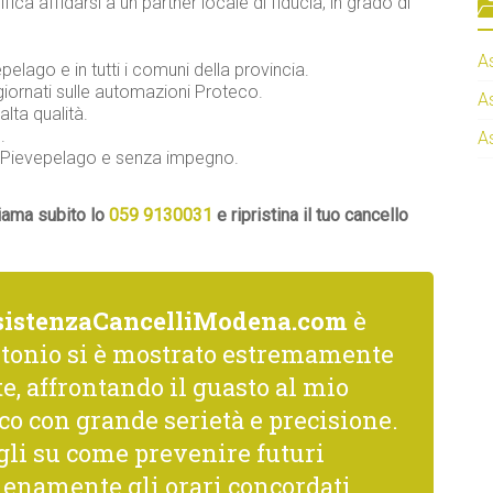
ifica affidarsi a un partner locale di fiducia, in grado di
A
epelago e in tutti i comuni della provincia.
iornati sulle automazioni Proteco.
A
alta qualità.
.
A
co Pievepelago e senza impegno.
iama subito lo
059 9130031
e ripristina il tuo cancello
sistenzaCancelliModena.com
è
ntonio si è mostrato estremamente
, affrontando il guasto al mio
co con grande serietà e precisione.
gli su come prevenire futuri
ienamente gli orari concordati.