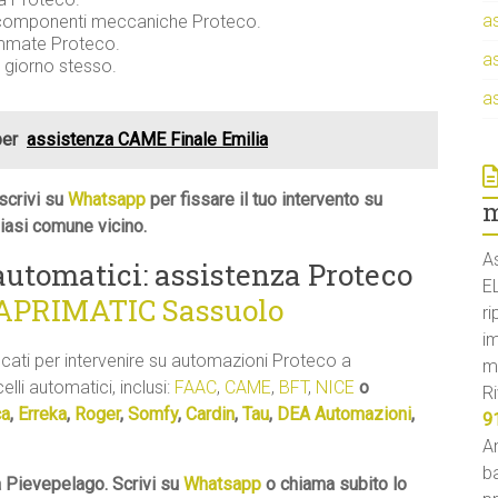
a
e componenti meccaniche Proteco.
ammate Proteco.
a
l giorno stesso.
a
per
assistenza CAME Finale Emilia
scrivi su
Whatsapp
per fissare il tuo intervento su
m
iasi comune vicino.
A
 automatici: assistenza Proteco
E
 APRIMATIC Sassuolo
ri
i
ficati per intervenire su automazioni Proteco a
m
elli automatici, inclusi:
FAAC
,
CAME
,
BFT
,
NICE
o
Ri
ca
,
Erreka
,
Roger
,
Somfy
,
Cardin
,
Tau
,
DEA Automazioni
,
9
An
ba
 Pievepelago. Scrivi su
Whatsapp
o chiama subito lo