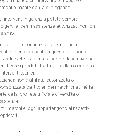
rogrammando un intervento tempestivo
ompatibilmente con la sua agenda.
r interventi in garanzia potete sempre
volgervi ai centri assistenza autorizzati: noi non
o siamo.
marchi, le denominazioni e le immagini
ventualmente presenti su questo sito sono
ilizzati esclusivamente a scopo descrittivo per
entificare i prodotti trattati, installati o oggetto
 interventi tecnici.
azienda non è affiliata, autorizzata o
onsorizzata dai titolari dei marchi citati, né fa
rte della loro rete ufficiale di vendita o
ssistenza.
tti i marchi e loghi appartengono ai rispettivi
oprietari.