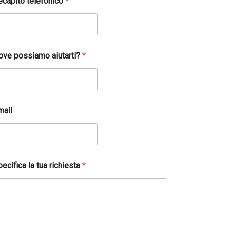
ecapito telefonico
*
ove possiamo aiutarti?
*
mail
ecifica la tua richiesta
*