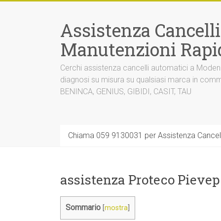
Vai
al
Assistenza Cancell
contenuto
Manutenzioni Rapi
Cerchi assistenza cancelli automatici a Mode
diagnosi su misura su qualsiasi marca in co
BENINCA, GENIUS, GIBIDI, CASIT, TAU
Chiama 059 9130031 per Assistenza Cancel
assistenza Proteco Pieve
Sommario
[
mostra
]