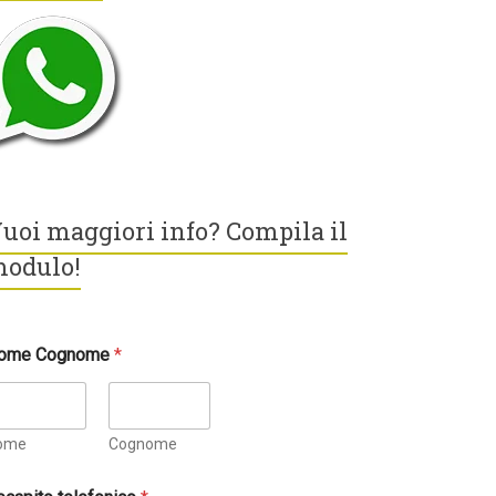
uoi maggiori info? Compila il
odulo!
ome Cognome
*
ome
Cognome