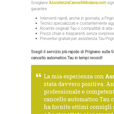
Scegliere
AssistenzaCancelliModena.com
sign
garantire:
Interventi rapidi, anche in giornata, a Prig
Tecnici specializzati e costantemente agg
Ricambi originali Tau o compatibili di alta 
Prezzi chiari e trasparenti, senza sorprese
Preventivi gratuiti per assistenza Tau Pr
Scegli il servizio più rapido di Prignano sulla 
cancello automatico Tau in tempi record!
La mia esperienza con
As
stata davvero positiva. A
professionale e competente
cancello automatico Tau c
ha fornito ottimi consigl