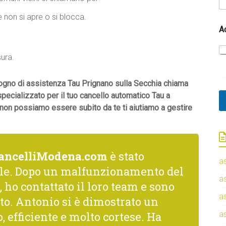
 non si apre o si blocca.
C
A
o
g
n
sura.
o
m
e
isogno di assistenza Tau Prignano sulla Secchia chiama
*
 specializzato per il tuo cancello automatico Tau a
*
 non possiamo essere subito da te ti aiutiamo a gestire
ancelliModena.com
è stato
a
le. Dopo un malfunzionamento del
a
 ho contattato il loro team e sono
a
to. Antonio si è dimostrato un
, efficiente e molto cortese. Ha
a