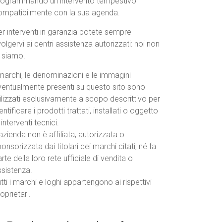
rogrammando un intervento tempestivo
ompatibilmente con la sua agenda.
r interventi in garanzia potete sempre
volgervi ai centri assistenza autorizzati: noi non
o siamo.
marchi, le denominazioni e le immagini
ventualmente presenti su questo sito sono
ilizzati esclusivamente a scopo descrittivo per
entificare i prodotti trattati, installati o oggetto
 interventi tecnici.
azienda non è affiliata, autorizzata o
onsorizzata dai titolari dei marchi citati, né fa
rte della loro rete ufficiale di vendita o
ssistenza.
tti i marchi e loghi appartengono ai rispettivi
oprietari.