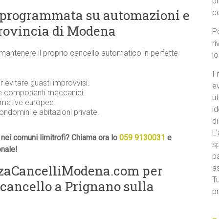
p
 programmata su automazioni e
c
provincia di Modena
Pe
ri
 mantenere il proprio cancello automatico in perfette
l
I 
evitare guasti improvvisi.
e
 e componenti meccanici.
ut
ormative europee.
id
condomini e abitazioni private.
di
L’
nei comuni limitrofi? Chiama ora lo
059 9130031
e
sp
onale!
pa
nzaCancelliModena.com per
a
Tu
 cancello a Prignano sulla
pr