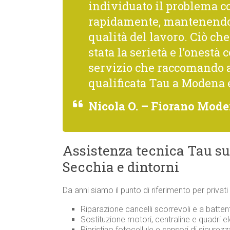
individuato il problema co
rapidamente, mantenendo 
qualità del lavoro. Ciò c
stata la serietà e l’onestà 
servizio che raccomando 
qualificata Tau a Modena 
Nicola O. – Fiorano Mod
Assistenza tecnica Tau su
Secchia e dintorni
Da anni siamo il punto di riferimento per privat
Riparazione cancelli scorrevoli e a batten
Sostituzione motori, centraline e quadri ele
Ripristino fotocellule e sensori di sicurezz