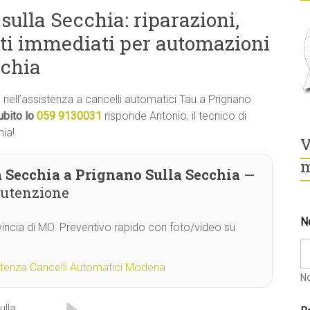
sulla Secchia: riparazioni,
ti immediati per automazioni
cchia
tà nell’assistenza a cancelli automatici Tau a Prignano
ubito lo
059 9130031
risponde Antonio, il tecnico di
hia!
V
m
 Secchia a Prignano Sulla Secchia
—
nutenzione
N
vincia di MO. Preventivo rapido con foto/video su
stenza Cancelli Automatici Modena
N
ulla