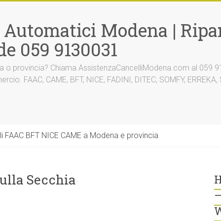
i Automatici Modena | Ripar
de 059 9130031
na o provincia? Chiama AssistenzaCancelliModena.com al 059 91
mmercio. FAAC, CAME, BFT, NICE, FADINI, DITEC, SOMFY, ERREK
li FAAC BFT NICE CAME a Modena e provincia
ulla Secchia
H
–
W