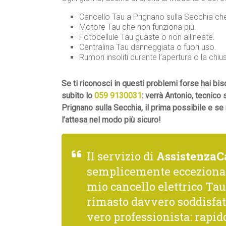
Cancello Tau a Prignano sulla Secchia che
Motore Tau che non funziona più.
Fotocellule Tau guaste o non allineate.
Centralina Tau danneggiata o fuori uso.
Rumori insoliti durante l’apertura o la chiu
Se ti riconosci in questi problemi forse hai b
subito lo
059 9130031
: verrà Antonio, tecnico
Prignano sulla Secchia, il prima possibile e se
l’attesa nel modo più sicuro!
Il servizio di
AssistenzaC
semplicemente ecceziona
mio cancello elettrico Tau,
rimasto davvero soddisfat
vero professionista: rapido