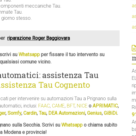
a
e componenti meccaniche Tau.
ammate Tau.
a
l giorno stesso.
a
per
riparazione Roger Baggiovara
scrivi su
Whatsapp
per fissare il tuo intervento su
m
qualsiasi comune vicino.
A
 automatici: assistenza Tau
E
assistenza Tau Cognento
ri
i
icati per intervenire su automazioni Tau a Prignano sulla
m
automatici, inclusi:
FAAC
,
CAME
,
BFT
,
NICE
o
APRIMATIC
,
Ri
ger
,
Somfy
,
Cardin
,
Tau
,
DEA Automazioni
,
Genius
,
GiBiDi
.
9
An
nano sulla Secchia. Scrivi su
Whatsapp
o chiama subito
ba
a a Modena e provincia!