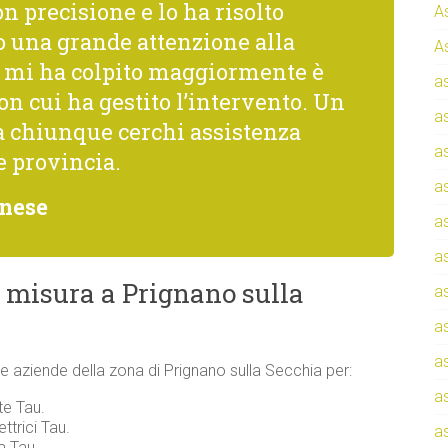
n precisione e lo ha risolto
A
una grande attenzione alla
A
he mi ha colpito maggiormente è
a
con cui ha gestito l’intervento. Un
a
a chiunque cerchi assistenza
a
e provincia.
a
enese
a
a
 misura a Prignano sulla
a
a
a
i e aziende della zona di Prignano sulla Secchia per:
a
te Tau.
ttrici Tau.
a
a Tau.