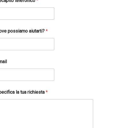
ecapito telefonico
*
ove possiamo aiutarti?
*
mail
ecifica la tua richiesta
*