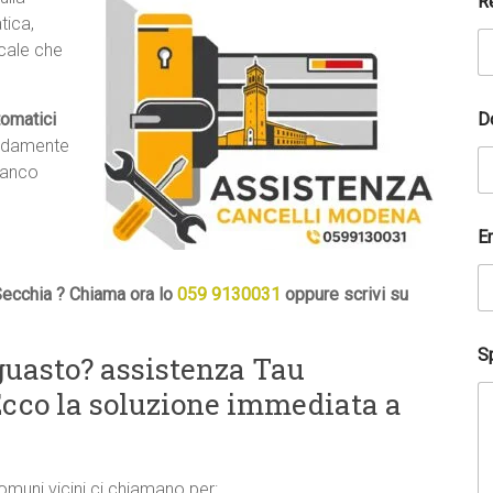
R
tica,
ocale che
D
tomatici
pidamente
ranco
E
Secchia ? Chiama ora lo
059 9130031
oppure scrivi su
Sp
guasto? assistenza Tau
Ecco la soluzione immediata a
comuni vicini ci chiamano per: