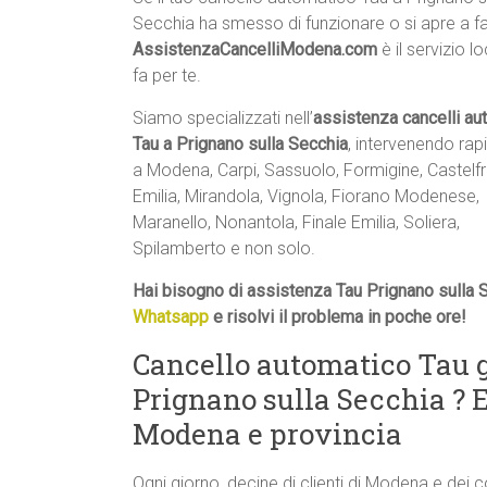
Secchia ha smesso di funzionare o si apre a fa
AssistenzaCancelliModena.com
è il servizio l
fa per te.
Siamo specializzati nell’
assistenza cancelli au
Tau a Prignano sulla Secchia
, intervenendo ra
a Modena, Carpi, Sassuolo, Formigine, Castelf
Emilia, Mirandola, Vignola, Fiorano Modenese,
Maranello, Nonantola, Finale Emilia, Soliera,
Spilamberto e non solo.
Hai bisogno di assistenza Tau Prignano sulla 
Whatsapp
e risolvi il problema in poche ore!
Cancello automatico Tau 
Prignano sulla Secchia ? 
Modena e provincia
Ogni giorno, decine di clienti di Modena e dei 