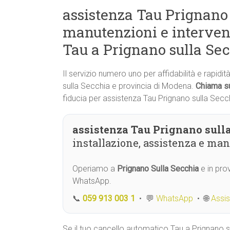
assistenza Tau Prignano 
manutenzioni e interven
Tau a Prignano sulla Se
Il servizio numero uno per affidabilità e rapidi
sulla Secchia e provincia di Modena.
Chiama s
fiducia per assistenza Tau Prignano sulla Secc
assistenza Tau Prignano sulla
installazione, assistenza e ma
Operiamo a
Prignano Sulla Secchia
e in pro
WhatsApp.
📞
059 913 003 1
• 💬
WhatsApp
• 🌐
Assi
Se il tuo cancello automatico Tau a Prignano s