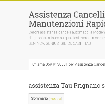
Vai
al
Assistenza Cancell
contenuto
Manutenzioni Rapi
Cerchi assistenza cancelli automatici a Mode
diagnosi su misura su qualsiasi marca in co
BENINCA, GENIUS, GIBIDI, CASIT, TAU
Chiama 059 9130031 per Assistenza Cancel
assistenza Tau Prignano s
Sommario
[
mostra
]