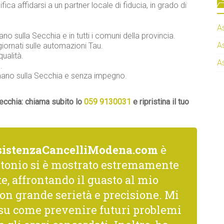
ifica affidarsi a un partner locale di fiducia, in grado di
A
nano sulla Secchia e in tutti i comuni della provincia.
A
iornati sulle automazioni Tau.
qualità.
A
.
ignano sulla Secchia e senza impegno.
Secchia: chiama subito lo
059 9130031
e ripristina il tuo
sistenzaCancelliModena.com
è
ntonio si è mostrato estremamente
, affrontando il guasto al mio
on grande serietà e precisione. Mi
i su come prevenire futuri problemi