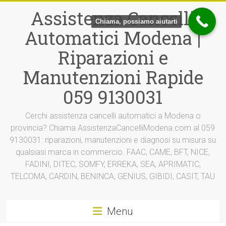
Vai
Assistenza Cancelli
al
Chiama, possiamo aiutarti
contenuto
Automatici Modena |
Riparazioni e
Manutenzioni Rapide
059 9130031
Cerchi assistenza cancelli automatici a Modena o
provincia? Chiama AssistenzaCancelliModena.com al 059
9130031: riparazioni, manutenzioni e diagnosi su misura su
qualsiasi marca in commercio. FAAC, CAME, BFT, NICE,
FADINI, DITEC, SOMFY, ERREKA, SEA, APRIMATIC,
TELCOMA, CARDIN, BENINCA, GENIUS, GIBIDI, CASIT, TAU
Menu