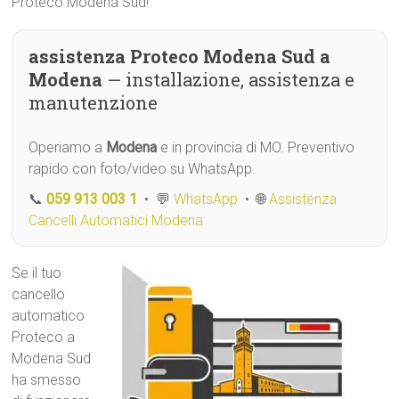
Proteco Modena Sud!
assistenza Proteco Modena Sud a
Modena
— installazione, assistenza e
manutenzione
Operiamo a
Modena
e in provincia di MO. Preventivo
rapido con foto/video su WhatsApp.
📞
059 913 003 1
• 💬
WhatsApp
• 🌐
Assistenza
Cancelli Automatici Modena
Se il tuo
cancello
automatico
Proteco a
Modena Sud
ha smesso