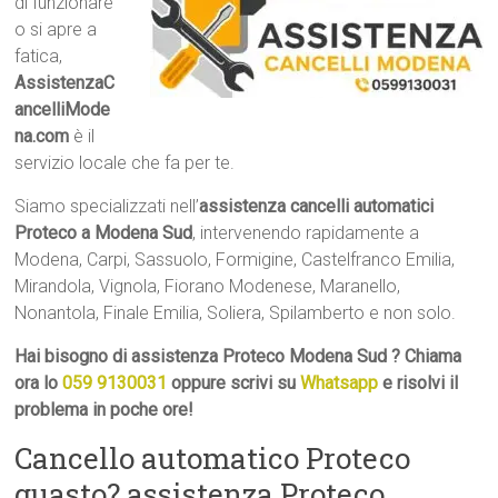
di funzionare
o si apre a
fatica,
AssistenzaC
ancelliMode
na.com
è il
servizio locale che fa per te.
Siamo specializzati nell’
assistenza cancelli automatici
Proteco a Modena Sud
, intervenendo rapidamente a
Modena, Carpi, Sassuolo, Formigine, Castelfranco Emilia,
Mirandola, Vignola, Fiorano Modenese, Maranello,
Nonantola, Finale Emilia, Soliera, Spilamberto e non solo.
Hai bisogno di assistenza Proteco Modena Sud ? Chiama
ora lo
059 9130031
oppure scrivi su
Whatsapp
e risolvi il
problema in poche ore!
Cancello automatico Proteco
guasto? assistenza Proteco