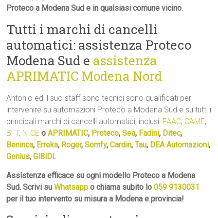
Proteco a Modena Sud e in qualsiasi comune vicino.
Tutti i marchi di cancelli
automatici: assistenza Proteco
Modena Sud e
assistenza
APRIMATIC Modena Nord
Antonio ed il suo staff sono tecnici sono qualificati per
intervenire su automazioni Proteco a Modena Sud e su tutti i
principali marchi di cancelli automatici, inclusi:
FAAC
,
CAME
,
BFT
,
NICE
o
APRIMATIC
,
Proteco
,
Sea
,
Fadini
,
Ditec
,
Beninca
,
Erreka
,
Roger
,
Somfy
,
Cardin
,
Tau
,
DEA Automazioni
,
Genius
,
GiBiDi
.
Assistenza efficace su ogni modello Proteco a Modena
Sud. Scrivi su
Whatsapp
o chiama subito lo
059 9130031
per il tuo intervento su misura a Modena e provincia!