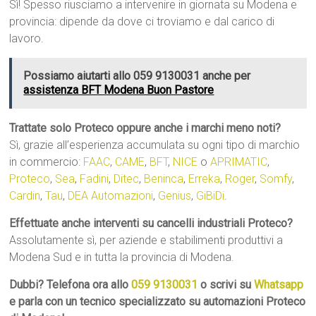
Sì! Spesso riusciamo a intervenire in giornata su Modena e
provincia: dipende da dove ci troviamo e dal carico di
lavoro.
Possiamo aiutarti allo 059 9130031 anche per
assistenza BFT Modena Buon Pastore
Trattate solo Proteco oppure anche i marchi meno noti?
Sì, grazie all’esperienza accumulata su ogni tipo di marchio
in commercio:
FAAC
,
CAME
,
BFT
,
NICE
o
APRIMATIC
,
Proteco
,
Sea
,
Fadini
,
Ditec
,
Beninca
,
Erreka
,
Roger
,
Somfy
,
Cardin
,
Tau
,
DEA Automazioni
,
Genius
,
GiBiDi
.
Effettuate anche interventi su cancelli industriali Proteco?
Assolutamente sì, per aziende e stabilimenti produttivi a
Modena Sud e in tutta la provincia di Modena.
Dubbi? Telefona ora allo
059 9130031
o scrivi su
Whatsapp
e parla con un tecnico specializzato su automazioni Proteco