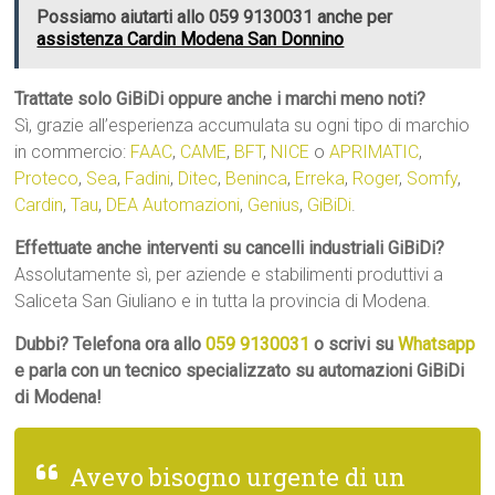
Possiamo aiutarti allo 059 9130031 anche per
assistenza Cardin Modena San Donnino
Trattate solo GiBiDi oppure anche i marchi meno noti?
Sì, grazie all’esperienza accumulata su ogni tipo di marchio
in commercio:
FAAC
,
CAME
,
BFT
,
NICE
o
APRIMATIC
,
Proteco
,
Sea
,
Fadini
,
Ditec
,
Beninca
,
Erreka
,
Roger
,
Somfy
,
Cardin
,
Tau
,
DEA Automazioni
,
Genius
,
GiBiDi
.
Effettuate anche interventi su cancelli industriali GiBiDi?
Assolutamente sì, per aziende e stabilimenti produttivi a
Saliceta San Giuliano e in tutta la provincia di Modena.
Dubbi? Telefona ora allo
059 9130031
o scrivi su
Whatsapp
e parla con un tecnico specializzato su automazioni GiBiDi
di Modena!
Avevo bisogno urgente di un