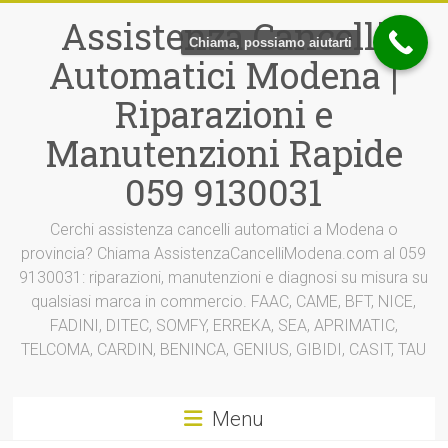
Vai
Assistenza Cancelli
al
Chiama, possiamo aiutarti
contenuto
Automatici Modena |
Riparazioni e
Manutenzioni Rapide
059 9130031
Cerchi assistenza cancelli automatici a Modena o
provincia? Chiama AssistenzaCancelliModena.com al 059
9130031: riparazioni, manutenzioni e diagnosi su misura su
qualsiasi marca in commercio. FAAC, CAME, BFT, NICE,
FADINI, DITEC, SOMFY, ERREKA, SEA, APRIMATIC,
TELCOMA, CARDIN, BENINCA, GENIUS, GIBIDI, CASIT, TAU
Menu