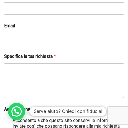
c
a
p
i
t
Email
o
t
u
a
r
i
Specifica la tua richiesta
*
c
h
i
e
s
t
a
Accettazione GDPR
*
Serve aiuto? Chiedi con fiducia!
Acconsento a che questo sito conservi le informazioni
inviate così che possano rispondere alla mia richiesta.