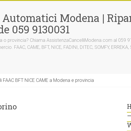
i Automatici Modena | Ripar
de 059 9130031
na o provincia? Chiama AssistenzaCancelliModena.com al 059 91
mmercio. FAAC, CAME, BFT, NICE, FADINI, DITEC, SOMFY, ERREK
li FAAC BFT NICE CAME a Modena e provincia
orino
H
–
W