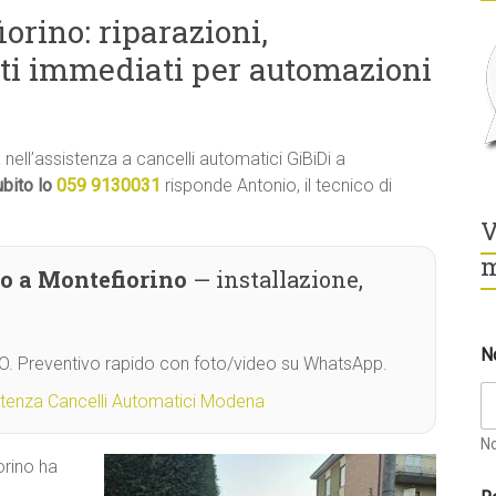
orino: riparazioni,
ti immediati per automazioni
à nell’assistenza a cancelli automatici GiBiDi a
bito lo
059 9130031
risponde Antonio, il tecnico di
V
m
o a Montefiorino
— installazione,
N
MO. Preventivo rapido con foto/video su WhatsApp.
stenza Cancelli Automatici Modena
N
orino ha
*