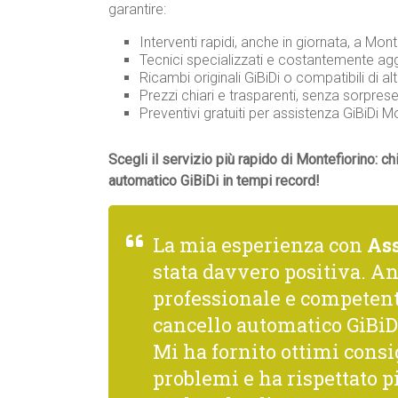
garantire:
Interventi rapidi, anche in giornata, a Monte
Tecnici specializzati e costantemente aggi
Ricambi originali GiBiDi o compatibili di alt
Prezzi chiari e trasparenti, senza sorprese
Preventivi gratuiti per assistenza GiBiDi
Scegli il servizio più rapido di Montefiorino: c
automatico GiBiDi in tempi record!
La mia esperienza con
As
stata davvero positiva. A
professionale e competente
cancello automatico GiBiDi
Mi ha fornito ottimi consi
problemi e ha rispettato p