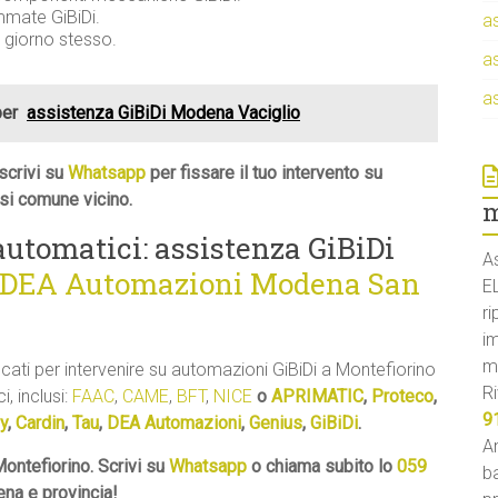
mmate GiBiDi.
a
l giorno stesso.
a
a
per
assistenza GiBiDi Modena Vaciglio
scrivi su
Whatsapp
per fissare il tuo intervento su
si comune vicino.
m
 automatici: assistenza GiBiDi
A
a DEA Automazioni Modena San
E
ri
i
m
icati per intervenire su automazioni GiBiDi a Montefiorino
Ri
i, inclusi:
FAAC
,
CAME
,
BFT
,
NICE
o
APRIMATIC
,
Proteco
,
9
y
,
Cardin
,
Tau
,
DEA Automazioni
,
Genius
,
GiBiDi
.
An
ontefiorino. Scrivi su
Whatsapp
o chiama subito lo
059
ba
ena e provincia!