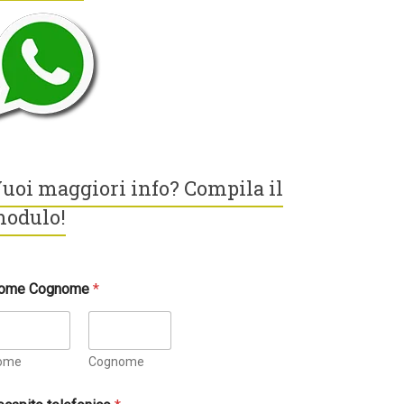
uoi maggiori info? Compila il
odulo!
ome Cognome
*
ome
Cognome