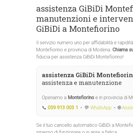
assistenza GiBiDi Montefi
manutenzioni e interven
GiBiDi a Montefiorino
Il servizio numero uno per affidabilità e rapidit
Montefiorino e provincia di Modena.
Chiama su
fiducia per assistenza GiBiDi Montefiorino!
assistenza GiBiDi Montefiorin
assistenza e manutenzione
Operiamo a
Montefiorino
e in provincia di 
📞
059 913 003 1
• 💬
WhatsApp
• 🌐
Assi
Se il tuo cancello automatico GiBiDi a Montefi
smesso di funzionare o si apre a fatica,