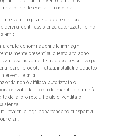
rogrammando un intervento tempestivo
ompatibilmente con la sua agenda.
r interventi in garanzia potete sempre
volgervi ai centri assistenza autorizzati: noi non
o siamo.
marchi, le denominazioni e le immagini
ventualmente presenti su questo sito sono
ilizzati esclusivamente a scopo descrittivo per
entificare i prodotti trattati, installati o oggetto
 interventi tecnici.
azienda non è affiliata, autorizzata o
onsorizzata dai titolari dei marchi citati, né fa
rte della loro rete ufficiale di vendita o
ssistenza.
tti i marchi e loghi appartengono ai rispettivi
oprietari.