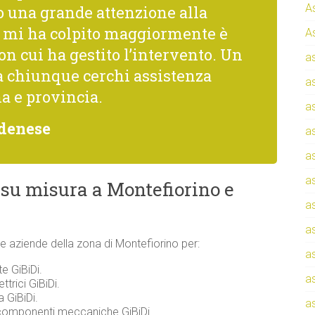
A
una grande attenzione alla
he mi ha colpito maggiormente è
A
con cui ha gestito l’intervento. Un
a
a chiunque cerchi assistenza
a
a e provincia.
a
denese
a
a
a
 su misura a Montefiorino e
a
a
i e aziende della zona di Montefiorino per:
a
e GiBiDi.
a
ttrici GiBiDi.
a GiBiDi.
a
 componenti meccaniche GiBiDi.