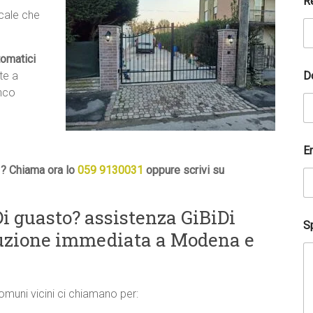
R
*
ocale che
*
tomatici
D
te a
anco
E
 ? Chiama ora lo
059 9130031
oppure scrivi su
i guasto? assistenza GiBiDi
Sp
luzione immediata a Modena e
comuni vicini ci chiamano per: