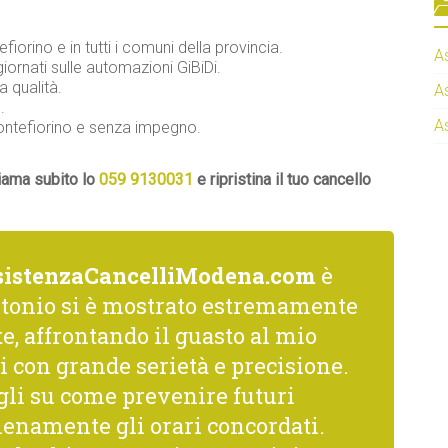
fiorino e in tutti i comuni della provincia.
A
ornati sulle automazioni GiBiDi.
a qualità.
A
.
A
 Montefiorino e senza impegno.
hiama subito lo
059 9130031
e ripristina il tuo cancello
sistenzaCancelliModena.com
è
ntonio si è mostrato estremamente
, affrontando il guasto al mio
 con grande serietà e precisione.
gli su come prevenire futuri
ienamente gli orari concordati.