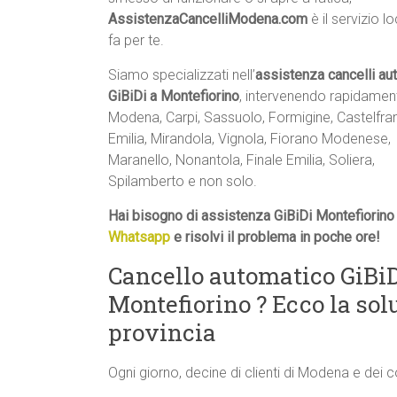
AssistenzaCancelliModena.com
è il servizio l
fa per te.
Siamo specializzati nell’
assistenza cancelli au
GiBiDi a Montefiorino
, intervenendo rapidamen
Modena, Carpi, Sassuolo, Formigine, Castelfr
Emilia, Mirandola, Vignola, Fiorano Modenese,
Maranello, Nonantola, Finale Emilia, Soliera,
Spilamberto e non solo.
Hai bisogno di assistenza GiBiDi Montefiorino
Whatsapp
e risolvi il problema in poche ore!
Cancello automatico GiBiD
Montefiorino ? Ecco la so
provincia
Ogni giorno, decine di clienti di Modena e dei 