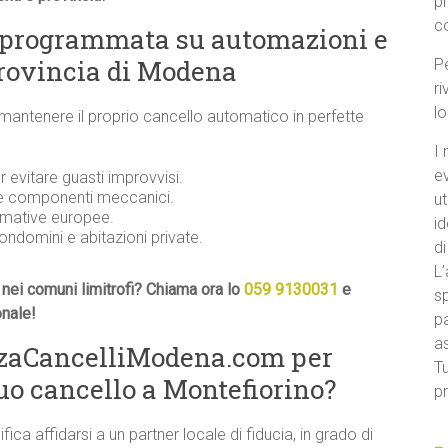
p
c
 programmata su automazioni e
provincia di Modena
Pe
ri
l
 mantenere il proprio cancello automatico in perfette
I 
e
evitare guasti improvvisi.
 e componenti meccanici.
ut
ormative europee.
id
condomini e abitazioni private.
di
L’
nei comuni limitrofi? Chiama ora lo
059 9130031
e
sp
onale!
pa
a
nzaCancelliModena.com per
Tu
uo cancello a Montefiorino?
pr
ifica affidarsi a un partner locale di fiducia, in grado di