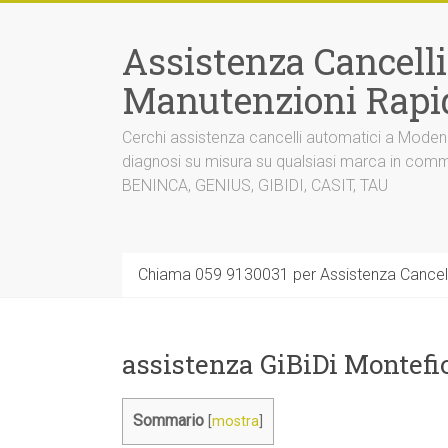
Vai
al
Assistenza Cancell
contenuto
Manutenzioni Rapi
Cerchi assistenza cancelli automatici a Mode
diagnosi su misura su qualsiasi marca in co
BENINCA, GENIUS, GIBIDI, CASIT, TAU
Chiama 059 9130031 per Assistenza Cancel
assistenza GiBiDi Montefi
Sommario
[
mostra
]