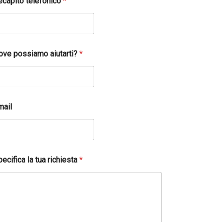
ecapito telefonico
*
ove possiamo aiutarti?
*
mail
ecifica la tua richiesta
*