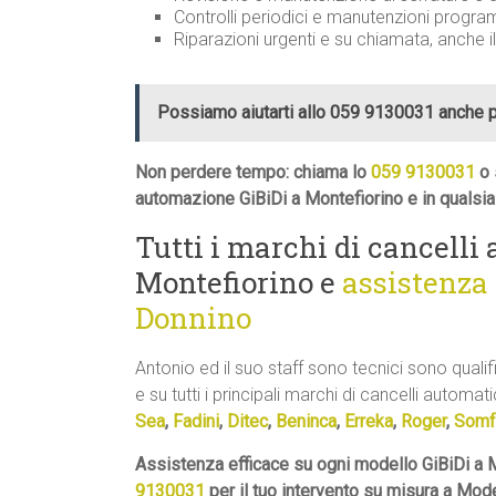
Controlli periodici e manutenzioni progra
Riparazioni urgenti e su chiamata, anche i
Possiamo aiutarti allo 059 9130031 anche 
Non perdere tempo: chiama lo
059 9130031
o 
automazione GiBiDi a Montefiorino e in qualsia
Tutti i marchi di cancelli
Montefiorino e
assistenz
Donnino
Antonio ed il suo staff sono tecnici sono qualif
e su tutti i principali marchi di cancelli automatic
Sea
,
Fadini
,
Ditec
,
Beninca
,
Erreka
,
Roger
,
Somf
Assistenza efficace su ogni modello GiBiDi a M
9130031
per il tuo intervento su misura a Mod