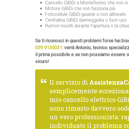
Cancello GiBiDi a Montefiorino che non si
Motore GiBiDi che non funziona più.
Fotocellule GiBiDi guaste o non allineate.
Centralina GiBiDi danneggiata o fuori uso.
Rumori insoliti durante l’apertura o la chiu
Se ti riconosci in questi problemi forse hai bi
059 9130031
: verrà Antonio, tecnico specializ
il prima possibile e se non possiamo essere sub
sicuro!
Il servizio di
AssistenzaC
semplicemente ecceziona
mio cancello elettrico GiBi
sono rimasto davvero sodd
un vero professionista: rap
individuato il problema co