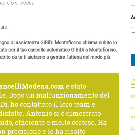
 apre o si blocca.
A
sura.
sogno di assistenza GiBiDi Montefiorino chiama subito lo
zato per il tuo cancello automatico GiBiDi a Montefiorino,
ito da te ti aiutiamo a gestire l’attesa nel modo più
ancelliModena.com
è stato
le. Dopo un malfunzionamento del
a
Di, ho contattato il loro team e
a
isfatto. Antonio si è dimostrato
a
ido, efficiente e molto cortese. Ha
a
n precisione e lo ha risolto