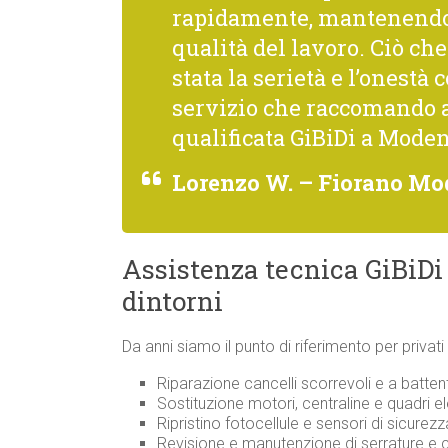
rapidamente, mantenendo 
qualità del lavoro. Ciò c
stata la serietà e l’onestà 
servizio che raccomando 
qualificata GiBiDi a Moden
Lorenzo W. – Fiorano Mo
Assistenza tecnica GiBiDi
dintorni
Da anni siamo il punto di riferimento per privat
Riparazione cancelli scorrevoli e a battent
Sostituzione motori, centraline e quadri ele
Ripristino fotocellule e sensori di sicurezz
Revisione e manutenzione di serrature e