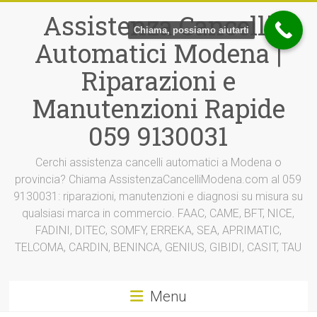
Vai
Assistenza Cancelli
al
Chiama, possiamo aiutarti
contenuto
Automatici Modena |
Riparazioni e
Manutenzioni Rapide
059 9130031
Cerchi assistenza cancelli automatici a Modena o
provincia? Chiama AssistenzaCancelliModena.com al 059
9130031: riparazioni, manutenzioni e diagnosi su misura su
qualsiasi marca in commercio. FAAC, CAME, BFT, NICE,
FADINI, DITEC, SOMFY, ERREKA, SEA, APRIMATIC,
TELCOMA, CARDIN, BENINCA, GENIUS, GIBIDI, CASIT, TAU
Menu