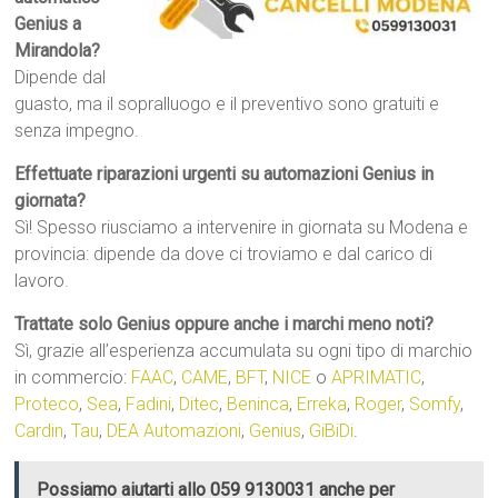
Genius a
Mirandola?
Dipende dal
guasto, ma il sopralluogo e il preventivo sono gratuiti e
senza impegno.
Effettuate riparazioni urgenti su automazioni Genius in
giornata?
Sì! Spesso riusciamo a intervenire in giornata su Modena e
provincia: dipende da dove ci troviamo e dal carico di
lavoro.
Trattate solo Genius oppure anche i marchi meno noti?
Sì, grazie all’esperienza accumulata su ogni tipo di marchio
in commercio:
FAAC
,
CAME
,
BFT
,
NICE
o
APRIMATIC
,
Proteco
,
Sea
,
Fadini
,
Ditec
,
Beninca
,
Erreka
,
Roger
,
Somfy
,
Cardin
,
Tau
,
DEA Automazioni
,
Genius
,
GiBiDi
.
Possiamo aiutarti allo 059 9130031 anche per