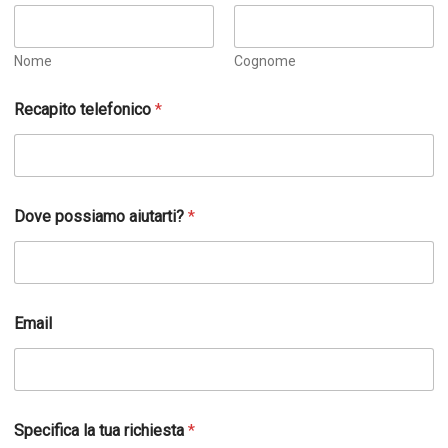
Nome
Cognome
Recapito telefonico
*
*
Dove possiamo aiutarti?
*
R
e
c
a
p
i
Email
t
o
t
u
a
Specifica la tua richiesta
*