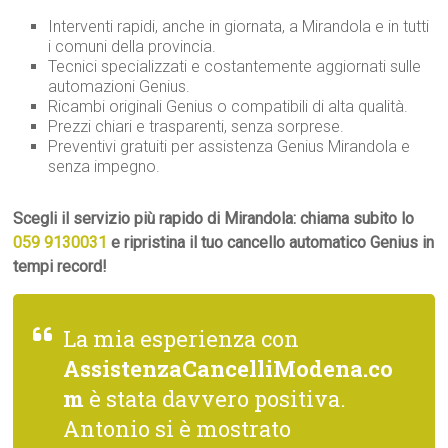
Interventi rapidi, anche in giornata, a Mirandola e in tutti
i comuni della provincia.
Tecnici specializzati e costantemente aggiornati sulle
automazioni Genius.
Ricambi originali Genius o compatibili di alta qualità.
Prezzi chiari e trasparenti, senza sorprese.
Preventivi gratuiti per assistenza Genius Mirandola e
senza impegno.
Scegli il servizio più rapido di Mirandola: chiama subito lo
059 9130031
e ripristina il tuo cancello automatico Genius in
tempi record!
La mia esperienza con
AssistenzaCancelliModena.co
m
è stata davvero positiva.
Antonio si è mostrato