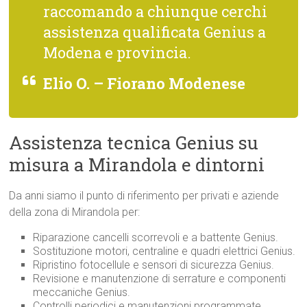
raccomando a chiunque cerchi
assistenza qualificata Genius a
Modena e provincia.
Elio O. – Fiorano Modenese
Assistenza tecnica Genius su
misura a Mirandola e dintorni
Da anni siamo il punto di riferimento per privati e aziende
della zona di Mirandola per:
Riparazione cancelli scorrevoli e a battente Genius.
Sostituzione motori, centraline e quadri elettrici Genius.
Ripristino fotocellule e sensori di sicurezza Genius.
Revisione e manutenzione di serrature e componenti
meccaniche Genius.
Controlli periodici e manutenzioni programmate