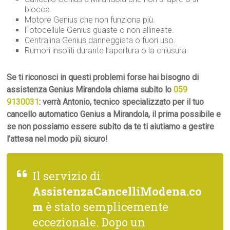
blocca.
Motore Genius che non funziona più.
Fotocellule Genius guaste o non allineate.
Centralina Genius danneggiata o fuori uso.
Rumori insoliti durante l’apertura o la chiusura.
Se ti riconosci in questi problemi forse hai bisogno di
assistenza Genius Mirandola chiama subito lo
059
9130031
: verrà Antonio, tecnico specializzato per il tuo
cancello automatico Genius a Mirandola, il prima possibile e
se non possiamo essere subito da te ti aiutiamo a gestire
l’attesa nel modo più sicuro!
Il servizio di
AssistenzaCancelliModena.co
m
è stato semplicemente
eccezionale. Dopo un