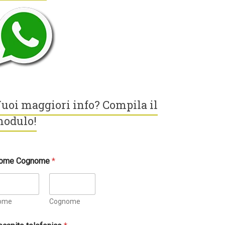
uoi maggiori info? Compila il
odulo!
ome Cognome
*
ome
Cognome