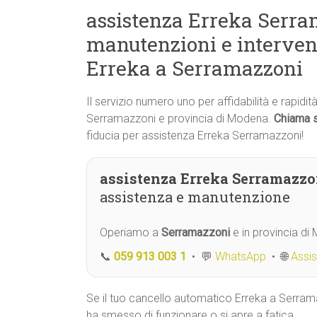
assistenza Erreka Serram
manutenzioni e interven
Erreka a Serramazzoni
Il servizio numero uno per affidabilità e rapidit
Serramazzoni e provincia di Modena.
Chiama s
fiducia per assistenza Erreka Serramazzoni!
assistenza Erreka Serramazzo
assistenza e manutenzione
Operiamo a
Serramazzoni
e in provincia di
📞
059 913 003 1
• 💬
WhatsApp
• 🌐
Assi
Se il tuo cancello automatico Erreka a Serra
ha smesso di funzionare o si apre a fatica,