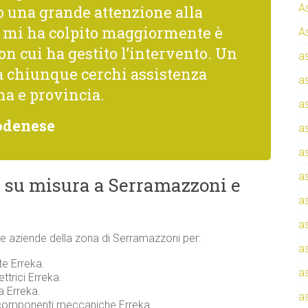
A
una grande attenzione alla
he mi ha colpito maggiormente è
A
con cui ha gestito l’intervento. Un
a
a chiunque cerchi assistenza
a
na e provincia.
a
odenese
a
a
a
 su misura a Serramazzoni e
a
a
i e aziende della zona di Serramazzoni per:
a
te Erreka.
a
ttrici Erreka.
a Erreka.
a
 componenti meccaniche Erreka.