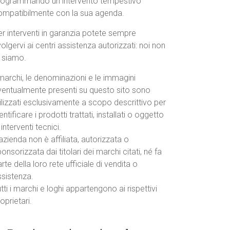
rogrammando un intervento tempestivo
ompatibilmente con la sua agenda.
r interventi in garanzia potete sempre
volgervi ai centri assistenza autorizzati: noi non
o siamo.
marchi, le denominazioni e le immagini
ventualmente presenti su questo sito sono
ilizzati esclusivamente a scopo descrittivo per
entificare i prodotti trattati, installati o oggetto
 interventi tecnici.
azienda non è affiliata, autorizzata o
onsorizzata dai titolari dei marchi citati, né fa
rte della loro rete ufficiale di vendita o
ssistenza.
tti i marchi e loghi appartengono ai rispettivi
oprietari.