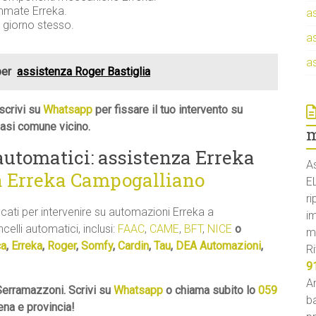
ammate Erreka.
a
l giorno stesso.
a
a
per
assistenza Roger Bastiglia
scrivi su
Whatsapp
per fissare il tuo intervento su
asi comune vicino.
m
 automatici: assistenza Erreka
A
a Erreka Campogalliano
E
ri
icati per intervenire su automazioni Erreka a
i
celli automatici, inclusi:
FAAC
,
CAME
,
BFT
,
NICE
o
m
ca
,
Erreka
,
Roger
,
Somfy
,
Cardin
,
Tau
,
DEA Automazioni
,
Ri
9
An
Serramazzoni. Scrivi su
Whatsapp
o chiama subito lo
059
ba
ena e provincia!