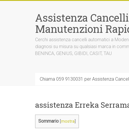
Vai
al
Assistenza Cancell
contenuto
Manutenzioni Rapi
Cerchi assistenza cancelli automatici a Mode
diagnosi su misura su qualsiasi marca in co
BENINCA, GENIUS, GIBIDI, CASIT, TAU
Chiama 059 9130031 per Assistenza Cancel
assistenza Erreka Serram
Sommario
[
mostra
]