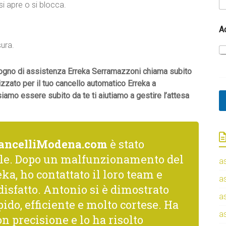
i apre o si blocca.
p
A
o
.
s
sura.
s
i
a
isogno di assistenza Erreka Serramazzoni chiama subito
m
izzato per il tuo cancello automatico Erreka a
o
iamo essere subito da te ti aiutiamo a gestire l’attesa
D
o
v
e
l
ancelliModena.com
è stato
a
le. Dopo un malfunzionamento del
a
ka, ho contattato il loro team e
a
isfatto. Antonio si è dimostrato
a
ido, efficiente e molto cortese. Ha
a
n precisione e lo ha risolto