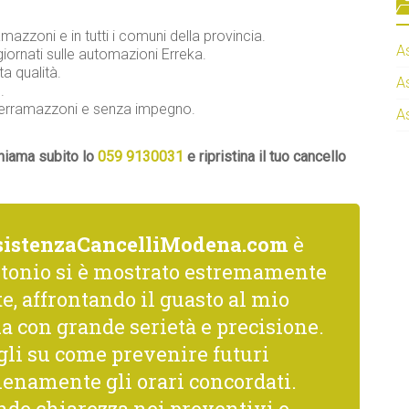
amazzoni e in tutti i comuni della provincia.
A
iornati sulle automazioni Erreka.
ta qualità.
A
.
a Serramazzoni e senza impegno.
A
chiama subito lo
059 9130031
e ripristina il tuo cancello
sistenzaCancelliModena.com
è
ntonio si è mostrato estremamente
, affrontando il guasto al mio
a con grande serietà e precisione.
gli su come prevenire futuri
ienamente gli orari concordati.
nde chiarezza nei preventivi e