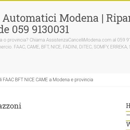
i Automatici Modena | Ripar
de 059 9130031
na o provincia? Chiama AssistenzaCancelliModena.com al 059 91
mmercio. FAAC, CAME, BFT, NICE, FADINI, DITEC, SOMFY, ERREK
li FAAC BFT NICE CAME a Modena e provincia
azzoni
H
–
W