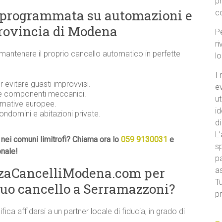
p
 programmata su automazioni e
c
provincia di Modena
Pe
ri
 mantenere il proprio cancello automatico in perfette
l
I 
evitare guasti improvvisi.
e
 e componenti meccanici.
ut
ormative europee.
id
condomini e abitazioni private.
di
L’
nei comuni limitrofi? Chiama ora lo
059 9130031
e
sp
onale!
pa
nzaCancelliModena.com per
a
Tu
tuo cancello a Serramazzoni?
pr
ifica affidarsi a un partner locale di fiducia, in grado di