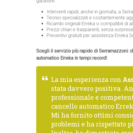
garantire:
Interventi rapidi, anche in giornata, a Serr
Tecnici specializzati e costantemente agg
Ricambi originali Erreka o compatibili di al
Prezzi chiari e trasparenti, senza sorprese
Preventivi gratuiti per assistenza Errek
Scegli il servizio più rapido di Serramazzoni: 
automatico Erreka in tempi record!
La mia esperienza con
As
stata davvero positiva. A
professionale e competente
cancello automatico Errek
Mi ha fornito ottimi consi
problemi e ha rispettato p
Inoltre, ha dimostrato gra