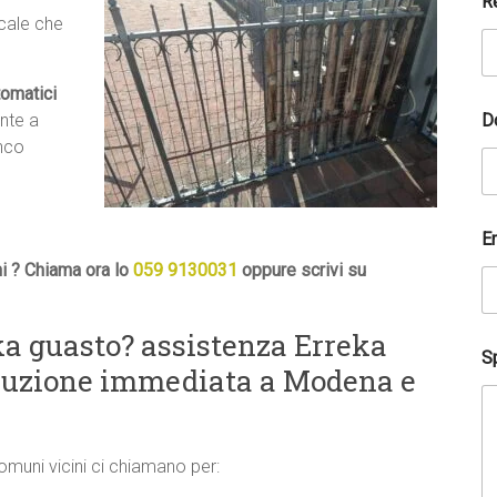
R
ocale che
tomatici
D
nte a
anco
E
i ? Chiama ora lo
059 9130031
oppure scrivi su
a guasto? assistenza Erreka
Sp
oluzione immediata a Modena e
comuni vicini ci chiamano per: