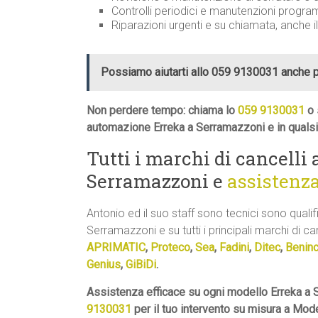
Controlli periodici e manutenzioni progr
Riparazioni urgenti e su chiamata, anche i
Possiamo aiutarti allo 059 9130031 anche 
Non perdere tempo: chiama lo
059 9130031
o 
automazione Erreka a Serramazzoni e in qualsi
Tutti i marchi di cancelli
Serramazzoni e
assistenz
Antonio ed il suo staff sono tecnici sono qualif
Serramazzoni e su tutti i principali marchi di can
APRIMATIC
,
Proteco
,
Sea
,
Fadini
,
Ditec
,
Benin
Genius
,
GiBiDi
.
Assistenza efficace su ogni modello Erreka a 
9130031
per il tuo intervento su misura a Mod