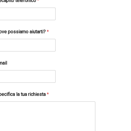
ecapito telefonico
*
ove possiamo aiutarti?
*
mail
ecifica la tua richiesta
*