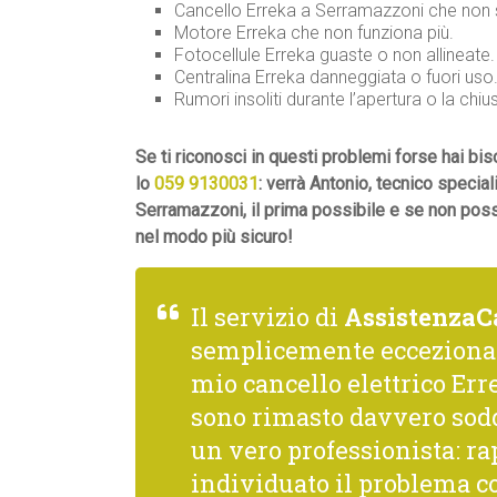
Cancello Erreka a Serramazzoni che non s
Motore Erreka che non funziona più.
Fotocellule Erreka guaste o non allineate.
Centralina Erreka danneggiata o fuori uso
Rumori insoliti durante l’apertura o la chiu
Se ti riconosci in questi problemi forse hai b
lo
059 9130031
: verrà Antonio, tecnico special
Serramazzoni, il prima possibile e se non poss
nel modo più sicuro!
Il servizio di
AssistenzaC
semplicemente ecceziona
mio cancello elettrico Erre
sono rimasto davvero sodd
un vero professionista: rap
individuato il problema co