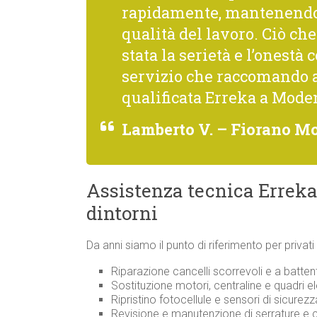
rapidamente, mantenendo 
qualità del lavoro. Ciò c
stata la serietà e l’onestà 
servizio che raccomando 
qualificata Erreka a Mode
Lamberto V. – Fiorano M
Assistenza tecnica Erreka
dintorni
Da anni siamo il punto di riferimento per privat
Riparazione cancelli scorrevoli e a batten
Sostituzione motori, centraline e quadri ele
Ripristino fotocellule e sensori di sicurezz
Revisione e manutenzione di serrature e