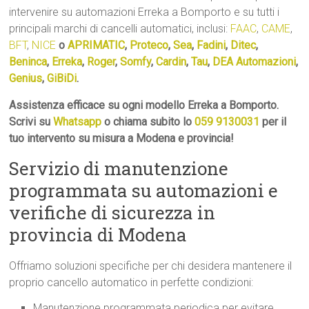
intervenire su automazioni Erreka a Bomporto e su tutti i
principali marchi di cancelli automatici, inclusi:
FAAC
,
CAME
,
BFT
,
NICE
o
APRIMATIC
,
Proteco
,
Sea
,
Fadini
,
Ditec
,
Beninca
,
Erreka
,
Roger
,
Somfy
,
Cardin
,
Tau
,
DEA Automazioni
,
Genius
,
GiBiDi
.
Assistenza efficace su ogni modello Erreka a Bomporto.
Scrivi su
Whatsapp
o chiama subito lo
059 9130031
per il
tuo intervento su misura a Modena e provincia!
Servizio di manutenzione
programmata su automazioni e
verifiche di sicurezza in
provincia di Modena
Offriamo soluzioni specifiche per chi desidera mantenere il
proprio cancello automatico in perfette condizioni:
Manutenzione programmata periodica per evitare