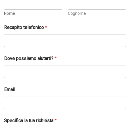
Nome
Cognome
Recapito telefonico
*
Dove possiamo aiutarti?
*
p
Email
o
s
s
i
a
m
Specifica la tua richiesta
*
o
r