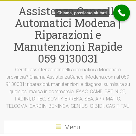
Vai
Assistenza Cancelli
al
Chiama, possiamo aiutarti
contenuto
Automatici Modena |
Riparazioni e
Manutenzioni Rapide
059 9130031
Cerchi assistenza cancelli automatici a Modena o
provincia? Chiama AssistenzaCancelliModena.com al 059
9130031: riparazioni, manutenzioni e diagnosi su misura su
qualsiasi marca in commercio. FAAC, CAME, BFT, NICE,
FADINI, DITEC, SOMFY, ERREKA, SEA, APRIMATIC,
TELCOMA, CARDIN, BENINCA, GENIUS, GIBIDI, CASIT, TAU
Menu