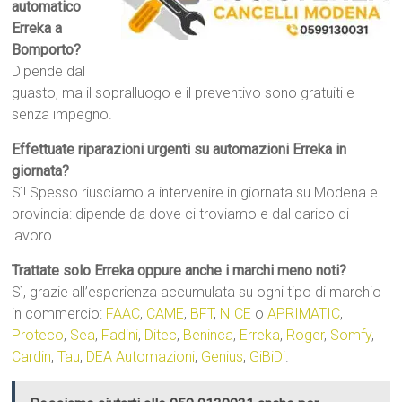
automatico
Erreka a
Bomporto?
Dipende dal
guasto, ma il sopralluogo e il preventivo sono gratuiti e
senza impegno.
Effettuate riparazioni urgenti su automazioni Erreka in
giornata?
Sì! Spesso riusciamo a intervenire in giornata su Modena e
provincia: dipende da dove ci troviamo e dal carico di
lavoro.
Trattate solo Erreka oppure anche i marchi meno noti?
Sì, grazie all’esperienza accumulata su ogni tipo di marchio
in commercio:
FAAC
,
CAME
,
BFT
,
NICE
o
APRIMATIC
,
Proteco
,
Sea
,
Fadini
,
Ditec
,
Beninca
,
Erreka
,
Roger
,
Somfy
,
Cardin
,
Tau
,
DEA Automazioni
,
Genius
,
GiBiDi
.