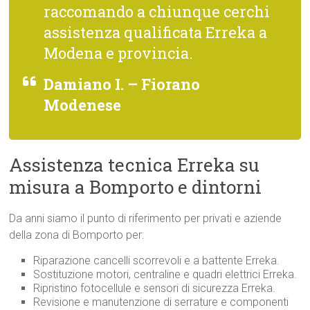
raccomando a chiunque cerchi
assistenza qualificata Erreka a
Modena e provincia.
Damiano I. – Fiorano
Modenese
Assistenza tecnica Erreka su
misura a Bomporto e dintorni
Da anni siamo il punto di riferimento per privati e aziende
della zona di Bomporto per:
Riparazione cancelli scorrevoli e a battente Erreka.
Sostituzione motori, centraline e quadri elettrici Erreka.
Ripristino fotocellule e sensori di sicurezza Erreka.
Revisione e manutenzione di serrature e componenti