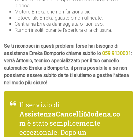
blocca.
Motore Erreka che non funziona più.
Fotocellule Erreka guaste o non allineate.
Centralina Erreka danneggiata o fuori uso.
Rumori insoliti durante l’apertura o la chiusura.
Se ti riconosci in questi problemi forse hai bisogno di
assistenza Erreka Bomporto chiama subito lo
059 9130031
:
verrà Antonio, tecnico specializzato per il tuo cancello
automatico Erreka a Bomporto, il prima possibile e se non
possiamo essere subito da te ti aiutiamo a gestire l’attesa
nel modo più sicuro!
Il servizio di
AssistenzaCancelliModena.co
m
è stato semplicemente
eccezionale. Dopo un