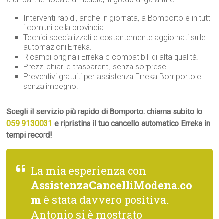
Interventi rapidi, anche in giornata, a Bomporto e in tutti
i comuni della provincia.
Tecnici specializzati e costantemente aggiornati sulle
automazioni Erreka.
Ricambi originali Erreka o compatibili di alta qualità.
Prezzi chiari e trasparenti, senza sorprese.
Preventivi gratuiti per assistenza Erreka Bomporto e
senza impegno.
Scegli il servizio più rapido di Bomporto: chiama subito lo
059 9130031
e ripristina il tuo cancello automatico Erreka in
tempi record!
La mia esperienza con
AssistenzaCancelliModena.co
m
è stata davvero positiva.
Antonio si è mostrato