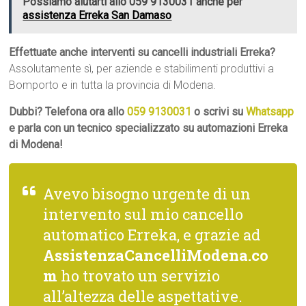
Possiamo aiutarti allo 059 9130031 anche per
assistenza Erreka San Damaso
Effettuate anche interventi su cancelli industriali Erreka?
Assolutamente sì, per aziende e stabilimenti produttivi a
Bomporto e in tutta la provincia di Modena.
Dubbi? Telefona ora allo
059 9130031
o scrivi su
Whatsapp
e parla con un tecnico specializzato su automazioni Erreka
di Modena!
Avevo bisogno urgente di un
intervento sul mio cancello
automatico Erreka, e grazie ad
AssistenzaCancelliModena.co
m
ho trovato un servizio
all’altezza delle aspettative.