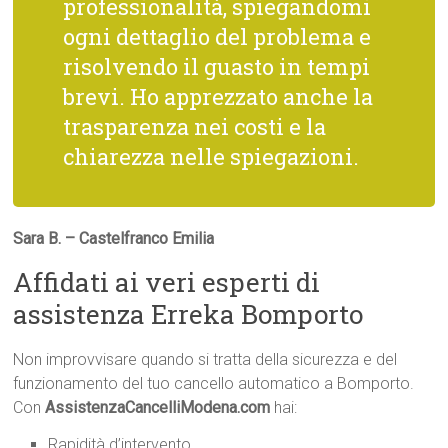
professionalità, spiegandomi
ogni dettaglio del problema e
risolvendo il guasto in tempi
brevi. Ho apprezzato anche la
trasparenza nei costi e la
chiarezza nelle spiegazioni.
Sara B. – Castelfranco Emilia
Affidati ai veri esperti di
assistenza Erreka Bomporto
Non improvvisare quando si tratta della sicurezza e del
funzionamento del tuo cancello automatico a Bomporto.
Con
AssistenzaCancelliModena.com
hai:
Rapidità d’intervento.