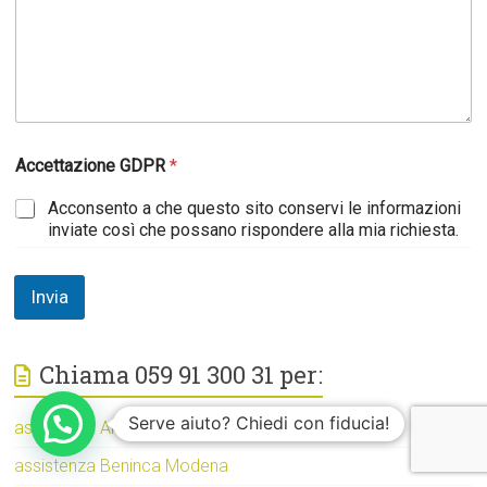
i
c
h
i
e
s
t
a
Accettazione GDPR
*
l
a
Acconsento a che questo sito conservi le informazioni
inviate così che possano rispondere alla mia richiesta.
Invia
Chiama 059 91 300 31 per:
Serve aiuto? Chiedi con fiducia!
assistenza APRIMATIC Modena
assistenza Beninca Modena