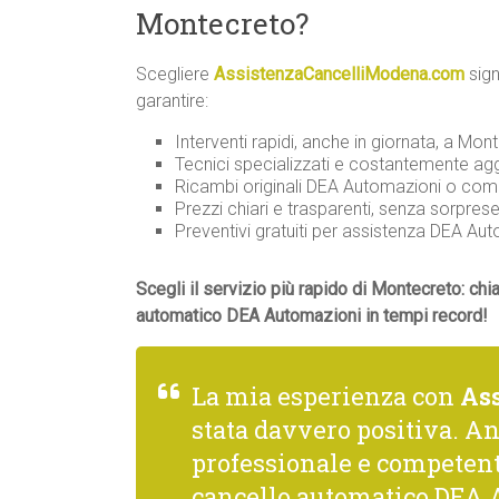
Montecreto?
Scegliere
AssistenzaCancelliModena.com
sign
garantire:
Interventi rapidi, anche in giornata, a Mont
Tecnici specializzati e costantemente ag
Ricambi originali DEA Automazioni o compat
Prezzi chiari e trasparenti, senza sorprese
Preventivi gratuiti per assistenza DEA A
Scegli il servizio più rapido di Montecreto: chi
automatico DEA Automazioni in tempi record!
La mia esperienza con
As
stata davvero positiva. A
professionale e competente
cancello automatico DEA 