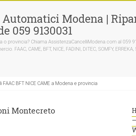
i Automatici Modena | Ripar
de 059 9130031
na o provincia? Chiama AssistenzaCancelliModena.com al 059 91
mmercio. FAAC, CAME, BFT, NICE, FADINI, DITEC, SOMFY, ERREK
li FAAC BFT NICE CAME a Modena e provincia
oni Montecreto
H
–
W