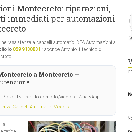
oni Montecreto: riparazioni,
ti immediati per automazioni
ecreto
tà nell’assistenza a cancelli automatici DEA Automazioni a
ito lo
059 9130031
risponde Antonio, il tecnico di
creto!
V
m
Montecreto a Montecreto
—
nutenzione
N
O. Preventivo rapido con foto/video su WhatsApp.
stenza Cancelli Automatici Modena
N
i a
a fatica,