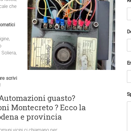
R
ocale che
tomatici
D
gine,
o
 Soliera,
E
e scrivi
!
Sp
Automazioni guasto?
ni Montecreto ? Ecco la
dena e provincia
comuni vicini ci chiamano per: