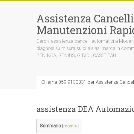
Vai
al
Assistenza Cancell
contenuto
Manutenzioni Rapi
Cerchi assistenza cancelli automatici a Mode
diagnosi su misura su qualsiasi marca in co
BENINCA, GENIUS, GIBIDI, CASIT, TAU
Chiama 059 9130031 per Assistenza Cancel
assistenza DEA Automazi
Sommario
[
mostra
]