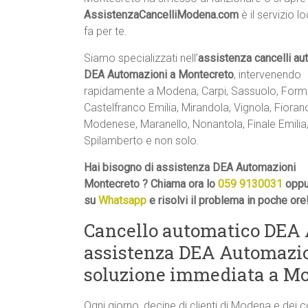
AssistenzaCancelliModena.com
è il servizio l
fa per te.
Siamo specializzati nell’
assistenza cancelli au
DEA Automazioni a Montecreto
, intervenendo
rapidamente a Modena, Carpi, Sassuolo, Formi
Castelfranco Emilia, Mirandola, Vignola, Fioran
Modenese, Maranello, Nonantola, Finale Emilia,
Spilamberto e non solo.
Hai bisogno di assistenza DEA Automazioni
Montecreto ? Chiama ora lo
059 9130031
oppur
su
Whatsapp
e risolvi il problema in poche ore
Cancello automatico DEA 
assistenza DEA Automazio
soluzione immediata a Mo
Ogni giorno, decine di clienti di Modena e dei 