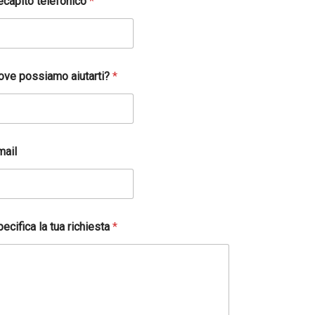
ecapito telefonico
*
ove possiamo aiutarti?
*
mail
ecifica la tua richiesta
*