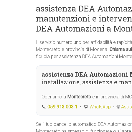
assistenza DEA Automazi
manutenzioni e interven
DEA Automazioni a Mont
Il servizio numero uno per affidabilità e rapidi
Montecreto e provincia di Modena.
Chiama sub
fiducia per assistenza DEA Automazioni Monte
assistenza DEA Automazioni 
installazione, assistenza e ma
Operiamo a
Montecreto
e in provincia di M
📞
059 913 003 1
• 💬
WhatsApp
• 🌐
Assi
Se il tuo cancello automatico DEA Automazion
Montecreto ha smesso di funzionare o si apre 