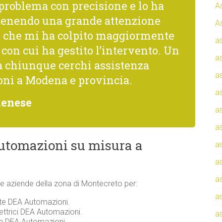
 problema con precisione e lo ha
A
tenendo una grande attenzione
A
Ciò che mi ha colpito maggiormente
a
à con cui ha gestito l’intervento. Un
a
a chiunque cerchi assistenza
a
oni a Modena e provincia.
a
denese
a
a
utomazioni su misura a
a
a
a
i e aziende della zona di Montecreto per:
a
nte DEA Automazioni.
lettrici DEA Automazioni.
a
zza DEA Automazioni.