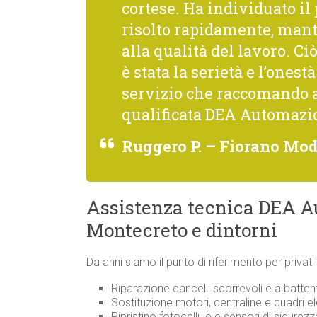
cortese. Ha individuato il
risolto rapidamente, man
alla qualità del lavoro. 
è stata la serietà e l’onest
servizio che raccomando 
qualificata DEA Automazi
Ruggero P. – Fiorano Mo
Assistenza tecnica DEA A
Montecreto e dintorni
Da anni siamo il punto di riferimento per privat
Riparazione cancelli scorrevoli e a batte
Sostituzione motori, centraline e quadri e
Ripristino fotocellule e sensori di sicure