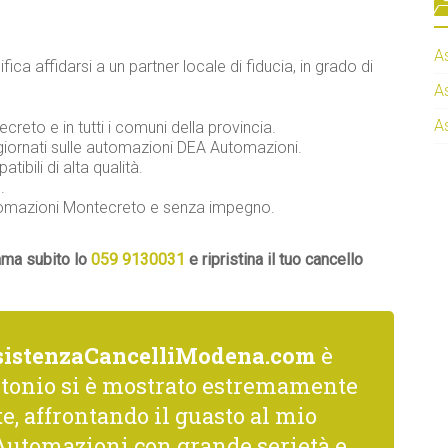
A
ifica affidarsi a un partner locale di fiducia, in grado di
A
A
ecreto e in tutti i comuni della provincia.
giornati sulle automazioni DEA Automazioni.
ibili di alta qualità.
.
utomazioni Montecreto e senza impegno.
ama subito lo
059 9130031
e ripristina il tuo cancello
sistenzaCancelliModena.com
è
ntonio si è mostrato estremamente
, affrontando il guasto al mio
Automazioni con grande serietà e