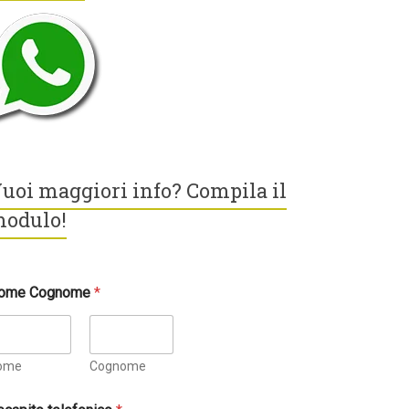
uoi maggiori info? Compila il
odulo!
ome Cognome
*
ome
Cognome