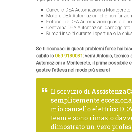
Cancello DEA Automazioni a Montecreto c
Motore DEA Automazioni che non funziona
Fotocellule DEA Automazioni guaste o non
Centralina DEA Automazioni danneggiata o
Rumori insoliti durante l’apertura o la chiu
Se ti riconosci in questi problemi forse hai 
subito lo
059 9130031
: verrà Antonio, tecnico
Automazioni a Montecreto, il prima possibile e
gestire l’attesa nel modo più sicuro!
Il servizio di
AssistenzaC
semplicemente ecceziona
mio cancello elettrico DEA
team e sono rimasto davve
dimostrato un vero profess