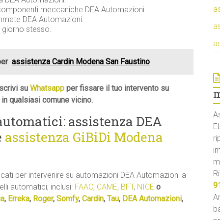
a
e componenti meccaniche DEA Automazioni.
rammate DEA Automazioni.
a
l giorno stesso.
a
per
assistenza Cardin Modena San Faustino
scrivi su
Whatsapp
per fissare il tuo intervento su
m
n qualsiasi comune vicino.
A
 automatici: assistenza DEA
E
e
assistenza GiBiDi Modena
ri
i
m
Ri
ficati per intervenire su automazioni DEA Automazioni a
9
lli automatici, inclusi:
FAAC
,
CAME
,
BFT
,
NICE
o
An
ca
,
Erreka
,
Roger
,
Somfy
,
Cardin
,
Tau
,
DEA Automazioni
,
ba