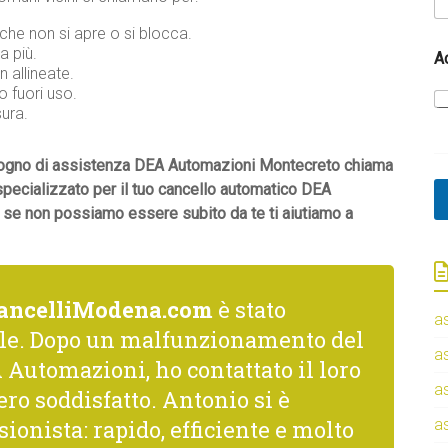
he non si apre o si blocca.
*
 più.
A
A
 allineate.
c
 fuori uso.
c
sura.
e
t
t
bisogno di assistenza DEA Automazioni Montecreto chiama
a
 specializzato per il tuo cancello automatico DEA
z
 se non possiamo essere subito da te ti aiutiamo a
i
o
n
e
G
ancelliModena.com
è stato
D
a
P
le. Dopo un malfunzionamento del
R
a
 Automazioni, ho contattato il loro
a
ro soddisfatto. Antonio si è
ionista: rapido, efficiente e molto
a