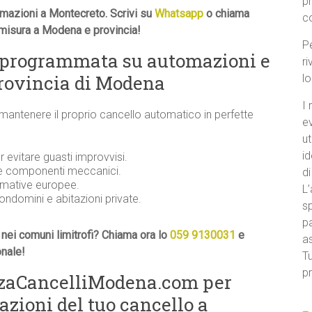
p
mazioni a Montecreto. Scrivi su
Whatsapp
o chiama
c
u misura a Modena e provincia!
Pe
 programmata su automazioni e
ri
provincia di Modena
l
I 
 mantenere il proprio cancello automatico in perfette
e
ut
id
evitare guasti improvvisi.
 e componenti meccanici.
di
ormative europee.
L’
condomini e abitazioni private.
sp
pa
nei comuni limitrofi? Chiama ora lo
059 9130031
e
a
onale!
Tu
pr
nzaCancelliModena.com per
ioni del tuo cancello a