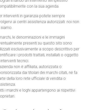
rogrammando un intervento tempestivo
ompatibilmente con la sua agenda.
r interventi in garanzia potete sempre
volgervi ai centri assistenza autorizzati: noi non
o siamo.
marchi, le denominazioni e le immagini
ventualmente presenti su questo sito sono
ilizzati esclusivamente a scopo descrittivo per
entificare i prodotti trattati, installati o oggetto
 interventi tecnici.
azienda non è affiliata, autorizzata o
onsorizzata dai titolari dei marchi citati, né fa
rte della loro rete ufficiale di vendita o
ssistenza.
tti i marchi e loghi appartengono ai rispettivi
oprietari.