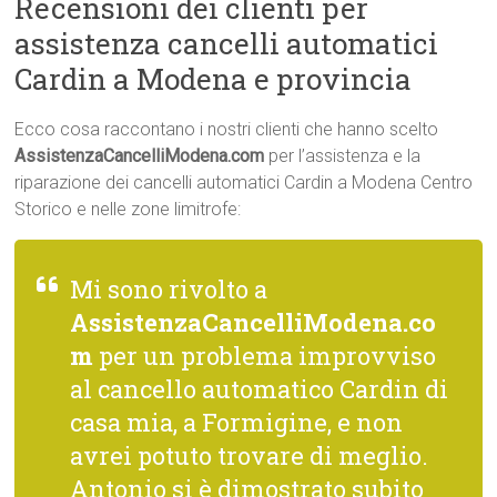
Recensioni dei clienti per
assistenza cancelli automatici
Cardin a Modena e provincia
Ecco cosa raccontano i nostri clienti che hanno scelto
AssistenzaCancelliModena.com
per l’assistenza e la
riparazione dei cancelli automatici Cardin a Modena Centro
Storico e nelle zone limitrofe:
Mi sono rivolto a
AssistenzaCancelliModena.co
m
per un problema improvviso
al cancello automatico Cardin di
casa mia, a Formigine, e non
avrei potuto trovare di meglio.
Antonio si è dimostrato subito