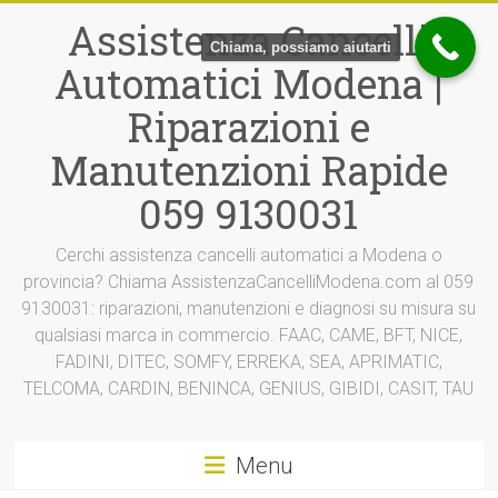
Vai
Assistenza Cancelli
al
Chiama, possiamo aiutarti
contenuto
Automatici Modena |
Riparazioni e
Manutenzioni Rapide
059 9130031
Cerchi assistenza cancelli automatici a Modena o
provincia? Chiama AssistenzaCancelliModena.com al 059
9130031: riparazioni, manutenzioni e diagnosi su misura su
qualsiasi marca in commercio. FAAC, CAME, BFT, NICE,
FADINI, DITEC, SOMFY, ERREKA, SEA, APRIMATIC,
TELCOMA, CARDIN, BENINCA, GENIUS, GIBIDI, CASIT, TAU
Menu