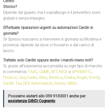
Centro
Storico?
Dipende dal guasto, ma il sopralluogo e il preventivo sono
gratuiti e senza impegno.
Effettuate riparazioni urgenti su automazioni Cardin in
giornata?
Sì! Spesso riusciamo a intervenire in giornata su Modena e
provincia: dipende da dove ci troviamo e dal carico di
lavoro.
Trattate solo Cardin oppure anche i marchi meno noti?
Sì, grazie all’esperienza accumulata su ogni tipo di marchio
in commercio:
FAAC
,
CAME
,
BFT
,
NICE
o
APRIMATIC
,
Proteco
,
Sea
,
Fadini
,
Ditec
,
Beninca
,
Erreka
,
Roger
,
Somfy
,
Cardin
,
Tau
,
DEA Automazioni
,
Genius
,
GiBiDi
.
Possiamo aiutarti allo 059 9130031 anche per
assistenza GiBiDi Cognento