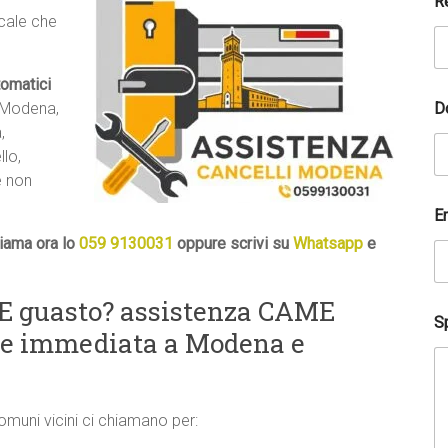
R
n
ocale che
o
m
e
tomatici
t
u
D
 Modena,
a
,
lo,
e non
E
iama ora lo
059 9130031
oppure scrivi su
Whatsapp
e
E guasto? assistenza CAME
Sp
one immediata a Modena e
comuni vicini ci chiamano per: