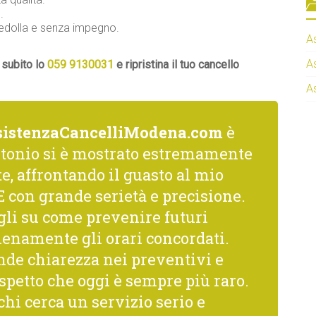
.
Medolla e senza impegno.
A
A
 subito lo
059 9130031
e ripristina il tuo cancello
A
sistenzaCancelliModena.com
è
ntonio si è mostrato estremamente
, affrontando il guasto al mio
con grande serietà e precisione.
gli su come prevenire futuri
ienamente gli orari concordati.
nde chiarezza nei preventivi e
spetto che oggi è sempre più raro.
hi cerca un servizio serio e