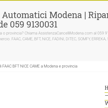
i Automatici Modena | Ripar
de 059 9130031
na o provincia? Chiama AssistenzaCancelliModena.com al 059 91
mmercio. FAAC, CAME, BFT, NICE, FADINI, DITEC, SOMFY, ERREK
li FAAC BFT NICE CAME a Modena e provincia
H
–
W