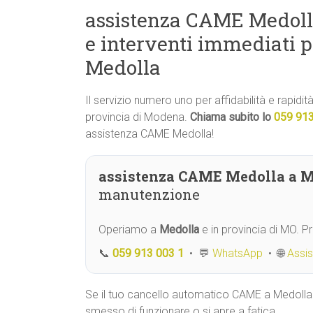
assistenza CAME Medolla
e interventi immediati
Medolla
Il servizio numero uno per affidabilità e rapidi
provincia di Modena.
Chiama subito lo
059 91
assistenza CAME Medolla!
assistenza CAME Medolla a M
manutenzione
Operiamo a
Medolla
e in provincia di MO. 
📞
059 913 003 1
• 💬
WhatsApp
• 🌐
Assi
Se il tuo cancello automatico CAME a Medolla
smesso di funzionare o si apre a fatica,