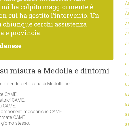
A
he mi ha colpito maggiormente è
A
con cui ha gestito l’intervento. Un
a chiunque cerchi assistenza
a
a e provincia.
a
a
odenese
a
a
su misura a Medolla e dintorni
a
i e aziende della zona di Medolla per:
a
a
nte CAME.
ettrici CAME.
a
zza CAME.
e componenti meccaniche CAME.
a
rammate CAME.
l giorno stesso.
a