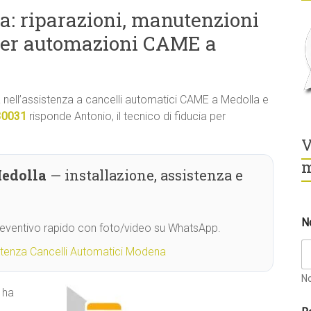
: riparazioni, manutenzioni
 per automazioni CAME a
tà nell’assistenza a cancelli automatici CAME a Medolla e
30031
risponde Antonio, il tecnico di fiducia per
V
m
edolla
— installazione, assistenza e
E
N
m
Preventivo rapido con foto/video su WhatsApp.
a
i
stenza Cancelli Automatici Modena
l
C
N
o
 ha
g