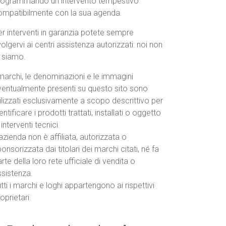
rogrammando un intervento tempestivo
ompatibilmente con la sua agenda.
r interventi in garanzia potete sempre
volgervi ai centri assistenza autorizzati: noi non
o siamo.
marchi, le denominazioni e le immagini
ventualmente presenti su questo sito sono
ilizzati esclusivamente a scopo descrittivo per
entificare i prodotti trattati, installati o oggetto
 interventi tecnici.
azienda non è affiliata, autorizzata o
onsorizzata dai titolari dei marchi citati, né fa
rte della loro rete ufficiale di vendita o
ssistenza.
tti i marchi e loghi appartengono ai rispettivi
oprietari.