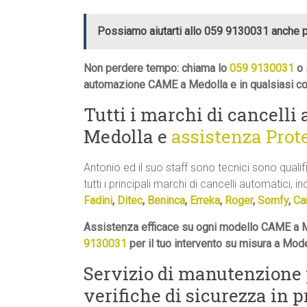
Possiamo aiutarti allo 059 9130031 anche 
Non perdere tempo: chiama lo
059 9130031
o 
automazione CAME a Medolla e in qualsiasi co
Tutti i marchi di cancell
Medolla e
assistenza Prot
Antonio ed il suo staff sono tecnici sono quali
tutti i principali marchi di cancelli automatici, in
Fadini
,
Ditec
,
Beninca
,
Erreka
,
Roger
,
Somfy
,
Ca
Assistenza efficace su ogni modello CAME a M
9130031
per il tuo intervento su misura a Mod
Servizio di manutenzione
verifiche di sicurezza in 