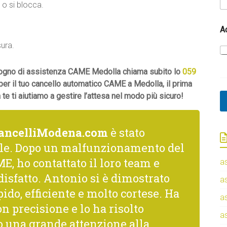
o si blocca.
A
sura.
bisogno di assistenza CAME Medolla chiama subito lo
059
 per il tuo cancello automatico CAME a Medolla, il prima
e ti aiutiamo a gestire l’attesa nel modo più sicuro!
ancelliModena.com
è stato
le. Dopo un malfunzionamento del
E, ho contattato il loro team e
a
isfatto. Antonio si è dimostrato
a
ido, efficiente e molto cortese. Ha
a
n precisione e lo ha risolto
a
una grande attenzione alla