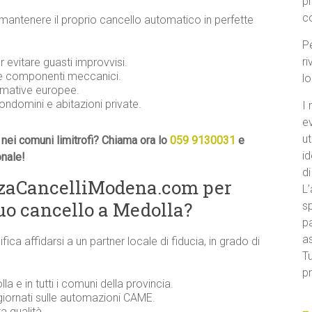
p
c
 mantenere il proprio cancello automatico in perfette
Pe
ri
evitare guasti improvvisi.
 e componenti meccanici.
l
ormative europee.
condomini e abitazioni private.
I 
e
ut
nei comuni limitrofi? Chiama ora lo
059 9130031
e
id
onale!
di
nzaCancelliModena.com per
L’
uo cancello a Medolla?
sp
pa
a
ifica affidarsi a un partner locale di fiducia, in grado di
Tu
pr
la e in tutti i comuni della provincia.
giornati sulle automazioni CAME.
a qualità.