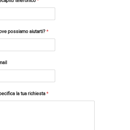
ecapito telefonico
*
ove possiamo aiutarti?
*
mail
ecifica la tua richiesta
*