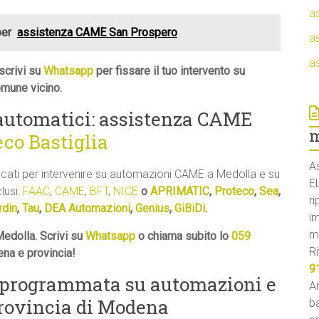
a
per
assistenza CAME San Prospero
a
a
scrivi su
Whatsapp
per fissare il tuo intervento su
mune vicino.
i automatici: assistenza CAME
m
eco Bastiglia
A
ficati per intervenire su automazioni CAME a Medolla e su
E
clusi:
FAAC
,
CAME
,
BFT
,
NICE
o
APRIMATIC
,
Proteco
,
Sea
,
ri
rdin
,
Tau
,
DEA Automazioni
,
Genius
,
GiBiDi
.
i
m
edolla. Scrivi su
Whatsapp
o chiama subito lo
059
Ri
ena e provincia!
9
 programmata su automazioni e
An
provincia di Modena
ba