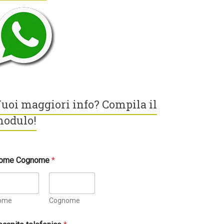
uoi maggiori info? Compila il
odulo!
ome Cognome
*
ome
Cognome