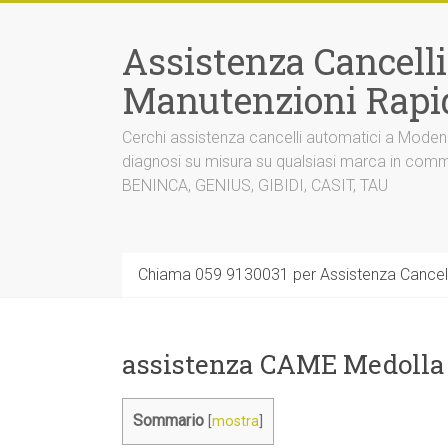
Vai
al
Assistenza Cancell
contenuto
Manutenzioni Rapi
Cerchi assistenza cancelli automatici a Mode
diagnosi su misura su qualsiasi marca in co
BENINCA, GENIUS, GIBIDI, CASIT, TAU
Chiama 059 9130031 per Assistenza Cancel
assistenza CAME Medolla
Sommario
[
mostra
]