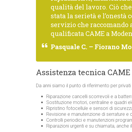
qualità del lavoro. Ciò c
stata la serietà e l’onestà 
servizio che raccomando 
qualificata CAME a Moden
Pasquale C. – Fiorano M
Assistenza tecnica CAME 
Da anni siamo il punto di riferimento per privat
Riparazione cancelli scorrevoli e a batte
Sostituzione motori, centraline e quadri el
Ripristino fotocellule e sensori di sicure
Revisione e manutenzione di serrature 
Controlli periodici e manutenzioni prog
Riparazioni urgenti e su chiamata, anche i