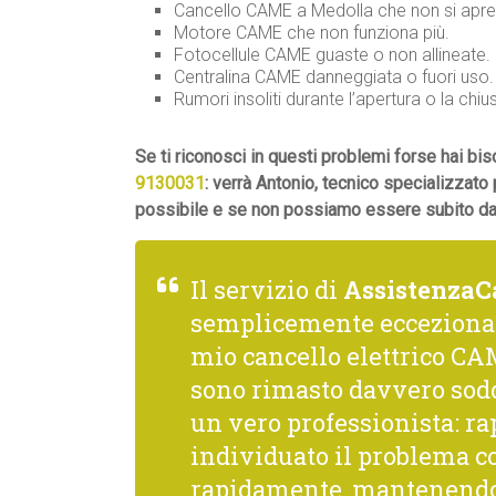
Cancello CAME a Medolla che non si apre 
Motore CAME che non funziona più.
Fotocellule CAME guaste o non allineate.
Centralina CAME danneggiata o fuori uso.
Rumori insoliti durante l’apertura o la chiu
Se ti riconosci in questi problemi forse hai 
9130031
: verrà Antonio, tecnico specializzato
possibile e se non possiamo essere subito da t
Il servizio di
AssistenzaC
semplicemente ecceziona
mio cancello elettrico CAM
sono rimasto davvero sodd
un vero professionista: rap
individuato il problema co
rapidamente, mantenendo 