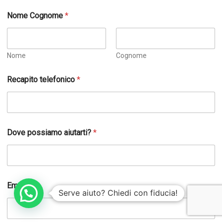
Nome Cognome
*
Nome
Cognome
r
Recapito telefonico
*
i
c
h
i
e
s
Dove possiamo aiutarti?
*
t
a
*
G
D
P
Email
Serve aiuto? Chiedi con fiducia!
R