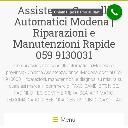
Vai
Assistenza Cancelli
al
Chiama, possiamo aiutarti
contenuto
Automatici Modena |
Riparazioni e
Manutenzioni Rapide
059 9130031
Cerchi assistenza cancelli automatici a Modena o
provincia? Chiama AssistenzaCancelliModena.com al 059
9130031: riparazioni, manutenzioni e diagnosi su misura su
qualsiasi marca in commercio. FAAC, CAME, BFT, NICE,
FADINI, DITEC, SOMFY, ERREKA, SEA, APRIMATIC,
TELCOMA, CARDIN, BENINCA, GENIUS, GIBIDI, CASIT, TAU
Menu