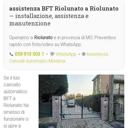
assistenza BFT Riolunato a Riolunato
— installazione, assistenza e
manutenzione
Operiamo a
Riolunato
e in provincia di MO. Preventivo
rapido con foto/video su WhatsApp.
📞
059 913 003 1
• 💬
WhatsApp
• 🌐
Assistenza
Cancelli Automatici Modena
Se il tuo
cancello
automatico
BFT a
Riolunato ha
smesso di
funzionare o
si apre a