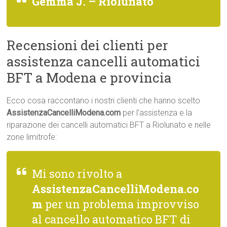
Gemma J. – Riolunato
Recensioni dei clienti per
assistenza cancelli automatici
BFT a Modena e provincia
Ecco cosa raccontano i nostri clienti che hanno scelto
AssistenzaCancelliModena.com
per l’assistenza e la
riparazione dei cancelli automatici BFT a Riolunato e nelle
zone limitrofe:
Mi sono rivolto a
AssistenzaCancelliModena.co
m
per un problema improvviso
al cancello automatico BFT di