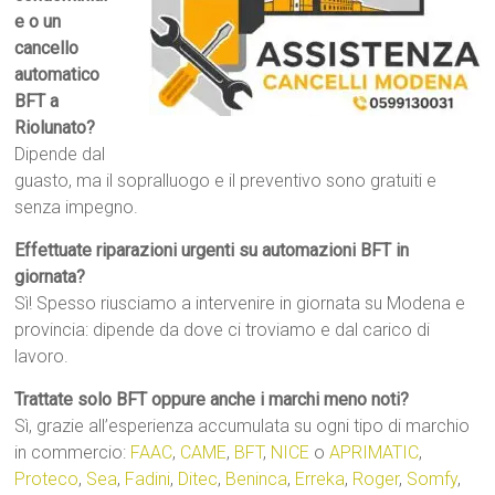
e o un
cancello
automatico
BFT a
Riolunato?
Dipende dal
guasto, ma il sopralluogo e il preventivo sono gratuiti e
senza impegno.
Effettuate riparazioni urgenti su automazioni BFT in
giornata?
Sì! Spesso riusciamo a intervenire in giornata su Modena e
provincia: dipende da dove ci troviamo e dal carico di
lavoro.
Trattate solo BFT oppure anche i marchi meno noti?
Sì, grazie all’esperienza accumulata su ogni tipo di marchio
in commercio:
FAAC
,
CAME
,
BFT
,
NICE
o
APRIMATIC
,
Proteco
,
Sea
,
Fadini
,
Ditec
,
Beninca
,
Erreka
,
Roger
,
Somfy
,