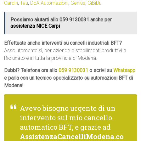
Cardin
,
Tau
,
DEA Automazioni
,
Genius
,
GiBiDi
.
Possiamo aiutarti allo 059 9130031 anche per
assistenza NICE Carpi
Effettuate anche interventi su cancelli industriali BFT?
Assolutamente sì, per aziende e stabilimenti produttivi a
Riolunato e in tutta la provincia di Modena.
Dubbi? Telefona ora allo
059 9130031
o scrivi su
Whatsapp
e parla con un tecnico specializzato su automazioni BFT di
Modena!
Avevo bisogno urgente di un
intervento sul mio cancello
automatico BFT, e grazie ad
AssistenzaCancelliModena.co