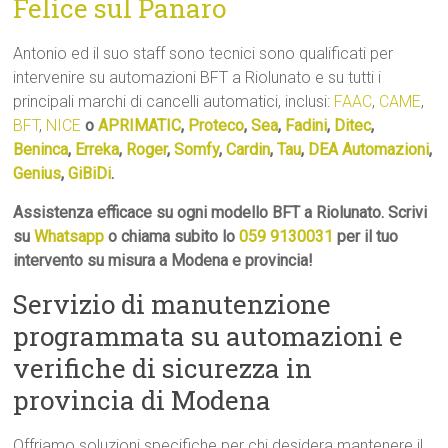
Felice sul Panaro
Antonio ed il suo staff sono tecnici sono qualificati per
intervenire su automazioni BFT a Riolunato e su tutti i
principali marchi di cancelli automatici, inclusi:
FAAC
,
CAME
,
BFT
,
NICE
o
APRIMATIC
,
Proteco
,
Sea
,
Fadini
,
Ditec
,
Beninca
,
Erreka
,
Roger
,
Somfy
,
Cardin
,
Tau
,
DEA Automazioni
,
Genius
,
GiBiDi
.
Assistenza efficace su ogni modello BFT a Riolunato. Scrivi
su
Whatsapp
o chiama subito lo
059 9130031
per il tuo
intervento su misura a Modena e provincia!
Servizio di manutenzione
programmata su automazioni e
verifiche di sicurezza in
provincia di Modena
Offriamo soluzioni specifiche per chi desidera mantenere il