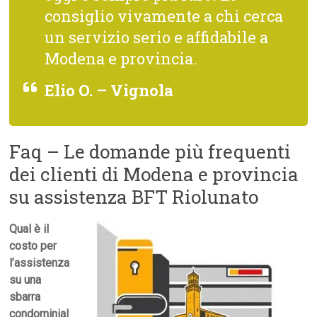
consiglio vivamente a chi cerca
un servizio serio e affidabile a
Modena e provincia.
Elio O. – Vignola
Faq – Le domande più frequenti
dei clienti di Modena e provincia
su assistenza BFT Riolunato
Qual è il
costo per
l’assistenza
su una
sbarra
condominial