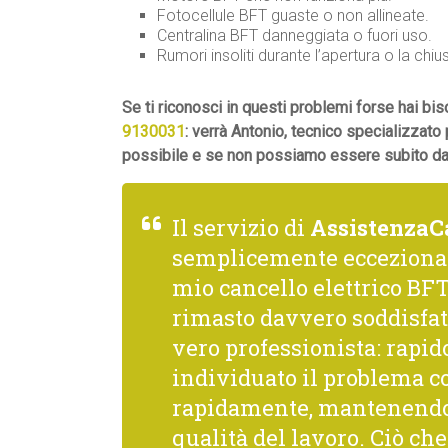
Fotocellule BFT guaste o non allineate.
Centralina BFT danneggiata o fuori uso.
Rumori insoliti durante l’apertura o la chiu
Se ti riconosci in questi problemi forse hai b
9130031
: verrà Antonio, tecnico specializzato 
possibile e se non possiamo essere subito da t
Il servizio di
AssistenzaC
semplicemente ecceziona
mio cancello elettrico BFT,
rimasto davvero soddisfat
vero professionista: rapido
individuato il problema co
rapidamente, mantenendo 
qualità del lavoro. Ciò c