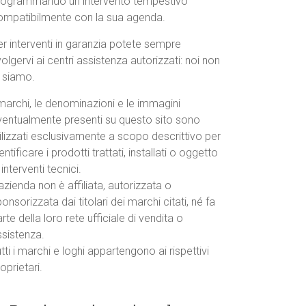
rogrammando un intervento tempestivo
ompatibilmente con la sua agenda.
r interventi in garanzia potete sempre
volgervi ai centri assistenza autorizzati: noi non
o siamo.
marchi, le denominazioni e le immagini
ventualmente presenti su questo sito sono
ilizzati esclusivamente a scopo descrittivo per
entificare i prodotti trattati, installati o oggetto
 interventi tecnici.
azienda non è affiliata, autorizzata o
onsorizzata dai titolari dei marchi citati, né fa
rte della loro rete ufficiale di vendita o
ssistenza.
tti i marchi e loghi appartengono ai rispettivi
oprietari.