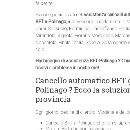
fa per te.
Siamo specializzati nell’
assistenza cancelli au
BFT a Polinago
, intervenendo rapidamente a 
Carpi, Sassuolo, Formigine, Castelfranco Emilia
Mirandola, Vignola, Fiorano Modenese, Maranel
Nonantola, Finale Emilia, Soliera, Spilamberto 
solo.
Hai bisogno di assistenza BFT Polinago ? Chi
risolvi il problema in poche ore!
Cancello automatico BFT 
Polinago ? Ecco la soluzi
provincia
Ogni giorno, decine di clienti di Modena e dei 
Cancello BFT a Polinago che non si apre o
Motore BFT che non funziona più.