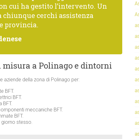
A
con cui ha gestito l’intervento. Un
a chiunque cerchi assistenza
A
e provincia.
a
a
denese
a
a
 misura a Polinago e dintorni
a
i e aziende della zona di Polinago per:
a
a
te BFT.
ttrici BFT.
a
za BFT.
e componenti meccaniche BFT.
a
ammate BFT.
l giorno stesso.
a
a