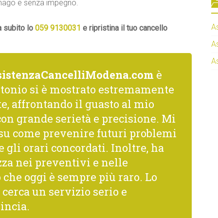
linago e senza impegno.
A
a subito lo
059 9130031
e ripristina il tuo cancello
A
A
sistenzaCancelliModena.com
è
ntonio si è mostrato estremamente
, affrontando il guasto al mio
on grande serietà e precisione. Mi
i su come prevenire futuri problemi
gli orari concordati. Inoltre, ha
za nei preventivi e nelle
 che oggi è sempre più raro. Lo
cerca un servizio serio e
incia.