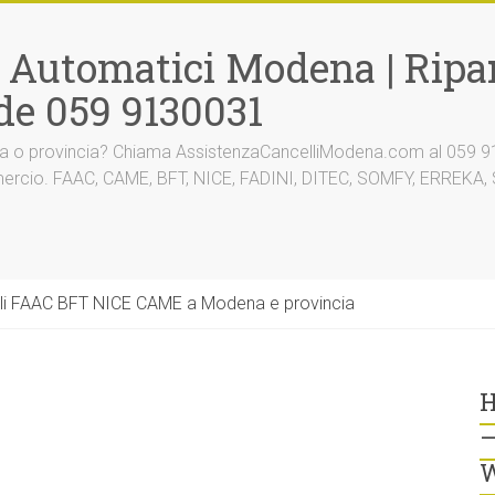
i Automatici Modena | Ripar
de 059 9130031
na o provincia? Chiama AssistenzaCancelliModena.com al 059 91
mmercio. FAAC, CAME, BFT, NICE, FADINI, DITEC, SOMFY, ERREK
li FAAC BFT NICE CAME a Modena e provincia
H
–
W