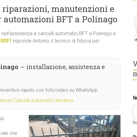
 riparazioni, manutenzioni e
r automazioni BFT a Polinago
tà nell’assistenza a cancelli automatici BFT a Polinago e
30031
risponde Antonio, il tecnico di fiducia per
V
linago
— installazione, assistenza e
m
Preventivo rapido con foto/video su WhatsApp.
N
stenza Cancelli Automatici Modena
ha
N
*
ocale che