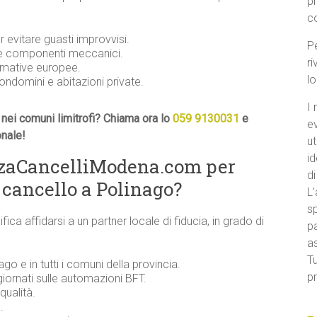
p
c
evitare guasti improvvisi.
Pe
 e componenti meccanici.
ri
ormative europee.
l
condomini e abitazioni private.
I 
nei comuni limitrofi? Chiama ora lo
059 9130031
e
e
onale!
ut
id
nzaCancelliModena.com per
di
 cancello a Polinago?
L’
sp
ifica affidarsi a un partner locale di fiducia, in grado di
pa
a
Tu
ago e in tutti i comuni della provincia.
pr
iornati sulle automazioni BFT.
qualità.
.