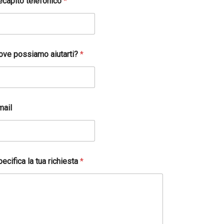
ecapito telefonico
*
ove possiamo aiutarti?
*
mail
ecifica la tua richiesta
*