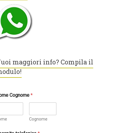
uoi maggiori info? Compila il
odulo!
ome Cognome
*
ome
Cognome