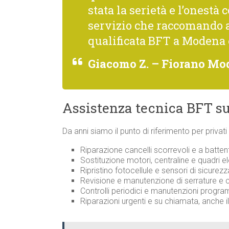
stata la serietà e l’onestà 
servizio che raccomando 
qualificata BFT a Modena 
Giacomo Z. – Fiorano Mo
Assistenza tecnica BFT su
Da anni siamo il punto di riferimento per privat
Riparazione cancelli scorrevoli e a batten
Sostituzione motori, centraline e quadri ele
Ripristino fotocellule e sensori di sicurez
Revisione e manutenzione di serrature 
Controlli periodici e manutenzioni progr
Riparazioni urgenti e su chiamata, anche i