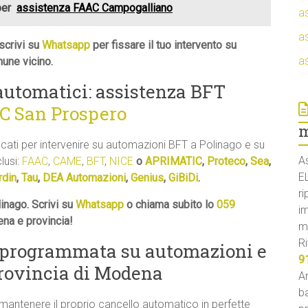
per
assistenza FAAC Campogalliano
a
a
scrivi su
Whatsapp
per fissare il tuo intervento su
a
une vicino.
 automatici: assistenza BFT
C San Prospero
m
ficati per intervenire su automazioni BFT a Polinago e su
A
clusi:
FAAC
,
CAME
,
BFT
,
NICE
o
APRIMATIC
,
Proteco
,
Sea
,
E
rdin
,
Tau
,
DEA Automazioni
,
Genius
,
GiBiDi
.
ri
inago. Scrivi su
Whatsapp
o chiama subito lo
059
i
ena e provincia!
m
Ri
 programmata su automazioni e
9
provincia di Modena
An
ba
 mantenere il proprio cancello automatico in perfette