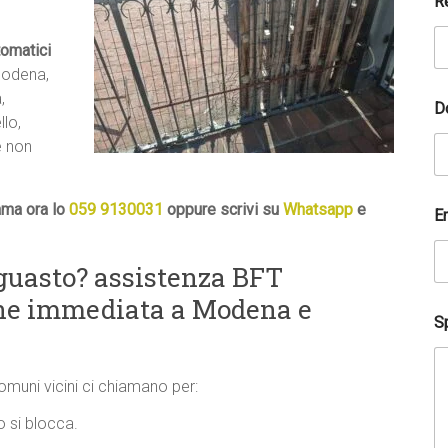
R
R
e
c
tomatici
a
Modena,
p
,
i
D
t
lo,
o
e non
C
o
g
ama ora lo
059 9130031
oppure scrivi su
Whatsapp
e
n
E
o
m
guasto? assistenza BFT
e
one immediata a Modena e
Sp
comuni vicini ci chiamano per:
 si blocca.