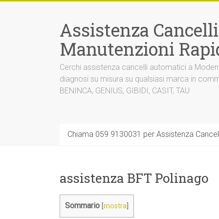
Vai
al
Assistenza Cancell
contenuto
Manutenzioni Rapi
Cerchi assistenza cancelli automatici a Mode
diagnosi su misura su qualsiasi marca in co
BENINCA, GENIUS, GIBIDI, CASIT, TAU
Chiama 059 9130031 per Assistenza Cancel
assistenza BFT Polinago
Sommario
[
mostra
]