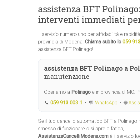
assistenza BFT Polinago:
interventi immediati pe
Il servizio numero uno per affidabilità e rapidi
provincia di Modena.
Chiama subito lo
059 91
assistenza BFT Polinago!
assistenza BFT Polinago a Po
manutenzione
Operiamo a
Polinago
e in provincia di MO. 
📞
059 913 003 1
• 💬
WhatsApp
• 🌐
Assi
Se il tuo cancello automatico BFT a Polinago 
smesso di funzionare o si apre a fatica,
AssistenzaCancelliModena.com
è il servizio l