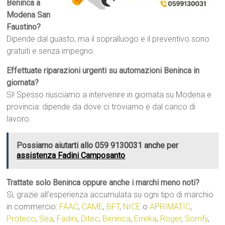
Beninca a
Modena San
Faustino?
Dipende dal guasto, ma il sopralluogo e il preventivo sono
gratuiti e senza impegno.
Effettuate riparazioni urgenti su automazioni Beninca in
giornata?
Sì! Spesso riusciamo a intervenire in giornata su Modena e
provincia: dipende da dove ci troviamo e dal carico di
lavoro.
Possiamo aiutarti allo 059 9130031 anche per
assistenza Fadini Camposanto
Trattate solo Beninca oppure anche i marchi meno noti?
Sì, grazie all’esperienza accumulata su ogni tipo di marchio
in commercio:
FAAC
,
CAME
,
BFT
,
NICE
o
APRIMATIC
,
Proteco
,
Sea
,
Fadini
,
Ditec
,
Beninca
,
Erreka
,
Roger
,
Somfy
,