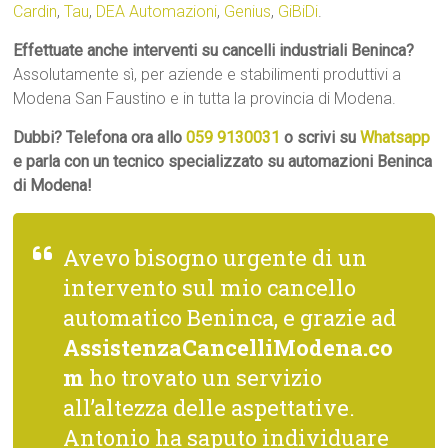
Cardin
,
Tau
,
DEA Automazioni
,
Genius
,
GiBiDi
.
Effettuate anche interventi su cancelli industriali Beninca?
Assolutamente sì, per aziende e stabilimenti produttivi a
Modena San Faustino e in tutta la provincia di Modena.
Dubbi? Telefona ora allo
059 9130031
o scrivi su
Whatsapp
e parla con un tecnico specializzato su automazioni Beninca
di Modena!
Avevo bisogno urgente di un
intervento sul mio cancello
automatico Beninca, e grazie ad
AssistenzaCancelliModena.co
m
ho trovato un servizio
all’altezza delle aspettative.
Antonio ha saputo individuare