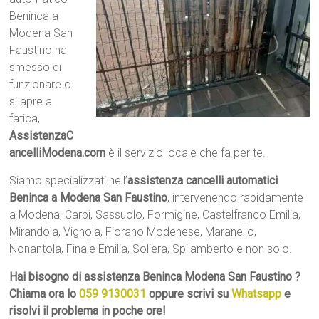
Beninca a
Modena San
Faustino ha
smesso di
funzionare o
si apre a
fatica,
AssistenzaC
ancelliModena.com
è il servizio locale che fa per te.
Siamo specializzati nell’
assistenza cancelli automatici
Beninca a Modena San Faustino
, intervenendo rapidamente
a Modena, Carpi, Sassuolo, Formigine, Castelfranco Emilia,
Mirandola, Vignola, Fiorano Modenese, Maranello,
Nonantola, Finale Emilia, Soliera, Spilamberto e non solo.
Hai bisogno di assistenza Beninca Modena San Faustino ?
Chiama ora lo
059 9130031
oppure scrivi su
Whatsapp
e
risolvi il problema in poche ore!