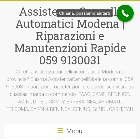
Vai
Assistenza Cancelli
al
Chiama, possiamo aiutarti
contenuto
Automatici Modena |
Riparazioni e
Manutenzioni Rapide
059 9130031
Cerchi assistenza cancelli automatici a Modena o
provincia? Chiama AssistenzaCancelliModena.com al 059
9130031: riparazioni, manutenzioni e diagnosi su misura su
qualsiasi marca in commercio. FAAC, CAME, BFT, NICE,
FADINI, DITEC, SOMFY, ERREKA, SEA, APRIMATIC,
TELCOMA, CARDIN, BENINCA, GENIUS, GIBIDI, CASIT, TAU
Menu