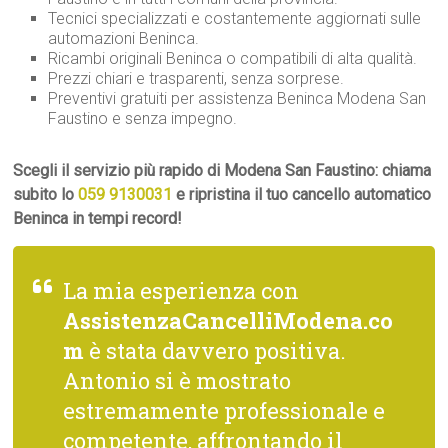
Tecnici specializzati e costantemente aggiornati sulle
automazioni Beninca.
Ricambi originali Beninca o compatibili di alta qualità.
Prezzi chiari e trasparenti, senza sorprese.
Preventivi gratuiti per assistenza Beninca Modena San
Faustino e senza impegno.
Scegli il servizio più rapido di Modena San Faustino: chiama
subito lo
059 9130031
e ripristina il tuo cancello automatico
Beninca in tempi record!
La mia esperienza con
AssistenzaCancelliModena.co
m
è stata davvero positiva.
Antonio si è mostrato
estremamente professionale e
competente, affrontando il