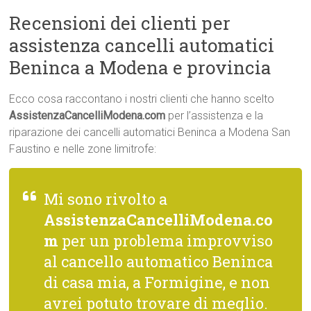
Recensioni dei clienti per
assistenza cancelli automatici
Beninca a Modena e provincia
Ecco cosa raccontano i nostri clienti che hanno scelto
AssistenzaCancelliModena.com
per l’assistenza e la
riparazione dei cancelli automatici Beninca a Modena San
Faustino e nelle zone limitrofe:
Mi sono rivolto a
AssistenzaCancelliModena.co
m
per un problema improvviso
al cancello automatico Beninca
di casa mia, a Formigine, e non
avrei potuto trovare di meglio.