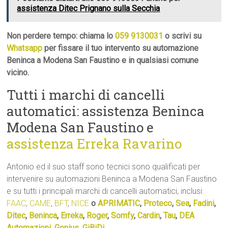
assistenza Ditec Prignano sulla Secchia
Non perdere tempo: chiama lo
059 9130031
o scrivi su
Whatsapp
per fissare il tuo intervento su automazione
Beninca a Modena San Faustino e in qualsiasi comune
vicino.
Tutti i marchi di cancelli
automatici: assistenza Beninca
Modena San Faustino e
assistenza Erreka Ravarino
Antonio ed il suo staff sono tecnici sono qualificati per
intervenire su automazioni Beninca a Modena San Faustino
e su tutti i principali marchi di cancelli automatici, inclusi:
FAAC
,
CAME
,
BFT
,
NICE
o
APRIMATIC
,
Proteco
,
Sea
,
Fadini
,
Ditec
,
Beninca
,
Erreka
,
Roger
,
Somfy
,
Cardin
,
Tau
,
DEA
Automazioni
,
Genius
,
GiBiDi
.