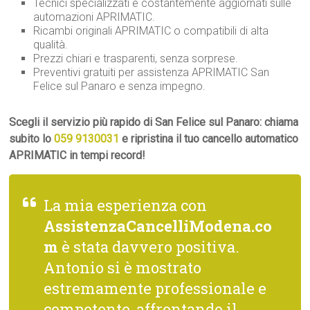
Tecnici specializzati e costantemente aggiornati sulle
automazioni APRIMATIC.
Ricambi originali APRIMATIC o compatibili di alta
qualità.
Prezzi chiari e trasparenti, senza sorprese.
Preventivi gratuiti per assistenza APRIMATIC San
Felice sul Panaro e senza impegno.
Scegli il servizio più rapido di San Felice sul Panaro: chiama
subito lo
059 9130031
e ripristina il tuo cancello automatico
APRIMATIC in tempi record!
La mia esperienza con
AssistenzaCancelliModena.co
m
è stata davvero positiva.
Antonio si è mostrato
estremamente professionale e
competente, affrontando il