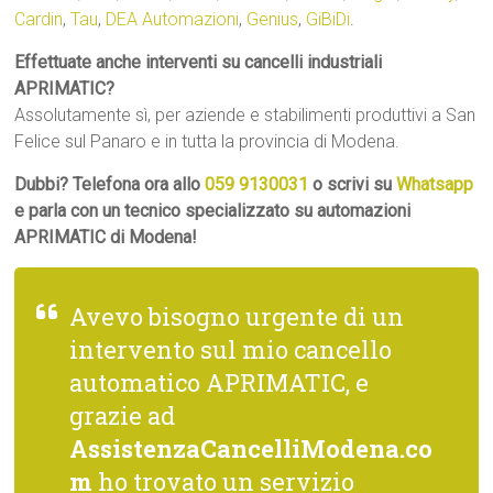
Cardin
,
Tau
,
DEA Automazioni
,
Genius
,
GiBiDi
.
Effettuate anche interventi su cancelli industriali
APRIMATIC?
Assolutamente sì, per aziende e stabilimenti produttivi a San
Felice sul Panaro e in tutta la provincia di Modena.
Dubbi? Telefona ora allo
059 9130031
o scrivi su
Whatsapp
e parla con un tecnico specializzato su automazioni
APRIMATIC di Modena!
Avevo bisogno urgente di un
intervento sul mio cancello
automatico APRIMATIC, e
grazie ad
AssistenzaCancelliModena.co
m
ho trovato un servizio