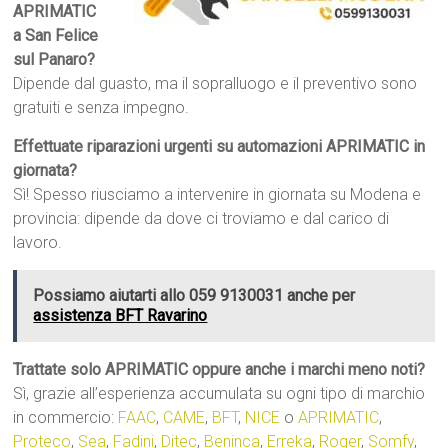
APRIMATIC
a San Felice
sul Panaro?
Dipende dal guasto, ma il sopralluogo e il preventivo sono
gratuiti e senza impegno.
Effettuate riparazioni urgenti su automazioni APRIMATIC in
giornata?
Sì! Spesso riusciamo a intervenire in giornata su Modena e
provincia: dipende da dove ci troviamo e dal carico di
lavoro.
Possiamo aiutarti allo 059 9130031 anche per
assistenza BFT Ravarino
Trattate solo APRIMATIC oppure anche i marchi meno noti?
Sì, grazie all’esperienza accumulata su ogni tipo di marchio
in commercio:
FAAC
,
CAME
,
BFT
,
NICE
o
APRIMATIC
,
Proteco
,
Sea
,
Fadini
,
Ditec
,
Beninca
,
Erreka
,
Roger
,
Somfy
,