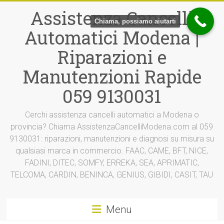
Vai
Assistenza Cancelli
al
Chiama, possiamo aiutarti
contenuto
Automatici Modena |
Riparazioni e
Manutenzioni Rapide
059 9130031
Cerchi assistenza cancelli automatici a Modena o
provincia? Chiama AssistenzaCancelliModena.com al 059
9130031: riparazioni, manutenzioni e diagnosi su misura su
qualsiasi marca in commercio. FAAC, CAME, BFT, NICE,
FADINI, DITEC, SOMFY, ERREKA, SEA, APRIMATIC,
TELCOMA, CARDIN, BENINCA, GENIUS, GIBIDI, CASIT, TAU
Menu