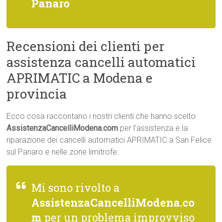
Panaro
Recensioni dei clienti per
assistenza cancelli automatici
APRIMATIC a Modena e
provincia
Ecco cosa raccontano i nostri clienti che hanno scelto
AssistenzaCancelliModena.com
per l’assistenza e la
riparazione dei cancelli automatici APRIMATIC a San Felice
sul Panaro e nelle zone limitrofe:
Mi sono rivolto a
AssistenzaCancelliModena.co
m
per un problema improvviso