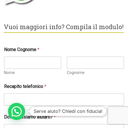
Vuoi maggiori info? Compila il modulo!
Nome Cognome
*
Nome
Cognome
Recapito telefonico
*
Serve aiuto? Chiedi con fiducia!
*
Dove possiamo aiutarti?
*
C
o